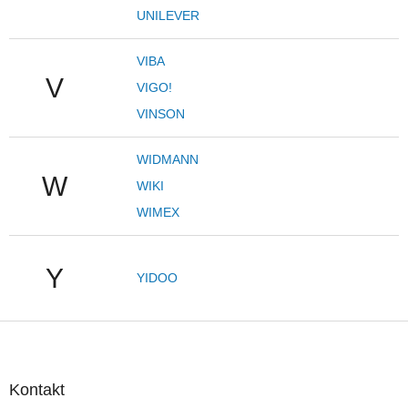
UNILEVER
VIBA
V
VIGO!
VINSON
WIDMANN
W
WIKI
WIMEX
Y
YIDOO
Z
á
p
a
Kontakt