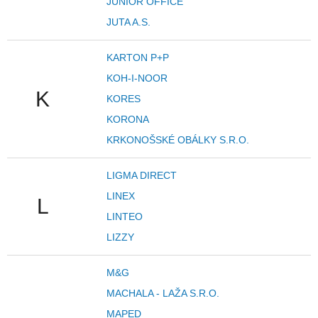
JUNIOR OFFICE
JUTA A.S.
KARTON P+P
KOH-I-NOOR
K
KORES
KORONA
KRKONOŠSKÉ OBÁLKY S.R.O.
LIGMA DIRECT
LINEX
L
LINTEO
LIZZY
M&G
MACHALA - LAŽA S.R.O.
MAPED