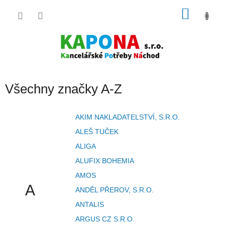
Přejít
NÁKU
na
obsah
KOŠÍK
Všechny značky A-Z
AKIM NAKLADATELSTVÍ, S.R.O.
ALEŠ TUČEK
ALIGA
ALUFIX BOHEMIA
AMOS
A
ANDĚL PŘEROV, S.R.O.
ANTALIS
ARGUS CZ S.R.O.