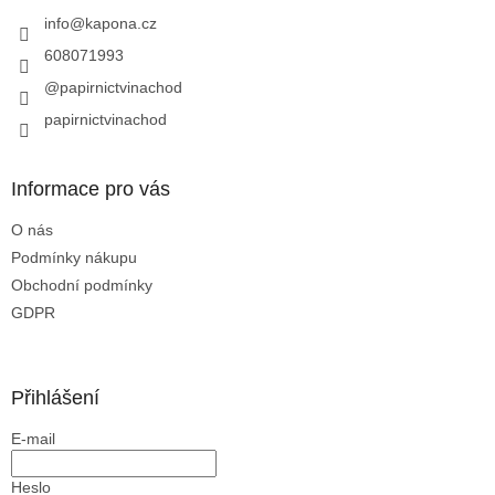
t
í
info
@
kapona.cz
608071993
@papirnictvinachod
papirnictvinachod
Informace pro vás
O nás
Podmínky nákupu
Obchodní podmínky
GDPR
Přihlášení
E-mail
Heslo