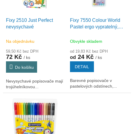
p
r
o
d
Fixy 2510 Just Perfect
Fixy 7550 Colour World
u
nevysychavé
Pastel ergo vypratelný,
k
sady - 6-12 barev
t
Na objednávku
Obvykle skladem
ů
59,50 Kč bez DPH
od 19,83 Kč bez DPH
72 Kč
24 Kč
od
/ ks
/ ks
DETAIL
Do košíku
Barevné popisovače v
Nevysychavé popisovače mají
pastelových odstínech,...
trojúhelníkovou...