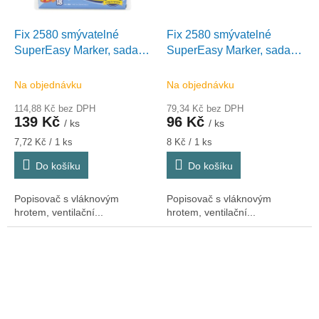
Fix 2580 smývatelné
Fix 2580 smývatelné
SuperEasy Marker, sada
SuperEasy Marker, sada
18 barev
12 barev
Na objednávku
Na objednávku
114,88 Kč bez DPH
79,34 Kč bez DPH
139 Kč
96 Kč
/ ks
/ ks
Měrná
Měrná
7,72 Kč / 1 ks
8 Kč / 1 ks
cena:
cena:
Do košíku
Do košíku
Popisovač s vláknovým
Popisovač s vláknovým
hrotem, ventilační...
hrotem, ventilační...