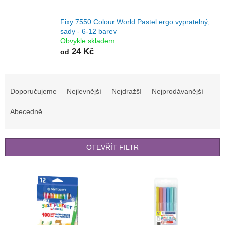
Fixy 7550 Colour World Pastel ergo vypratelný,
sady - 6-12 barev
Obvykle skladem
24 Kč
od
Ř
a
Doporučujeme
Nejlevnější
Nejdražší
Nejprodávanější
z
e
Abecedně
n
í
p
OTEVŘÍT FILTR
r
o
V
d
ý
u
p
k
i
t
s
ů