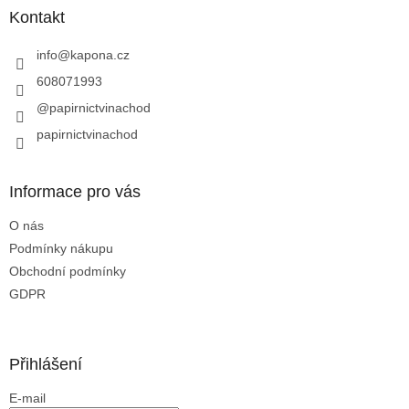
a
a
Kontakt
c
t
í
í
info
@
kapona.cz
p
r
608071993
v
@papirnictvinachod
k
y
papirnictvinachod
v
ý
p
Informace pro vás
i
s
O nás
u
Podmínky nákupu
Obchodní podmínky
GDPR
Přihlášení
E-mail