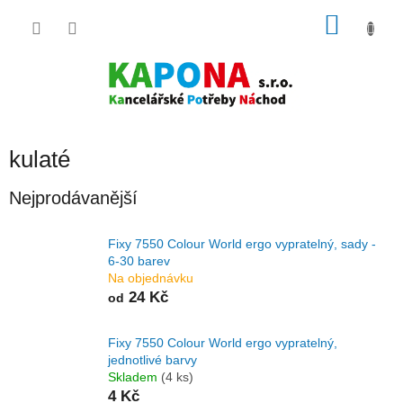
Přejít
NÁKU
na
obsah
KOŠÍK
kulaté
Nejprodávanější
Fixy 7550 Colour World ergo vypratelný, sady -
6-30 barev
Na objednávku
24 Kč
od
Fixy 7550 Colour World ergo vypratelný,
jednotlivé barvy
Skladem
(4 ks)
4 Kč