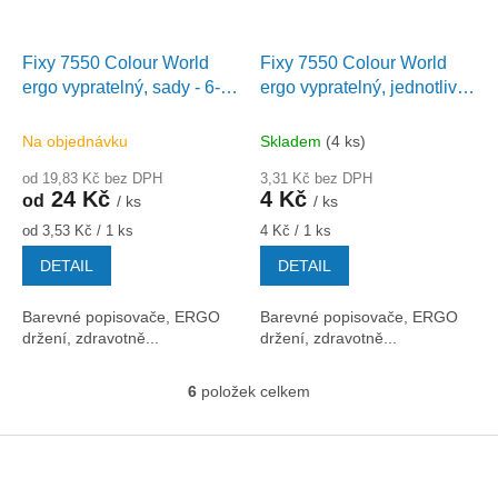
Fixy 7550 Colour World
Fixy 7550 Colour World
ergo vypratelný, sady - 6-
ergo vypratelný, jednotlivé
30 barev
barvy
Na objednávku
Skladem
(4 ks)
od 19,83 Kč bez DPH
3,31 Kč bez DPH
24 Kč
4 Kč
od
/ ks
/ ks
Měrná
Měrná
od 3,53 Kč / 1 ks
4 Kč / 1 ks
cena:
cena:
DETAIL
DETAIL
Barevné popisovače, ERGO
Barevné popisovače, ERGO
držení, zdravotně...
držení, zdravotně...
6
položek celkem
O
v
l
Z
á
á
d
p