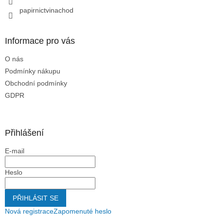
y
papirnictvinachod
v
ý
p
Informace pro vás
i
s
O nás
u
Podmínky nákupu
Obchodní podmínky
GDPR
Přihlášení
E-mail
Heslo
PŘIHLÁSIT SE
Nová registrace
Zapomenuté heslo