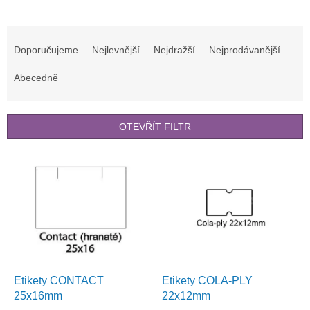
Ř
a
Doporučujeme
Nejlevnější
Nejdražší
Nejprodávanější
z
e
Abecedně
n
í
p
OTEVŘÍT FILTR
r
o
V
d
ý
u
p
k
i
t
s
ů
p
r
o
d
Etikety CONTACT
Etikety COLA-PLY
u
25x16mm
22x12mm