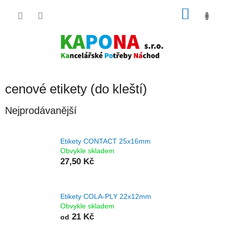
Přejít
NÁKU
na
obsah
KOŠÍK
cenové etikety (do kleští)
Nejprodávanější
Etikety CONTACT 25x16mm
Obvykle skladem
27,50 Kč
Etikety COLA-PLY 22x12mm
Obvykle skladem
21 Kč
od