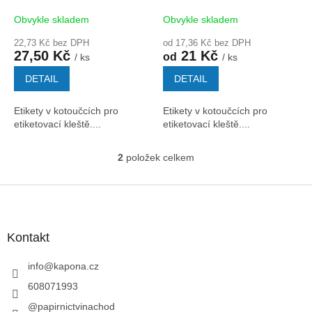
k
t
Obvykle skladem
Obvykle skladem
ů
22,73 Kč bez DPH
od 17,36 Kč bez DPH
27,50 Kč
21 Kč
od
/ ks
/ ks
DETAIL
DETAIL
Etikety v kotoučcích pro
Etikety v kotoučcích pro
etiketovací kleště....
etiketovací kleště....
2
položek celkem
O
v
l
Z
á
á
d
p
a
a
Kontakt
c
t
í
í
info
@
kapona.cz
p
r
608071993
v
@papirnictvinachod
k