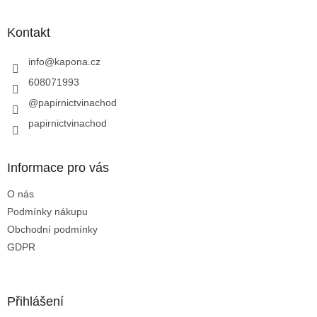
á
d
p
a
a
Kontakt
c
t
í
í
info
@
kapona.cz
p
r
608071993
v
@papirnictvinachod
k
y
papirnictvinachod
v
ý
p
Informace pro vás
i
s
O nás
u
Podmínky nákupu
Obchodní podmínky
GDPR
Přihlášení