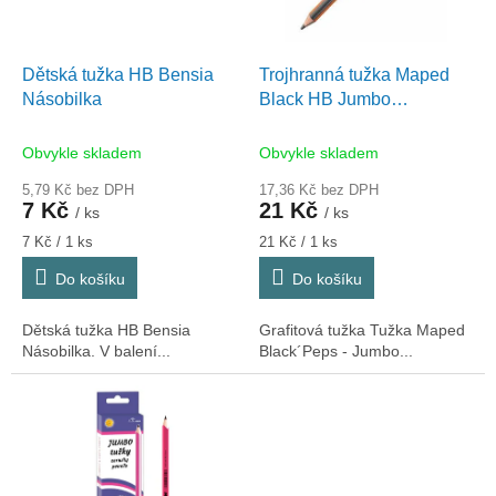
p
r
o
d
Dětská tužka HB Bensia
Trojhranná tužka Maped
u
Násobilka
Black HB Jumbo
k
(0040/9854021)
t
Obvykle skladem
Obvykle skladem
ů
5,79 Kč bez DPH
17,36 Kč bez DPH
7 Kč
21 Kč
/ ks
/ ks
Měrná
Měrná
7 Kč / 1 ks
21 Kč / 1 ks
cena:
cena:
Do košíku
Do košíku
Dětská tužka HB Bensia
Grafitová tužka Tužka Maped
Násobilka. V balení...
Black´Peps - Jumbo...