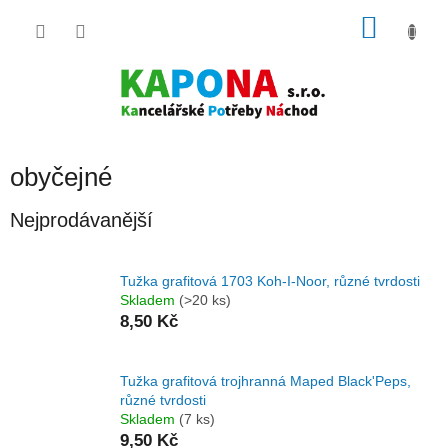
Přejít
NÁKU
na
obsah
KOŠÍK
obyčejné
Nejprodávanější
Tužka grafitová 1703 Koh-I-Noor, různé tvrdosti
Skladem
(>20 ks)
8,50 Kč
Tužka grafitová trojhranná Maped Black'Peps,
různé tvrdosti
Skladem
(7 ks)
9,50 Kč