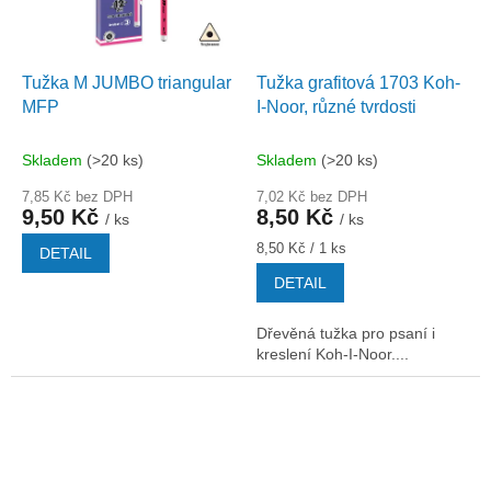
Tužka M JUMBO triangular
Tužka grafitová 1703 Koh-
MFP
I-Noor, různé tvrdosti
Skladem
(>20 ks)
Skladem
(>20 ks)
7,85 Kč bez DPH
7,02 Kč bez DPH
9,50 Kč
8,50 Kč
/ ks
/ ks
Měrná
8,50 Kč / 1 ks
DETAIL
cena:
DETAIL
Dřevěná tužka pro psaní i
kreslení Koh-I-Noor....