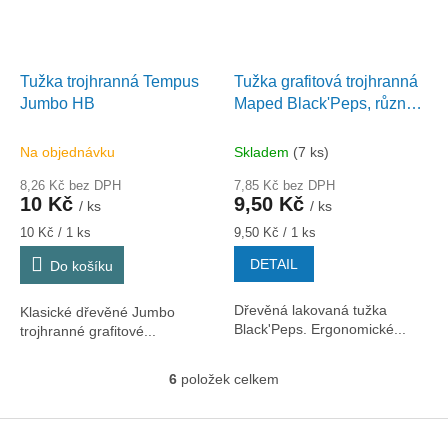
Tužka trojhranná Tempus
Tužka grafitová trojhranná
Jumbo HB
Maped Black'Peps, různé
tvrdosti
Na objednávku
Skladem
(7 ks)
8,26 Kč bez DPH
7,85 Kč bez DPH
10 Kč
9,50 Kč
/ ks
/ ks
Měrná
Měrná
10 Kč / 1 ks
9,50 Kč / 1 ks
cena:
cena:
DETAIL
Do košíku
Dřevěná lakovaná tužka
Klasické dřevěné Jumbo
Black'Peps. Ergonomické...
trojhranné grafitové...
6
položek celkem
O
v
l
Z
á