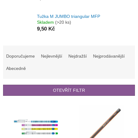
Tužka M JUMBO triangular MFP
Skladem
(>20 ks)
9,50 Kč
Ř
a
Doporučujeme
Nejlevnější
Nejdražší
Nejprodávanější
z
e
Abecedně
n
í
p
OTEVŘÍT FILTR
r
o
V
d
ý
u
p
k
i
t
s
ů