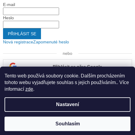
E-mail
Heslo
PŘIHLÁSIT SE
Nová registrace
Zapomenuté heslo
nebo
Přihlásit se přes Google
Tento web používá soubory cookie. Dalším procházením
Přihlásit se přes Seznam
tohoto webu vyjadřujete souhlas s jejich používáním.. Více
informací
zde
.
Nastavení
Vytvořil Shoptet
Souhlasím
Copyright 2026
Kapona s.r.o.
. Všechna práva vyhrazena.