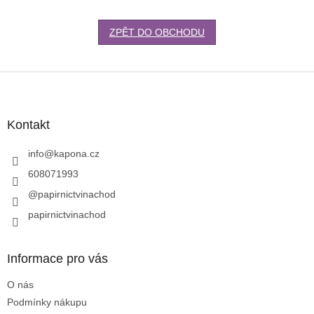
ZPĚT DO OBCHODU
Z
á
p
a
Kontakt
t
í
info
@
kapona.cz
608071993
@papirnictvinachod
papirnictvinachod
Informace pro vás
O nás
Podmínky nákupu