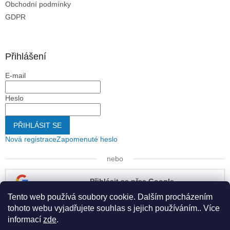
Obchodní podmínky
GDPR
Přihlášení
E-mail
Heslo
PŘIHLÁSIT SE
Nová registrace
Zapomenuté heslo
nebo
Přihlásit se přes Google
Tento web používá soubory cookie. Dalším procházením
Přihlásit se přes Seznam
tohoto webu vyjadřujete souhlas s jejich používáním.. Více
informací
zde
.