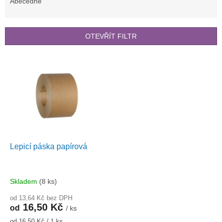
e
Abecedně
n
í
p
OTEVŘÍT FILTR
r
o
V
d
ý
u
p
k
i
t
s
ů
p
r
o
d
Lepicí páska papírová
u
k
t
Skladem
(8 ks)
ů
od 13,64 Kč bez DPH
16,50 Kč
od
/ ks
Měrná
od 16,50 Kč / 1 ks