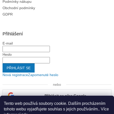
Podmínky nákupu
Obchodní podmínky
GDPR
Přihlášení
E-mail
Heslo
PŘIHLÁSIT SE
Nová registrace
Zapomenuté heslo
nebo
Přihlásit se přes Google
Tento web používá soubory cookie. Dalším procházením
Přihlásit se přes Seznam
tohoto webu vyjadřujete souhlas s jejich používáním.. Více