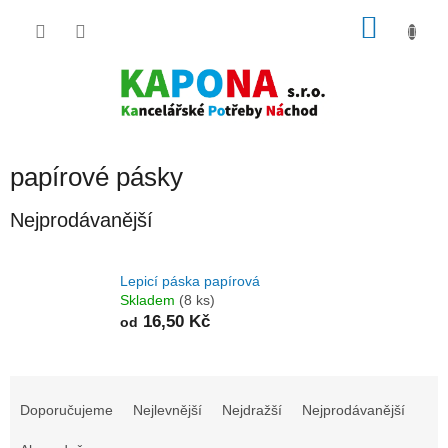
Přejít
NÁKU
na
obsah
KOŠÍK
papírové pásky
Nejprodávanější
Lepicí páska papírová
Skladem
(8 ks)
16,50 Kč
od
Ř
a
Doporučujeme
Nejlevnější
Nejdražší
Nejprodávanější
z