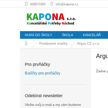
Přejít
608071993
info@kapona.cz
na
obsah
HURÁ DO ŠKOLY
ŠKOLA
KANCELÁŘ
Domů
Prodávané značky
Argus CZ s.r.o.
P
Argu
o
s
Pro prvňáčky
t
Žádné 
r
Balíčky pro prvňáčky
a
n
n
í
Odebírat newsletter
p
a
Vložte svůj e-mail a my vám budeme