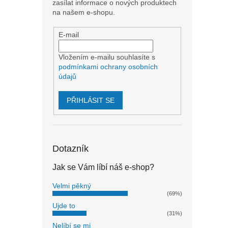
n
zasílat informace o nových produktech
e
na našem e-shopu.
l
E-mail
Vložením e-mailu souhlasíte s
podmínkami ochrany osobních
údajů
PŘIHLÁSIT SE
Dotazník
Jak se Vám líbí náš e-shop?
Velmi pěkný
(69%)
Ujde to
(31%)
Nelíbí se mi