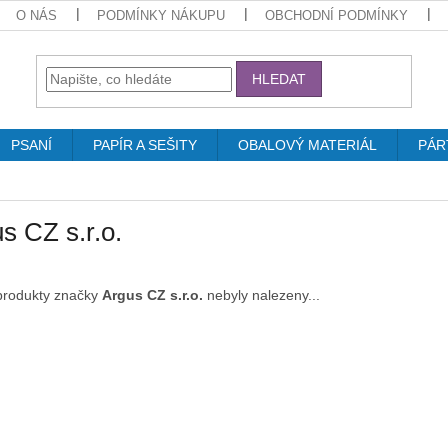
O NÁS
PODMÍNKY NÁKUPU
OBCHODNÍ PODMÍNKY
HLEDAT
PSANÍ
PAPÍR A SEŠITY
OBALOVÝ MATERIÁL
PÁR
s CZ s.r.o.
produkty značky
Argus CZ s.r.o.
nebyly nalezeny...