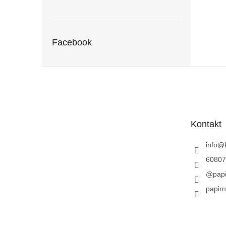
Facebook
Z
á
p
a
t
Kontakt
í
info
@
60807
@papi
papirn