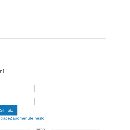
ní
SIT SE
strace
Zapomenuté heslo
nebo