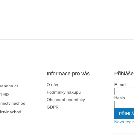
Informace pro vás
Přihláše
O nás
E-mail
kapona.cz
Podmínky nákupu
1993
Heslo
Obchodní podmínky
rnictvinachod
GDPR
ictvinachod
PŘIHLÁ
Nová regi