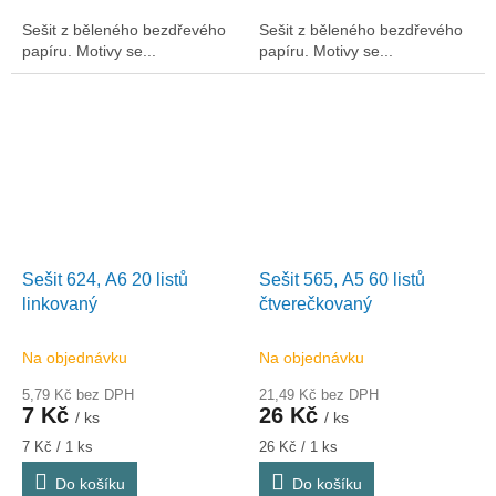
Sešit z běleného bezdřevého
Sešit z běleného bezdřevého
papíru. Motivy se...
papíru. Motivy se...
Sešit 624, A6 20 listů
Sešit 565, A5 60 listů
linkovaný
čtverečkovaný
Na objednávku
Na objednávku
5,79 Kč bez DPH
21,49 Kč bez DPH
7 Kč
26 Kč
/ ks
/ ks
Měrná
Měrná
7 Kč / 1 ks
26 Kč / 1 ks
cena:
cena:
Do košíku
Do košíku