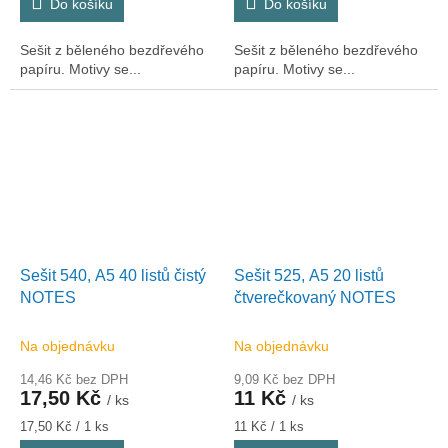
Do košíku
Do košíku
Sešit z běleného bezdřevého
Sešit z běleného bezdřevého
papíru. Motivy se...
papíru. Motivy se...
Sešit 540, A5 40 listů čistý
Sešit 525, A5 20 listů
NOTES
čtverečkovaný NOTES
Na objednávku
Na objednávku
14,46 Kč bez DPH
9,09 Kč bez DPH
17,50 Kč
11 Kč
/ ks
/ ks
Měrná
Měrná
17,50 Kč / 1 ks
11 Kč / 1 ks
cena:
cena: