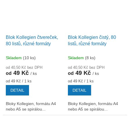
Blok Kollegien čtvereček,
Blok Kollegien čistý, 80
80 listů, různé formáty
listů, různé formáty
Skladem
(10 ks)
Skladem
(8 ks)
od 40,50 Kč bez DPH
od 40,50 Kč bez DPH
49 Kč
49 Kč
od
od
/ ks
/ ks
Měrná
Měrná
od 49 Kč / 1 ks
od 49 Kč / 1 ks
cena:
cena:
DETAIL
DETAIL
Bloky Kollegien, formátu A4
Bloky Kollegien, formátu A4
nebo A5 se spirálou...
nebo A5 se spirálou...