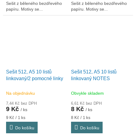
Sešit z běleného bezdřevého
Sešit z běleného bezdřevého
papíru. Motivy se...
papíru. Motivy se...
Sešit 512, A5 10 listů
Sešit 512, A5 10 listů
linkovaný/2 pomocné linky
linkovaný NOTES
Na objednávku
Obvykle skladem
7,44 Kč bez DPH
6,61 Kč bez DPH
9 Kč
8 Kč
/ ks
/ ks
Měrná
Měrná
9 Kč / 1 ks
8 Kč / 1 ks
cena:
cena:
Do košíku
Do košíku