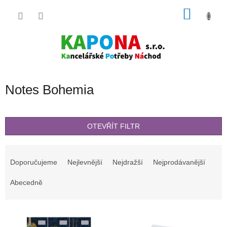
Přejít
NÁKU
na
obsah
KOŠÍK
Notes Bohemia
OTEVŘÍT FILTR
Ř
a
Doporučujeme
Nejlevnější
Nejdražší
Nejprodávanější
z
e
Abecedně
n
í
V
p
ý