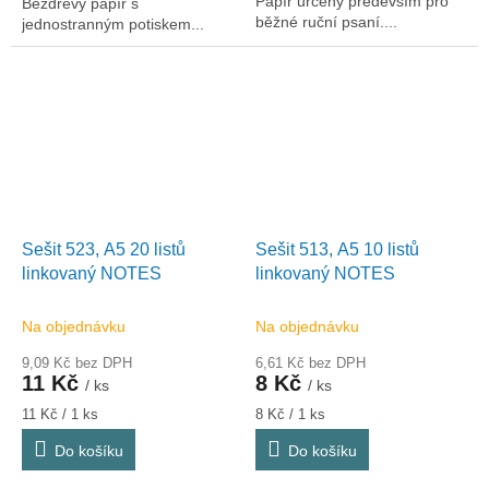
Papír určený především pro
Bezdřevý papír s
běžné ruční psaní....
jednostranným potiskem...
Sešit 523, A5 20 listů
Sešit 513, A5 10 listů
linkovaný NOTES
linkovaný NOTES
Na objednávku
Na objednávku
9,09 Kč bez DPH
6,61 Kč bez DPH
11 Kč
8 Kč
/ ks
/ ks
Měrná
Měrná
11 Kč / 1 ks
8 Kč / 1 ks
cena:
cena:
Do košíku
Do košíku