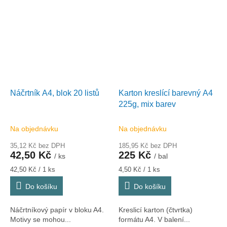
Náčrtník A4, blok 20 listů
Karton kreslící barevný A4
225g, mix barev
Na objednávku
Na objednávku
35,12 Kč bez DPH
185,95 Kč bez DPH
42,50 Kč
225 Kč
/ ks
/ bal
Měrná
Měrná
42,50 Kč / 1 ks
4,50 Kč / 1 ks
cena:
cena:
Do košíku
Do košíku
Náčrtníkový papír v bloku A4.
Kreslicí karton (čtvrtka)
Motivy se mohou...
formátu A4. V balení...