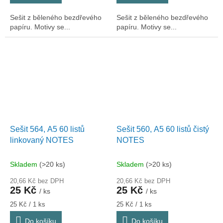
Sešit z běleného bezdřevého
Sešit z běleného bezdřevého
papíru. Motivy se...
papíru. Motivy se...
Sešit 564, A5 60 listů
Sešit 560, A5 60 listů čistý
linkovaný NOTES
NOTES
Skladem
(>20 ks)
Skladem
(>20 ks)
20,66 Kč bez DPH
20,66 Kč bez DPH
25 Kč
25 Kč
/ ks
/ ks
Měrná
Měrná
25 Kč / 1 ks
25 Kč / 1 ks
cena:
cena:
Do košíku
Do košíku