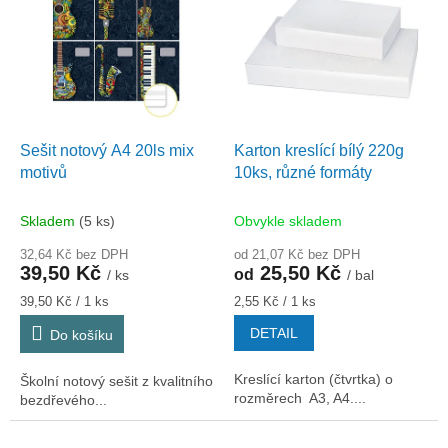
r
p
o
i
d
s
u
p
k
r
t
o
ů
d
Sešit notový A4 20ls mix
Karton kreslící bílý 220g
u
motivů
10ks, různé formáty
k
t
Skladem
(5 ks)
Obvykle skladem
ů
32,64 Kč bez DPH
od 21,07 Kč bez DPH
39,50 Kč
25,50 Kč
od
/ ks
/ bal
Měrná
Měrná
39,50 Kč / 1 ks
2,55 Kč / 1 ks
cena:
cena:
DETAIL
Do košíku
Kreslící karton (čtvrtka) o
Školní notový sešit z kvalitního
rozměrech A3, A4....
bezdřevého...