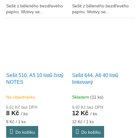
Sešit z běleného bezdřevého
Sešit z běleného bezdřevého
papíru. Motivy se...
papíru. Motivy se...
Sešit 510, A5 10 listů čistý
Sešit 644, A6 40 listů
NOTES
linkovaný
Na objednávku
Skladem
(11 ks)
6,61 Kč bez DPH
9,92 Kč bez DPH
8 Kč
12 Kč
/ ks
/ ks
Měrná
Měrná
8 Kč / 1 ks
12 Kč / 1 ks
cena:
cena:
Do košíku
Do košíku