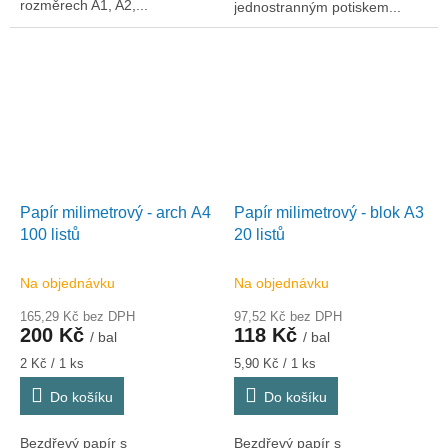
rozměrech A1, A2,...
jednostranným potiskem...
Papír milimetrový - arch A4
Papír milimetrový - blok A3
100 listů
20 listů
Na objednávku
Na objednávku
165,29 Kč bez DPH
97,52 Kč bez DPH
200 Kč
118 Kč
/ bal
/ bal
Měrná
Měrná
2 Kč / 1 ks
5,90 Kč / 1 ks
cena:
cena:
Do košíku
Do košíku
Bezdřevý papír s
Bezdřevý papír s