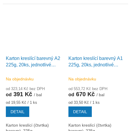
Karton kreslící barevný A2
Karton kreslící barevný A1
225g, 20ks, jednotlivé
225g, 20ks, jednotlivé
barvy
barvy
Na objednávku
Na objednávku
od 323,14 Kč bez DPH
od 553,72 Kč bez DPH
391 Kč
670 Kč
od
od
/ bal
/ bal
Měrná
Měrná
od 19,55 Kč / 1 ks
od 33,50 Kč / 1 ks
cena:
cena:
DETAIL
DETAIL
Karton kreslící (čtvrtka)
Karton kreslící (čtvrtka)
barevný. 225g,...
barevný. 225g,...