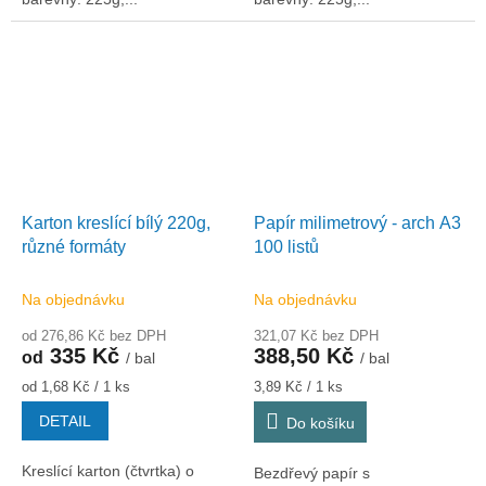
Karton kreslící bílý 220g,
Papír milimetrový - arch A3
různé formáty
100 listů
Na objednávku
Na objednávku
od 276,86 Kč bez DPH
321,07 Kč bez DPH
335 Kč
388,50 Kč
od
/ bal
/ bal
Měrná
Měrná
od 1,68 Kč / 1 ks
3,89 Kč / 1 ks
cena:
cena:
DETAIL
Do košíku
Kreslící karton (čtvrtka) o
Bezdřevý papír s