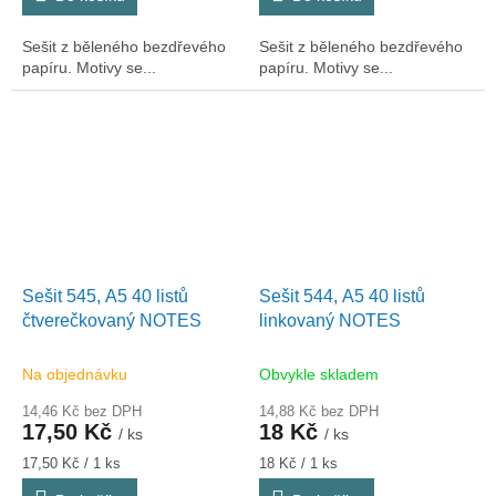
Sešit z běleného bezdřevého
Sešit z běleného bezdřevého
papíru. Motivy se...
papíru. Motivy se...
Sešit 545, A5 40 listů
Sešit 544, A5 40 listů
čtverečkovaný NOTES
linkovaný NOTES
Na objednávku
Obvykle skladem
14,46 Kč bez DPH
14,88 Kč bez DPH
17,50 Kč
18 Kč
/ ks
/ ks
Měrná
Měrná
17,50 Kč / 1 ks
18 Kč / 1 ks
cena:
cena: