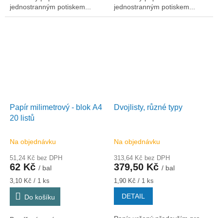
jednostranným potiskem...
jednostranným potiskem...
Papír milimetrový - blok A4
Dvojlisty, různé typy
20 listů
Na objednávku
Na objednávku
51,24 Kč bez DPH
313,64 Kč bez DPH
62 Kč
379,50 Kč
/ bal
/ bal
Měrná
Měrná
3,10 Kč / 1 ks
1,90 Kč / 1 ks
cena:
cena:
DETAIL
Do košíku