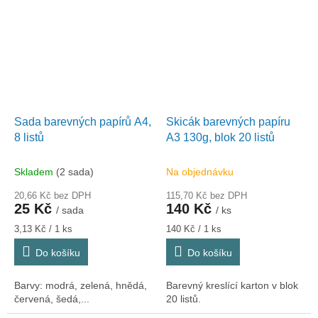
Sada barevných papírů A4,
Skicák barevných papíru
8 listů
A3 130g, blok 20 listů
Skladem
(2 sada)
Na objednávku
20,66 Kč bez DPH
115,70 Kč bez DPH
25 Kč
140 Kč
/ sada
/ ks
Měrná
Měrná
3,13 Kč / 1 ks
140 Kč / 1 ks
cena:
cena:
Do košíku
Do košíku
Barvy: modrá, zelená, hnědá,
Barevný kreslící karton v blok
červená, šedá,...
20 listů.