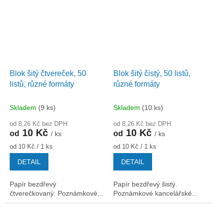
Blok šitý čtvereček, 50
Blok šitý čistý, 50 listů,
listů, různé formáty
různé formáty
Skladem
(9 ks)
Skladem
(10 ks)
od 8,26 Kč bez DPH
od 8,26 Kč bez DPH
10 Kč
10 Kč
od
od
/ ks
/ ks
Měrná
Měrná
od 10 Kč / 1 ks
od 10 Kč / 1 ks
cena:
cena:
DETAIL
DETAIL
Papír bezdřevý
Papír bezdřevý šistý.
čtverečkovaný. Poznámkové...
Poznámkové kancelářské...