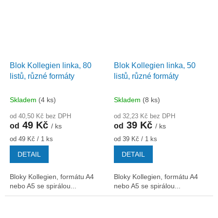
Blok Kollegien linka, 80
Blok Kollegien linka, 50
listů, různé formáty
listů, různé formáty
Skladem
(4 ks)
Skladem
(8 ks)
od 40,50 Kč bez DPH
od 32,23 Kč bez DPH
49 Kč
39 Kč
od
od
/ ks
/ ks
Měrná
Měrná
od 49 Kč / 1 ks
od 39 Kč / 1 ks
cena:
cena:
DETAIL
DETAIL
Bloky Kollegien, formátu A4
Bloky Kollegien, formátu A4
nebo A5 se spirálou...
nebo A5 se spirálou...