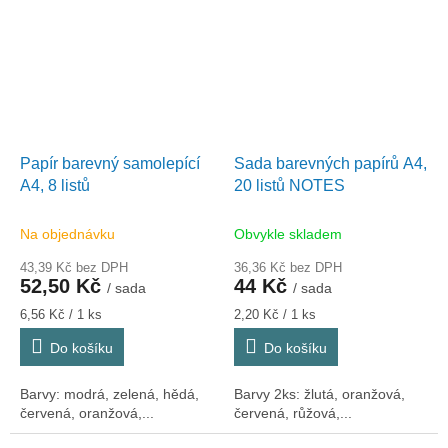
Papír barevný samolepící
Sada barevných papírů A4,
A4, 8 listů
20 listů NOTES
Na objednávku
Obvykle skladem
43,39 Kč bez DPH
36,36 Kč bez DPH
52,50 Kč
44 Kč
/ sada
/ sada
Měrná
Měrná
6,56 Kč / 1 ks
2,20 Kč / 1 ks
cena:
cena:
Do košíku
Do košíku
Barvy: modrá, zelená, hědá,
Barvy 2ks: žlutá, oranžová,
červená, oranžová,...
červená, růžová,...