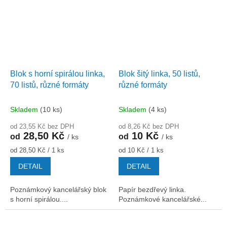
Blok s horní spirálou linka,
Blok šitý linka, 50 listů,
70 listů, různé formáty
různé formáty
Skladem
(10 ks)
Skladem
(4 ks)
od 23,55 Kč bez DPH
od 8,26 Kč bez DPH
28,50 Kč
10 Kč
od
od
/ ks
/ ks
Měrná
Měrná
od 28,50 Kč / 1 ks
od 10 Kč / 1 ks
cena:
cena:
DETAIL
DETAIL
Poznámkový kancelářský blok
Papír bezdřevý linka.
s horní spirálou....
Poznámkové kancelářské...