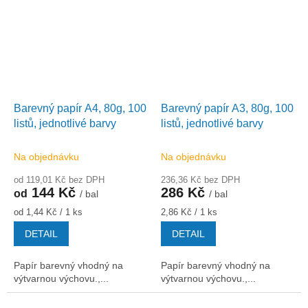
Barevný papír A4, 80g, 100
Barevný papír A3, 80g, 100
listů, jednotlivé barvy
listů, jednotlivé barvy
Na objednávku
Na objednávku
od 119,01 Kč bez DPH
236,36 Kč bez DPH
144 Kč
286 Kč
od
/ bal
/ bal
Měrná
Měrná
od 1,44 Kč / 1 ks
2,86 Kč / 1 ks
cena:
cena:
DETAIL
DETAIL
Papír barevný vhodný na
Papír barevný vhodný na
výtvarnou výchovu.,...
výtvarnou výchovu.,...