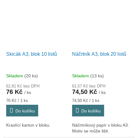
Skicák A3, blok 10 listů
Náčrtník A3, blok 20 listů
Skladem
(20 ks)
Skladem
(13 ks)
62,81 Kč bez DPH
61,57 Kč bez DPH
76 Kč
74,50 Kč
/ ks
/ ks
Měrná
Měrná
76 Kč / 1 ks
74,50 Kč / 1 ks
cena:
cena:
Do košíku
Do košíku
Kraslící karton v bloku.
Náčrtníkový papír v bloku A3.
Motiv se může lišit.