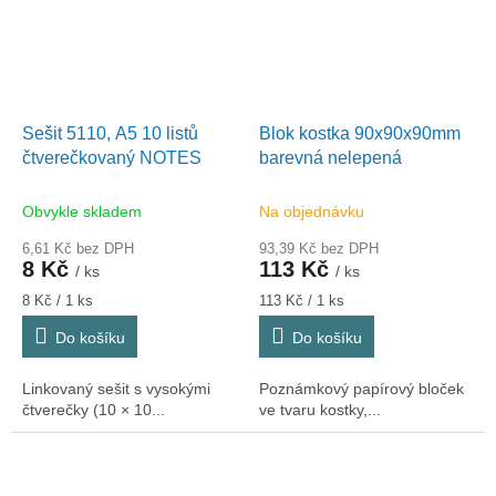
Sešit 5110, A5 10 listů
Blok kostka 90x90x90mm
čtverečkovaný NOTES
barevná nelepená
Obvykle skladem
Na objednávku
6,61 Kč bez DPH
93,39 Kč bez DPH
8 Kč
113 Kč
/ ks
/ ks
Měrná
Měrná
8 Kč / 1 ks
113 Kč / 1 ks
cena:
cena:
Do košíku
Do košíku
Linkovaný sešit s vysokými
Poznámkový papírový bloček
čtverečky (10 × 10...
ve tvaru kostky,...