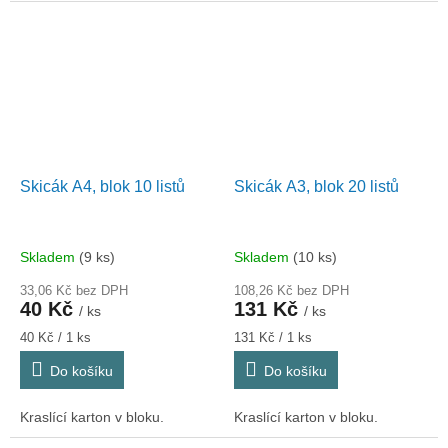
Skicák A4, blok 10 listů
Skicák A3, blok 20 listů
Skladem
(9 ks)
Skladem
(10 ks)
33,06 Kč bez DPH
108,26 Kč bez DPH
40 Kč
131 Kč
/ ks
/ ks
Měrná
Měrná
40 Kč / 1 ks
131 Kč / 1 ks
cena:
cena:
Do košíku
Do košíku
Kraslící karton v bloku.
Kraslící karton v bloku.