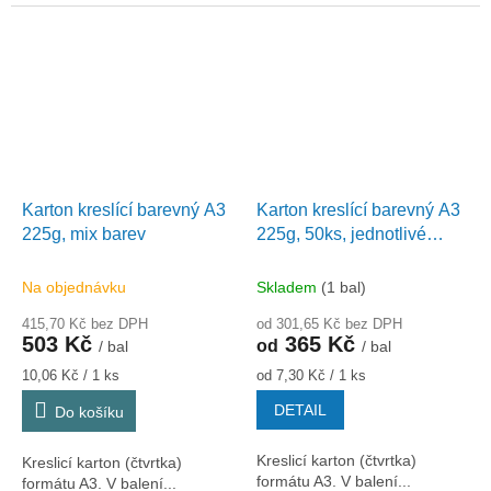
Karton kreslící barevný A3
Karton kreslící barevný A3
225g, mix barev
225g, 50ks, jednotlivé
barvy
Na objednávku
Skladem
(1 bal)
415,70 Kč bez DPH
od 301,65 Kč bez DPH
503 Kč
365 Kč
od
/ bal
/ bal
Měrná
Měrná
10,06 Kč / 1 ks
od 7,30 Kč / 1 ks
cena:
cena:
DETAIL
Do košíku
Kreslicí karton (čtvrtka)
Kreslicí karton (čtvrtka)
formátu A3. V balení...
formátu A3. V balení...