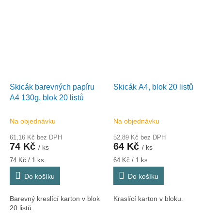
Skicák barevných papíru
Skicák A4, blok 20 listů
A4 130g, blok 20 listů
Na objednávku
Na objednávku
61,16 Kč bez DPH
52,89 Kč bez DPH
74 Kč
64 Kč
/ ks
/ ks
Měrná
Měrná
74 Kč / 1 ks
64 Kč / 1 ks
cena:
cena:
Do košíku
Do košíku
Barevný kreslící karton v blok
Kraslící karton v bloku.
20 listů.