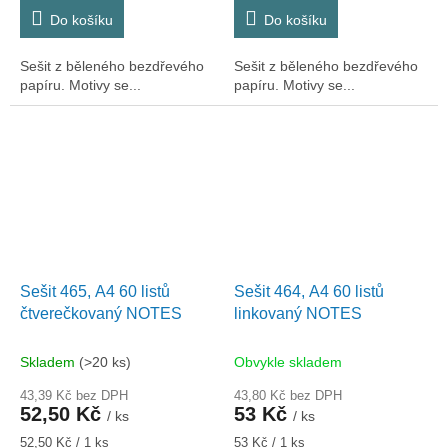
cena:
cena:
Do košíku
Do košíku
Sešit z běleného bezdřevého
Sešit z běleného bezdřevého
papíru. Motivy se...
papíru. Motivy se...
Sešit 465, A4 60 listů
Sešit 464, A4 60 listů
čtverečkovaný NOTES
linkovaný NOTES
Skladem
(>20 ks)
Obvykle skladem
43,39 Kč bez DPH
43,80 Kč bez DPH
52,50 Kč
53 Kč
/ ks
/ ks
Měrná
Měrná
52,50 Kč / 1 ks
53 Kč / 1 ks