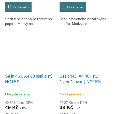
cena:
cena:
Do košíku
Do košíku
Sešit z běleného bezdřevého
Sešit z běleného bezdřevého
papíru. Motivy se...
papíru. Motivy se...
Sešit 460, A4 60 listů čistý
Sešit 445, A4 40 listů
NOTES
čtverečkovaný NOTES
Obvykle skladem
Na objednávku
40,50 Kč bez DPH
27,27 Kč bez DPH
49 Kč
33 Kč
/ ks
/ ks