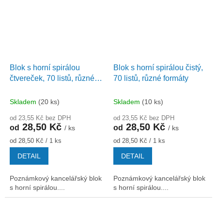
Blok s horní spirálou
Blok s horní spirálou čistý,
čtvereček, 70 listů, různé
70 listů, různé formáty
formáty
Skladem
(20 ks)
Skladem
(10 ks)
od 23,55 Kč bez DPH
od 23,55 Kč bez DPH
28,50 Kč
28,50 Kč
od
od
/ ks
/ ks
Měrná
Měrná
od 28,50 Kč / 1 ks
od 28,50 Kč / 1 ks
cena:
cena:
DETAIL
DETAIL
Poznámkový kancelářský blok
Poznámkový kancelářský blok
s horní spirálou....
s horní spirálou....