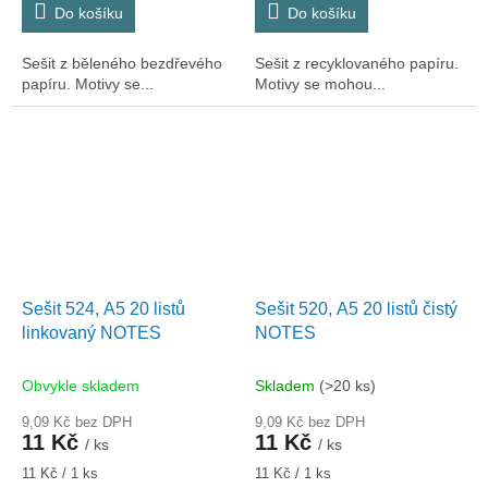
Do košíku
Do košíku
Sešit z běleného bezdřevého
Sešit z recyklovaného papíru.
papíru. Motivy se...
Motivy se mohou...
Sešit 524, A5 20 listů
Sešit 520, A5 20 listů čistý
linkovaný NOTES
NOTES
Obvykle skladem
Skladem
(>20 ks)
9,09 Kč bez DPH
9,09 Kč bez DPH
11 Kč
11 Kč
/ ks
/ ks
Měrná
Měrná
11 Kč / 1 ks
11 Kč / 1 ks