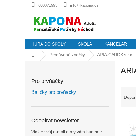
Přejít
608071993
info@kapona.cz
na
obsah
HURÁ DO ŠKOLY
ŠKOLA
KANCELÁŘ
Domů
Prodávané značky
ARIA-CARDS s.r.o.
P
ARI
o
s
Pro prvňáčky
t
Ř
r
Balíčky pro prvňáčky
a
a
Dopor
z
n
e
n
V
n
í
Odebírat newsletter
ý
í
p
p
p
a
Vložte svůj e-mail a my vám budeme