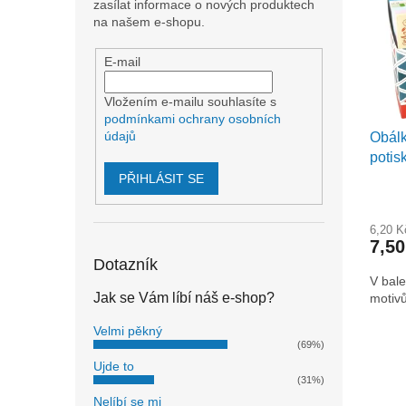
i
r
n
zasílat informace o nových produktech
s
o
e
na našem e-shopu.
p
d
l
r
u
E-mail
o
k
d
t
Vložením e-mailu souhlasíte s
u
podmínkami ochrany osobních
ů
údajů
Obál
k
potis
t
ů
PŘIHLÁSIT SE
6,20 
7,5
Dotazník
V bale
Jak se Vám líbí náš e-shop?
motivů
Velmi pěkný
(69%)
Ujde to
(31%)
Nelíbí se mi