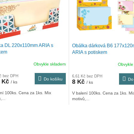
ka DL 220x110mm ARIA s
Obálka dárková B6 177x12
kem
ARIA s potiskem
Obvykle skladem
Obvykle
Kč bez DPH
6,61 Kč bez DPH
Do košíku
Do
0 Kč
8 Kč
/ ks
/ ks
ní 100ks. Cena za 1ks. Mix
V balení 100ks. Cena za 1ks. Mi
,...
motivů,...
O
v
l
á