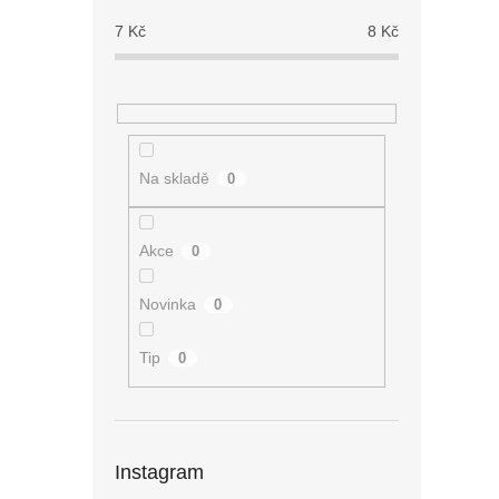
7
Kč
8
Kč
Na skladě
0
Akce
0
Novinka
0
Tip
0
Instagram