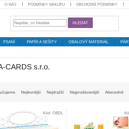
O NÁS
PODMÍNKY NÁKUPU
OBCHODNÍ PODMÍNKY
HLEDAT
PSANÍ
PAPÍR A SEŠITY
OBALOVÝ MATERIÁL
PÁR
A-CARDS s.r.o.
učujeme
Nejlevnější
Nejdražší
Nejprodávanější
Abecedně
Kód:
OBDL
K