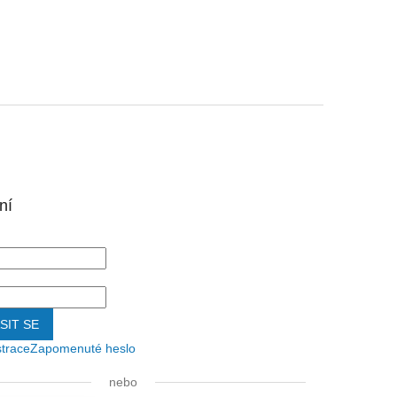
ní
SIT SE
strace
Zapomenuté heslo
nebo