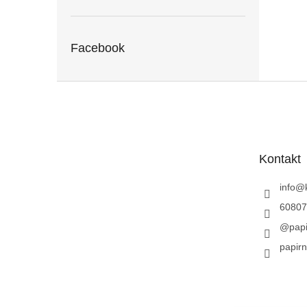
Facebook
Z
á
p
a
t
Kontakt
í
info
@
60807
@papi
papirn