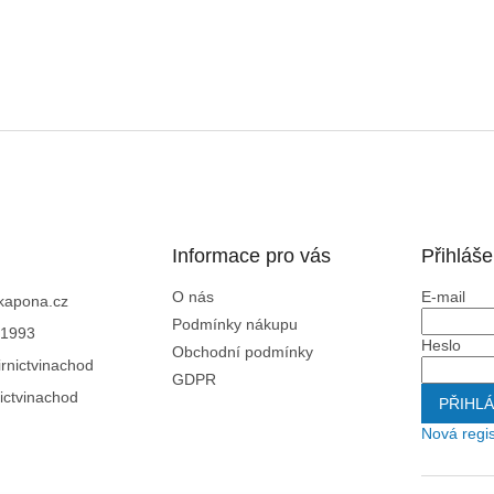
Informace pro vás
Přihláše
O nás
E-mail
kapona.cz
Podmínky nákupu
1993
Heslo
Obchodní podmínky
rnictvinachod
GDPR
ictvinachod
PŘIHLÁ
Nová regi