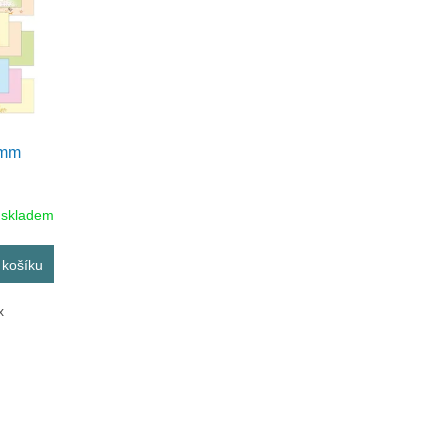
0mm
 skladem
 košíku
x