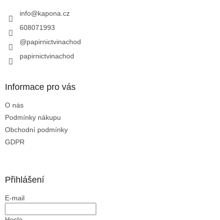
t
í
í
info
@
kapona.cz
p
r
608071993
v
@papirnictvinachod
k
y
papirnictvinachod
v
ý
p
Informace pro vás
i
s
O nás
u
Podmínky nákupu
Obchodní podmínky
GDPR
Přihlášení
E-mail
Heslo