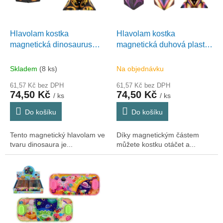
p
r
o
d
Hlavolam kostka
Hlavolam kostka
u
magnetická dinosaurus
magnetická duhová plast
k
plast 2 druhy v krabičce
mix druhů v krabičce
t
6x6x6cm
6x6x6cm
Skladem
(8 ks)
Na objednávku
ů
61,57 Kč bez DPH
61,57 Kč bez DPH
74,50 Kč
74,50 Kč
/ ks
/ ks
Do košíku
Do košíku
Tento magnetický hlavolam ve
Díky magnetickým částem
tvaru dinosaura je...
můžete kostku otáčet a...