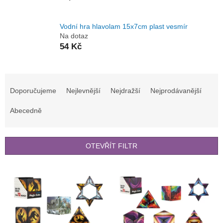
Vodní hra hlavolam 15x7cm plast vesmír
Na dotaz
54 Kč
Ř
a
Doporučujeme
Nejlevnější
Nejdražší
Nejprodávanější
z
e
Abecedně
n
í
p
OTEVŘÍT FILTR
r
o
V
d
ý
u
p
k
i
t
s
ů