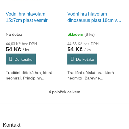
Vodní hra hlavolam
Vodní hra hlavolam
15x7cm plast vesmír
dinosaurus plast 18cm v
krabičce
Na dotaz
Skladem
(8 ks)
44,63 Kč bez DPH
44,63 Kč bez DPH
54 Kč
54 Kč
/ ks
/ ks
Do košíku
Do košíku
Tradiční dětská hra, která
Tradiční dětská hra, která
neomrzí. Princip hry...
neomrzí. Barevné...
4
položek celkem
O
v
l
Z
á
á
d
p
a
a
Kontakt
c