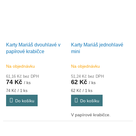
Karty Mariáš dvouhlavé v
Karty Mariáš jednohlavé
papírové krabičce
mini
Na objednávku
Na objednávku
61,16 Kč bez DPH
51,24 Kč bez DPH
74 Kč
62 Kč
/ ks
/ ks
Měrná
Měrná
74 Kč / 1 ks
62 Kč / 1 ks
cena:
cena:
Do košíku
Do košíku
V papírové krabičce.