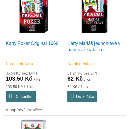
r
p
o
i
d
s
u
p
k
r
t
o
ů
d
Karty Poker Original 1666
Karty Mariáš jednohlavé v
u
papírové krabičce
k
t
Na objednávku
Na objednávku
ů
85,54 Kč bez DPH
51,24 Kč bez DPH
103,50 Kč
62 Kč
/ ks
/ ks
Měrná
Měrná
103,50 Kč / 1 ks
62 Kč / 1 ks
cena:
cena:
Do košíku
Do košíku
V papírové krabičce.