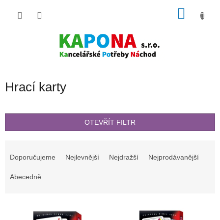
Přejít
NÁKU
na
obsah
KOŠÍK
Hrací karty
OTEVŘÍT FILTR
Ř
a
Doporučujeme
Nejlevnější
Nejdražší
Nejprodávanější
z
e
Abecedně
n
í
V
p
ý