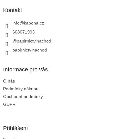
d
p
a
a
Kontakt
c
t
í
í
info
@
kapona.cz
p
r
608071993
v
@papirnictvinachod
k
y
papirnictvinachod
v
ý
p
Informace pro vás
i
s
O nás
u
Podmínky nákupu
Obchodní podmínky
GDPR
Přihlášení