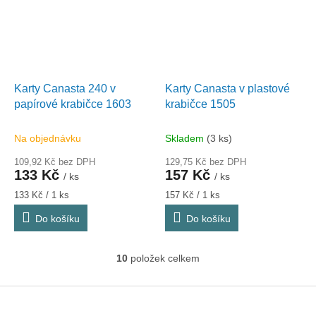
Karty Canasta 240 v
Karty Canasta v plastové
papírové krabičce 1603
krabičce 1505
Na objednávku
Skladem
(3 ks)
109,92 Kč bez DPH
129,75 Kč bez DPH
133 Kč
157 Kč
/ ks
/ ks
Měrná
Měrná
133 Kč / 1 ks
157 Kč / 1 ks
cena:
cena:
Do košíku
Do košíku
10
položek celkem
O
v
l
Z
á
á