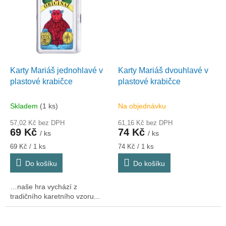
Karty Mariáš jednohlavé v
Karty Mariáš dvouhlavé v
plastové krabičce
plastové krabičce
Skladem
(1 ks)
Na objednávku
57,02 Kč bez DPH
61,16 Kč bez DPH
69 Kč
74 Kč
/ ks
/ ks
Měrná
Měrná
69 Kč / 1 ks
74 Kč / 1 ks
cena:
cena:
Do košíku
Do košíku
…naše hra vychází z
tradičního karetního vzoru...