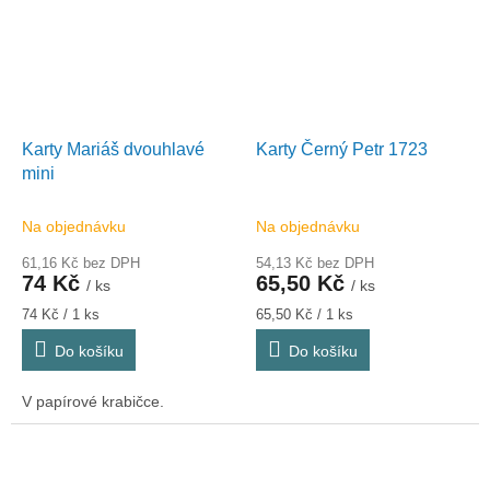
Karty Mariáš dvouhlavé
Karty Černý Petr 1723
mini
Na objednávku
Na objednávku
61,16 Kč bez DPH
54,13 Kč bez DPH
74 Kč
65,50 Kč
/ ks
/ ks
Měrná
Měrná
74 Kč / 1 ks
65,50 Kč / 1 ks
cena:
cena:
Do košíku
Do košíku
V papírové krabičce.