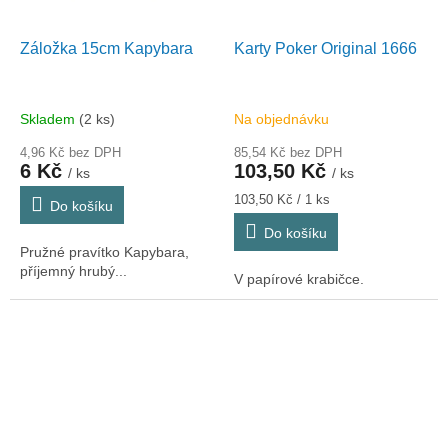
Záložka 15cm Kapybara
Karty Poker Original 1666
Skladem
(2 ks)
Na objednávku
4,96 Kč bez DPH
85,54 Kč bez DPH
6 Kč
103,50 Kč
/ ks
/ ks
Měrná
103,50 Kč / 1 ks
Do košíku
cena:
Do košíku
Pružné pravítko Kapybara,
příjemný hrubý...
V papírové krabičce.