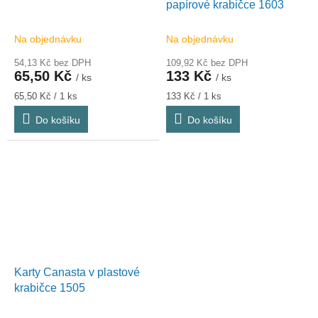
papírové krabičce 1603
Na objednávku
Na objednávku
54,13 Kč bez DPH
109,92 Kč bez DPH
65,50 Kč
133 Kč
/ ks
/ ks
Měrná
Měrná
65,50 Kč / 1 ks
133 Kč / 1 ks
cena:
cena:
Do košíku
Do košíku
Karty Canasta v plastové
krabičce 1505