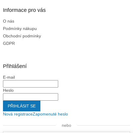
ý
p
Informace pro vás
i
s
O nás
u
Podmínky nákupu
Obchodní podmínky
GDPR
Přihlášení
E-mail
Heslo
PŘIHLÁSIT SE
Nová registrace
Zapomenuté heslo
nebo