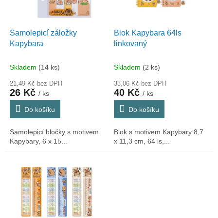
p
r
o
d
Samolepicí záložky
Blok Kapybara 64ls
u
Kapybara
linkovaný
k
t
Skladem
(14 ks)
Skladem
(2 ks)
ů
21,49 Kč bez DPH
33,06 Kč bez DPH
26 Kč
40 Kč
/ ks
/ ks
Do košíku
Do košíku
Samolepicí bločky s motivem
Blok s motivem Kapybary 8,7
Kapybary, 6 x 15...
x 11,3 cm, 64 ls,...