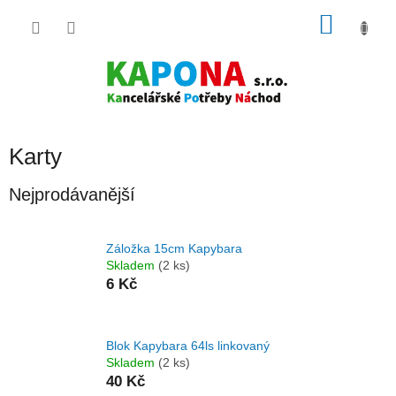
Přejít
NÁKU
na
obsah
KOŠÍK
Karty
Nejprodávanější
Záložka 15cm Kapybara
Skladem
(2 ks)
6 Kč
Blok Kapybara 64ls linkovaný
Skladem
(2 ks)
40 Kč