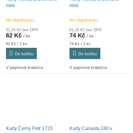
mini
mini
Na objednávku
Na objednávku
51,24 Kč bez DPH
61,16 Kč bez DPH
62 Kč
74 Kč
/ ks
/ ks
Měrná
Měrná
62 Kč / 1 ks
74 Kč / 1 ks
cena:
cena:
Do košíku
Do košíku
V papírové krabičce.
V papírové krabičce.
Karty Černý Petr 1723
Karty Canasta 240 v