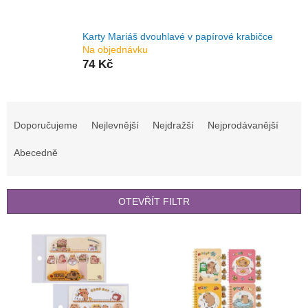
Karty Mariáš dvouhlavé v papírové krabičce
Na objednávku
74 Kč
Ř
a
Doporučujeme
Nejlevnější
Nejdražší
Nejprodávanější
z
e
Abecedně
n
í
p
OTEVŘÍT FILTR
r
o
V
d
ý
u
p
k
i
t
s
ů