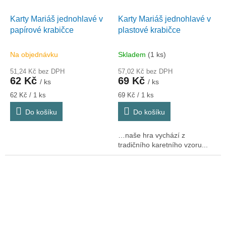
Karty Mariáš jednohlavé v
Karty Mariáš jednohlavé v
papírové krabičce
plastové krabičce
Na objednávku
Skladem
(1 ks)
51,24 Kč bez DPH
57,02 Kč bez DPH
62 Kč
69 Kč
/ ks
/ ks
Měrná
Měrná
62 Kč / 1 ks
69 Kč / 1 ks
cena:
cena:
Do košíku
Do košíku
…naše hra vychází z
tradičního karetního vzoru...