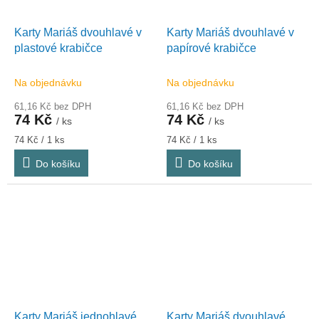
Karty Mariáš dvouhlavé v
Karty Mariáš dvouhlavé v
plastové krabičce
papírové krabičce
Na objednávku
Na objednávku
61,16 Kč bez DPH
61,16 Kč bez DPH
74 Kč
74 Kč
/ ks
/ ks
Měrná
Měrná
74 Kč / 1 ks
74 Kč / 1 ks
cena:
cena:
Do košíku
Do košíku
Karty Mariáš jednohlavé
Karty Mariáš dvouhlavé