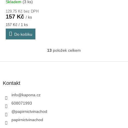
Skladem
(3 ks)
129,75 Kč bez DPH
157 Kč
/ ks
Měrná
157 Kč / 1 ks
cena:
Do košíku
13
položek celkem
O
v
l
Z
á
á
d
p
a
a
Kontakt
c
t
í
í
info
@
kapona.cz
p
r
608071993
v
@papirnictvinachod
k
y
papirnictvinachod
v