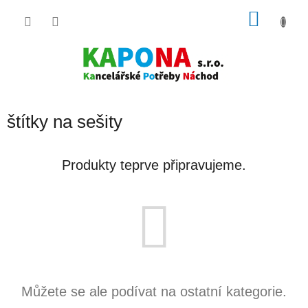
Přejít
NÁKU
na
obsah
KOŠÍK
štítky na sešity
Produkty teprve připravujeme.
Můžete se ale podívat na ostatní kategorie.