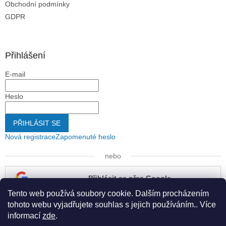
Obchodní podmínky
GDPR
Přihlášení
E-mail
Heslo
PŘIHLÁSIT SE
Nová registrace
Zapomenuté heslo
nebo
Přihlásit se přes Google
Tento web používá soubory cookie. Dalším procházením
Přihlásit se přes Seznam
tohoto webu vyjadřujete souhlas s jejich používáním.. Více
informací
zde
.