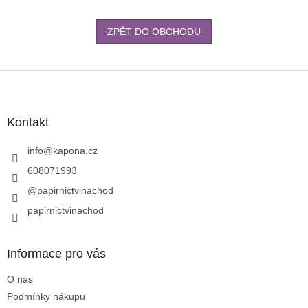
ZPĚT DO OBCHODU
Z
á
p
a
Kontakt
t
í
info
@
kapona.cz
608071993
@papirnictvinachod
papirnictvinachod
Informace pro vás
O nás
Podmínky nákupu