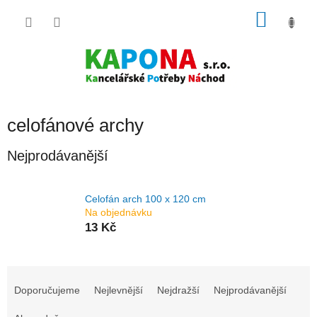
Přejít
NÁKU
na
obsah
KOŠÍK
celofánové archy
Nejprodávanější
Celofán arch 100 x 120 cm
Na objednávku
13 Kč
Ř
a
Doporučujeme
Nejlevnější
Nejdražší
Nejprodávanější
z