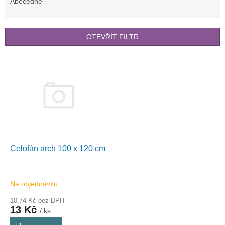
e
Abecedně
n
í
p
OTEVŘÍT FILTR
r
o
V
d
ý
u
p
k
i
t
s
ů
p
r
o
d
Celofán arch 100 x 120 cm
u
k
t
Na objednávku
ů
10,74 Kč bez DPH
13 Kč
/ ks