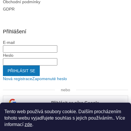
Obchodní podmínky
GDPR
Přihlášení
E-mail
Heslo
PŘIHLÁSIT SE
Nová registrace
Zapomenuté heslo
nebo
Přihlásit se přes Google
Tento web používá soubory cookie. Dalším procházením
Přihlásit se přes Seznam
tohoto webu vyjadřujete souhlas s jejich používáním.. Více
informací
zde
.