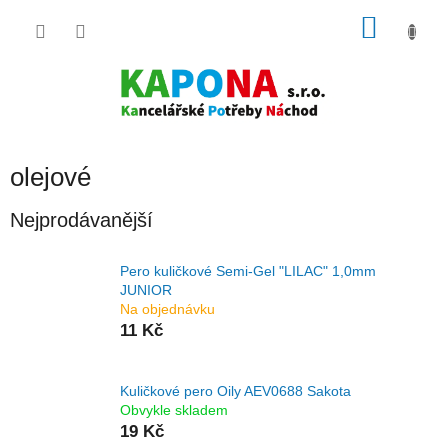
Přejít
NÁKU
na
obsah
KOŠÍK
olejové
Nejprodávanější
Pero kuličkové Semi-Gel "LILAC" 1,0mm
JUNIOR
Na objednávku
11 Kč
Kuličkové pero Oily AEV0688 Sakota
Obvykle skladem
19 Kč