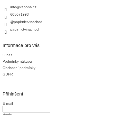
t
í
í
info
@
kapona.cz
p
r
608071993
v
@papirnictvinachod
k
y
papirnictvinachod
v
ý
p
Informace pro vás
i
s
O nás
u
Podmínky nákupu
Obchodní podmínky
GDPR
Přihlášení
E-mail
Heslo