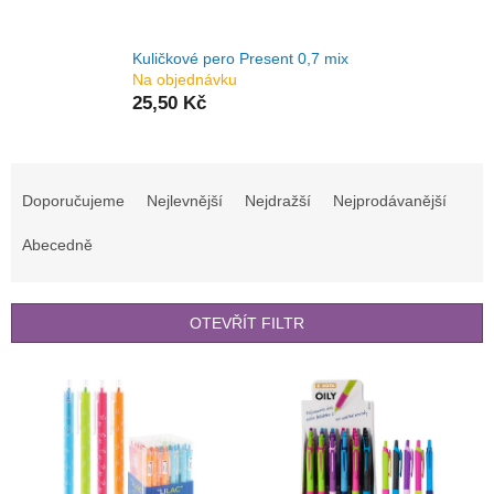
Kuličkové pero Present 0,7 mix
Na objednávku
25,50 Kč
Ř
a
Doporučujeme
Nejlevnější
Nejdražší
Nejprodávanější
z
e
Abecedně
n
í
p
OTEVŘÍT FILTR
r
o
V
d
ý
u
p
k
i
t
s
ů