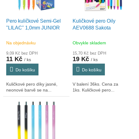
p
r
o
d
Pero kuličkové Semi-Gel
Kuličkové pero Oily
u
"LILAC" 1,0mm JUNIOR
AEV0688 Sakota
k
t
Na objednávku
Obvykle skladem
ů
9,09 Kč bez DPH
15,70 Kč bez DPH
11 Kč
19 Kč
/ ks
/ ks
Do košíku
Do košíku
Kuličkové pero díky jasné,
V balení 36ks. Cena za
neonové barvě se na...
1ks. Kuličkové pero...