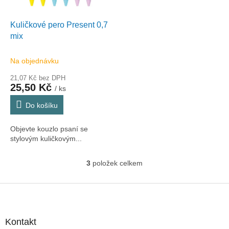
Kuličkové pero Present 0,7
mix
Na objednávku
21,07 Kč bez DPH
25,50 Kč
/ ks
Do košíku
Objevte kouzlo psaní se
stylovým kuličkovým...
3
položek celkem
O
v
l
Z
á
á
d
p
a
a
Kontakt
c