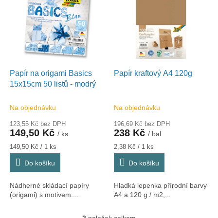
r
p
o
i
d
s
u
p
k
r
t
o
ů
d
Papír na origami Basics
Papír kraftový A4 120g
u
15x15cm 50 listů - modrý
k
t
Na objednávku
Na objednávku
ů
123,55 Kč bez DPH
196,69 Kč bez DPH
149,50 Kč
238 Kč
/ ks
/ bal
Měrná
Měrná
149,50 Kč / 1 ks
2,38 Kč / 1 ks
cena:
cena:
Do košíku
Do košíku
Nádherné skládací papíry
Hladká lepenka přírodní barvy
(origami) s motivem....
A4 a 120 g / m2,...