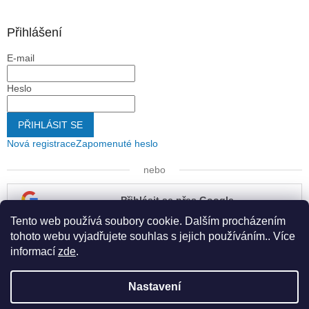
Přihlášení
E-mail
Heslo
PŘIHLÁSIT SE
Nová registrace
Zapomenuté heslo
nebo
Přihlásit se přes Google
Tento web používá soubory cookie. Dalším procházením
Přihlásit se přes Seznam
tohoto webu vyjadřujete souhlas s jejich používáním.. Více
informací
zde
.
Nastavení
Vytvořil Shoptet