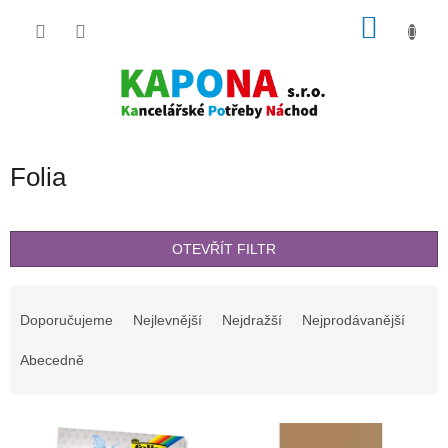
Přejít
NÁKU
na
obsah
KOŠÍK
Folia
OTEVŘÍT FILTR
Ř
a
Doporučujeme
Nejlevnější
Nejdražší
Nejprodávanější
z
e
Abecedně
n
í
V
p
ý