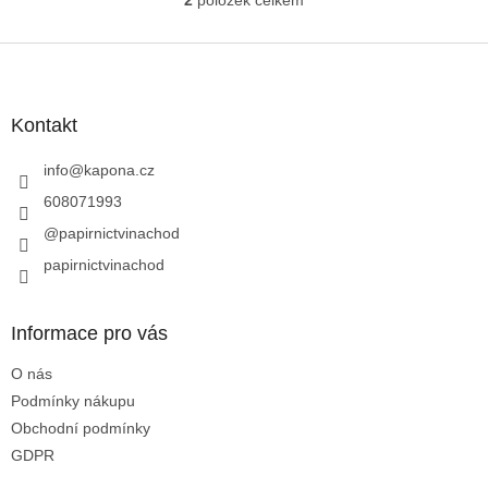
2
položek celkem
O
v
l
Z
á
á
d
p
a
a
Kontakt
c
t
í
í
info
@
kapona.cz
p
r
608071993
v
@papirnictvinachod
k
y
papirnictvinachod
v
ý
p
Informace pro vás
i
s
O nás
u
Podmínky nákupu
Obchodní podmínky
GDPR