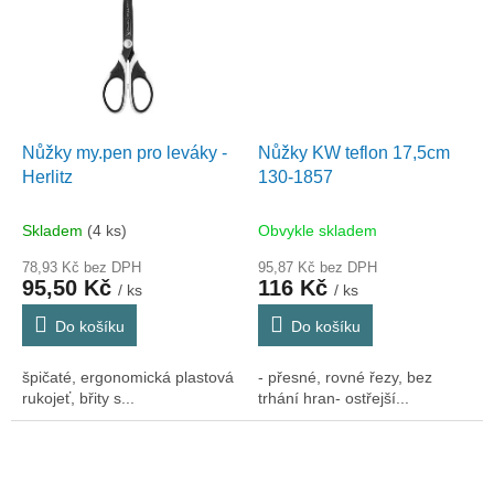
Nůžky my.pen pro leváky -
Nůžky KW teflon 17,5cm
Herlitz
130-1857
Skladem
(4 ks)
Obvykle skladem
78,93 Kč bez DPH
95,87 Kč bez DPH
95,50 Kč
116 Kč
/ ks
/ ks
Do košíku
Do košíku
špičaté, ergonomická plastová
- přesné, rovné řezy, bez
rukojeť, břity s...
trhání hran- ostřejší...