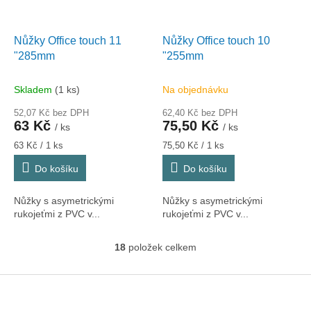
Nůžky Office touch 11
Nůžky Office touch 10
"285mm
"255mm
Skladem
(1 ks)
Na objednávku
52,07 Kč bez DPH
62,40 Kč bez DPH
63 Kč
75,50 Kč
/ ks
/ ks
Měrná
Měrná
63 Kč / 1 ks
75,50 Kč / 1 ks
cena:
cena:
Do košíku
Do košíku
Nůžky s asymetrickými
Nůžky s asymetrickými
rukojeťmi z PVC v...
rukojeťmi z PVC v...
18
položek celkem
O
v
l
Z
á
á
d