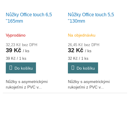
Nůžky Office touch 6,5
Nůžky Office touch 5,5
"165mm
"130mm
Vyprodáno
Na objednávku
32,23 Kč bez DPH
26,45 Kč bez DPH
39 Kč
32 Kč
/ ks
/ ks
Měrná
Měrná
39 Kč / 1 ks
32 Kč / 1 ks
cena:
cena:
Do košíku
Do košíku
Nůžky s asymetrickými
Nůžky s asymetrickými
rukojeťmi z PVC v...
rukojeťmi z PVC v...