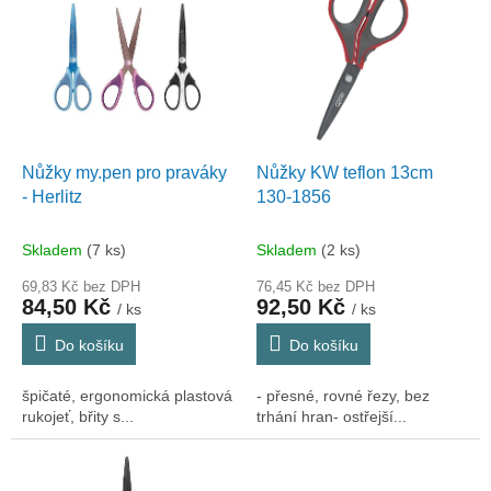
ý
u
p
k
i
t
s
ů
p
r
o
d
Nůžky my.pen pro praváky
Nůžky KW teflon 13cm
u
- Herlitz
130-1856
k
t
Skladem
(7 ks)
Skladem
(2 ks)
ů
69,83 Kč bez DPH
76,45 Kč bez DPH
84,50 Kč
92,50 Kč
/ ks
/ ks
Do košíku
Do košíku
špičaté, ergonomická plastová
- přesné, rovné řezy, bez
rukojeť, břity s...
trhání hran- ostřejší...