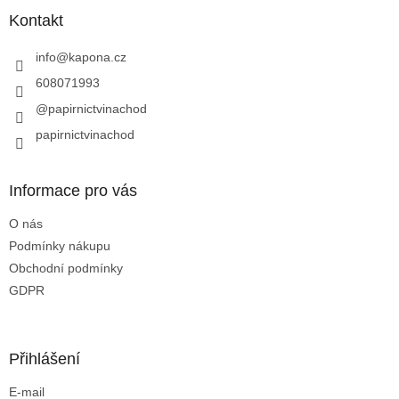
p
a
a
Kontakt
c
t
í
í
info
@
kapona.cz
p
r
608071993
v
@papirnictvinachod
k
y
papirnictvinachod
v
ý
p
Informace pro vás
i
s
O nás
u
Podmínky nákupu
Obchodní podmínky
GDPR
Přihlášení
E-mail