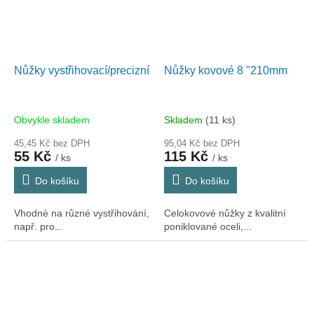
Nůžky vystřihovací/precizní
Nůžky kovové 8 "210mm
Obvykle skladem
Skladem
(11 ks)
45,45 Kč bez DPH
95,04 Kč bez DPH
55 Kč
115 Kč
/ ks
/ ks
Do košíku
Do košíku
Vhodné na různé vystřihování,
Celokovové nůžky z kvalitní
např. pro...
poniklované oceli,...