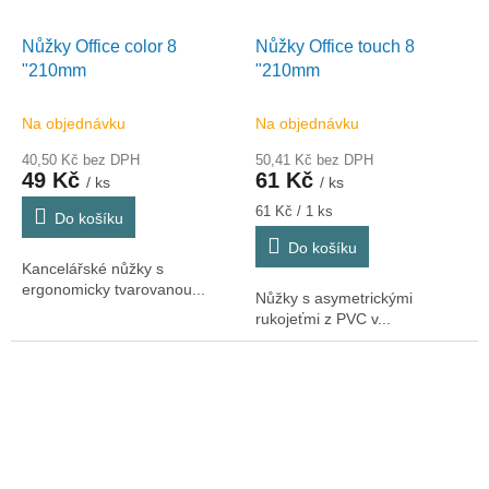
Nůžky Office color 8
Nůžky Office touch 8
"210mm
"210mm
Na objednávku
Na objednávku
40,50 Kč bez DPH
50,41 Kč bez DPH
49 Kč
61 Kč
/ ks
/ ks
Měrná
61 Kč / 1 ks
Do košíku
cena:
Do košíku
Kancelářské nůžky s
ergonomicky tvarovanou...
Nůžky s asymetrickými
rukojeťmi z PVC v...