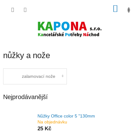
Přejít
NÁKU
na
obsah
KOŠÍK
nůžky a nože
zalamovací nože
Nejprodávanější
Nůžky Office color 5 "130mm
Na objednávku
25 Kč