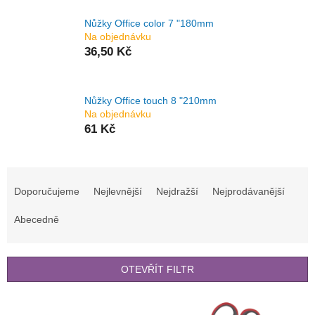
Nůžky Office color 7 "180mm
Na objednávku
36,50 Kč
Nůžky Office touch 8 "210mm
Na objednávku
61 Kč
Ř
a
Doporučujeme
Nejlevnější
Nejdražší
Nejprodávanější
z
e
Abecedně
n
í
p
OTEVŘÍT FILTR
r
o
V
d