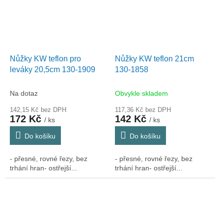
Nůžky KW teflon pro
Nůžky KW teflon 21cm
leváky 20,5cm 130-1909
130-1858
Na dotaz
Obvykle skladem
142,15 Kč bez DPH
117,36 Kč bez DPH
172 Kč
142 Kč
/ ks
/ ks
Do košíku
Do košíku
- přesné, rovné řezy, bez
- přesné, rovné řezy, bez
trhání hran- ostřejší...
trhání hran- ostřejší...