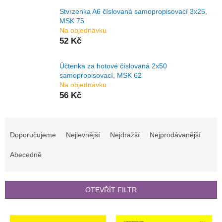
Stvrzenka A6 číslovaná samopropisovací 3x25,
MSK 75
Na objednávku
52 Kč
Účtenka za hotové číslovaná 2x50
samopropisovací, MSK 62
Na objednávku
56 Kč
Ř
a
Doporučujeme
Nejlevnější
Nejdražší
Nejprodávanější
z
e
Abecedně
n
í
p
OTEVŘÍT FILTR
r
o
V
d