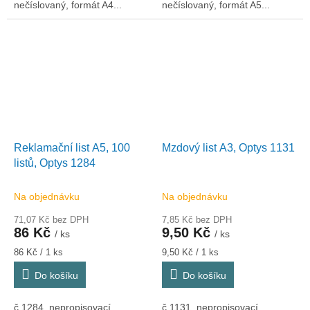
nečíslovaný, formát A4...
nečíslovaný, formát A5...
Reklamační list A5, 100
Mzdový list A3, Optys 1131
listů, Optys 1284
Na objednávku
Na objednávku
71,07 Kč bez DPH
7,85 Kč bez DPH
86 Kč
9,50 Kč
/ ks
/ ks
Měrná
Měrná
86 Kč / 1 ks
9,50 Kč / 1 ks
cena:
cena:
Do košíku
Do košíku
č.1284, nepropisovací,
č.1131, nepropisovací,