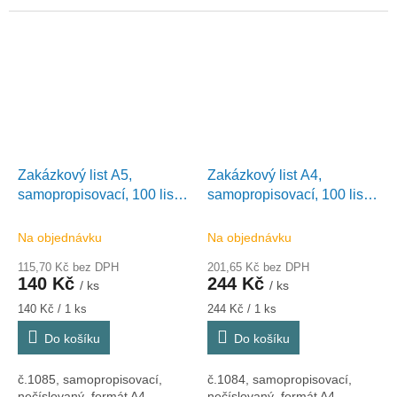
Zakázkový list A5,
Zakázkový list A4,
samopropisovací, 100 listů,
samopropisovací, 100 listů,
Optys 1085
Optys 1084
Na objednávku
Na objednávku
115,70 Kč bez DPH
201,65 Kč bez DPH
140 Kč
244 Kč
/ ks
/ ks
Měrná
Měrná
140 Kč / 1 ks
244 Kč / 1 ks
cena:
cena:
Do košíku
Do košíku
č.1085, samopropisovací,
č.1084, samopropisovací,
nečíslovaný, formát A4...
nečíslovaný, formát A4...