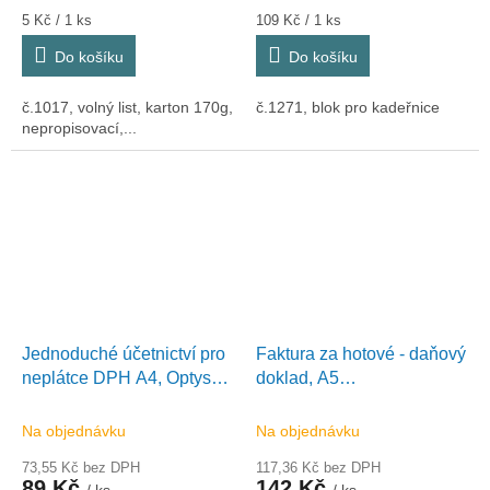
Měrná
Měrná
5 Kč / 1 ks
109 Kč / 1 ks
cena:
cena:
Do košíku
Do košíku
č.1017, volný list, karton 170g,
č.1271, blok pro kadeřnice
nepropisovací,...
Jednoduché účetnictví pro
Faktura za hotové - daňový
neplátce DPH A4, Optys
doklad, A5
1022
samopropisovaíc,
číslovaná, 2x50 listů, Optys
Na objednávku
Na objednávku
1073
73,55 Kč bez DPH
117,36 Kč bez DPH
89 Kč
142 Kč
/ ks
/ ks