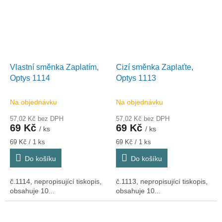
Vlastní směnka Zaplatím,
Cizí směnka Zaplaťte,
Optys 1114
Optys 1113
Na objednávku
Na objednávku
57,02 Kč bez DPH
57,02 Kč bez DPH
69 Kč
69 Kč
/ ks
/ ks
Měrná
Měrná
69 Kč / 1 ks
69 Kč / 1 ks
cena:
cena:
Do košíku
Do košíku
č.1114, nepropisující tiskopis,
č.1113, nepropisující tiskopis,
obsahuje 10...
obsahuje 10...