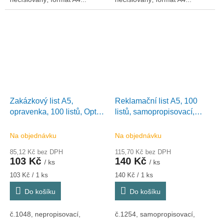
Zakázkový list A5,
Reklamační list A5, 100
opravenka, 100 listů, Optys
listů, samopropisovací,
1048
Optys 1254
Na objednávku
Na objednávku
85,12 Kč bez DPH
115,70 Kč bez DPH
103 Kč
140 Kč
/ ks
/ ks
Měrná
Měrná
103 Kč / 1 ks
140 Kč / 1 ks
cena:
cena:
Do košíku
Do košíku
č.1048, nepropisovací,
č.1254, samopropisovací,