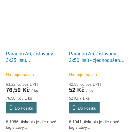
Paragon A6, číslovaný,
Paragon A6, číslovaný,
3x25 listů,
2x50 listů - zjednodušený
samopropisovací, Optys
daňový doklad, Optys 1041
1096
Na objednávku
Na objednávku
63,22 Kč bez DPH
42,98 Kč bez DPH
76,50 Kč
52 Kč
/ ks
/ ks
Měrná
Měrná
76,50 Kč / 1 ks
52 Kč / 1 ks
cena:
cena:
Do košíku
Do košíku
č.1096, tiskopis je dle nové
č.1041, tiskopis je dle nové
legislativy...
legislativy...