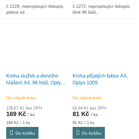
č.1229, nepropisující tiskopis,
č.1272, nepropisující tiskopis,
platná od...
blok 96 listů,...
Kniha služeb a denního
Kniha přijatých faktur A4,
hlášení A4, 96 listů, Optys
Optys 1009
1242
Na objednávku
Na objednávku
139,67 Kč bez DPH
66,94 Kč bez DPH
169 Kč
81 Kč
/ ks
/ ks
Měrná
Měrná
169 Kč / 1 ks
81 Kč / 1 ks
cena:
cena:
Do košíku
Do košíku