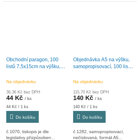
Obchodní paragon, 100
Objednávka A5 na výšku,
listů 7,5x15cm na výšku,
samopropisovací, 100 listů,
Optys 1070
Optys 1282
Na objednávku
Na objednávku
36,36 Kč bez DPH
115,70 Kč bez DPH
44 Kč
140 Kč
/ ks
/ ks
Měrná
Měrná
44 Kč / 1 ks
140 Kč / 1 ks
cena:
cena:
Do košíku
Do košíku
č.1070, tiskopis je dle
č.1282, samopropisovací,
legislativy přizpůsoben...
nečíslovaná, formát A5...