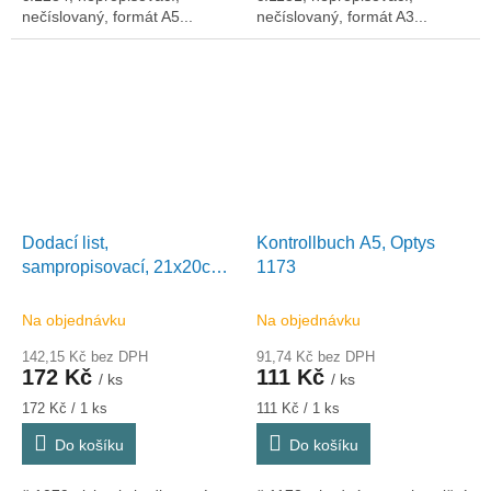
nečíslovaný, formát A5...
nečíslovaný, formát A3...
Dodací list,
Kontrollbuch A5, Optys
sampropisovací, 21x20cm,
1173
100 listů, Optys 1079
Na objednávku
Na objednávku
142,15 Kč bez DPH
91,74 Kč bez DPH
172 Kč
111 Kč
/ ks
/ ks
Měrná
Měrná
172 Kč / 1 ks
111 Kč / 1 ks
cena:
cena:
Do košíku
Do košíku