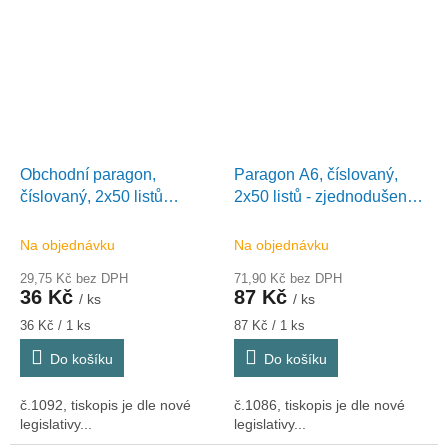
Obchodní paragon,
Paragon A6, číslovaný,
číslovaný, 2x50 listů
2x50 listů - zjednodušený
7,5x15cm na výšku, Optys
daňový doklad,
1092
samopropisovací, Optys
Na objednávku
Na objednávku
1086
29,75 Kč bez DPH
71,90 Kč bez DPH
36 Kč
87 Kč
/ ks
/ ks
Měrná
Měrná
36 Kč / 1 ks
87 Kč / 1 ks
cena:
cena:
Do košíku
Do košíku
č.1092, tiskopis je dle nové
č.1086, tiskopis je dle nové
legislativy...
legislativy...