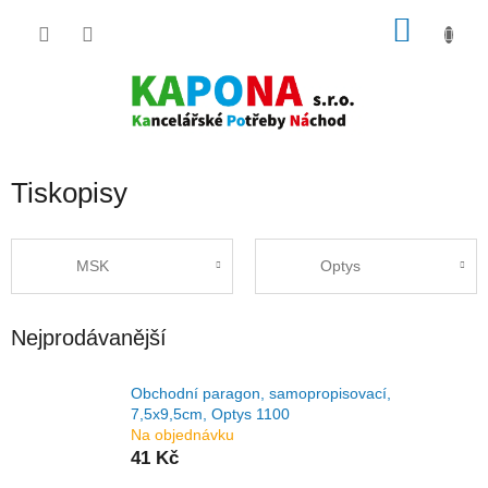
Přejít
NÁKU
na
obsah
KOŠÍK
Tiskopisy
MSK
Optys
Nejprodávanější
Obchodní paragon, samopropisovací,
7,5x9,5cm, Optys 1100
Na objednávku
41 Kč