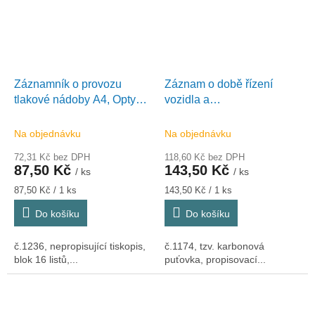
Záznamník o provozu
Záznam o době řízení
tlakové nádoby A4, Optys
vozidla a
1236
bezpeč.přestávkách
Karbon A4, 100 listů, Optys
Na objednávku
Na objednávku
1174
72,31 Kč bez DPH
118,60 Kč bez DPH
87,50 Kč
143,50 Kč
/ ks
/ ks
Měrná
Měrná
87,50 Kč / 1 ks
143,50 Kč / 1 ks
cena:
cena:
Do košíku
Do košíku
č.1236, nepropisující tiskopis,
č.1174, tzv. karbonová
blok 16 listů,...
puťovka, propisovací...