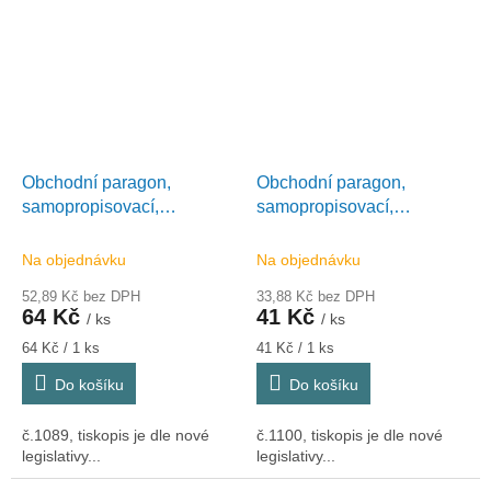
Obchodní paragon,
Obchodní paragon,
samopropisovací,
samopropisovací,
číslovaný, 2x50 listů, Optys
7,5x9,5cm, Optys 1100
1089
Na objednávku
Na objednávku
52,89 Kč bez DPH
33,88 Kč bez DPH
64 Kč
41 Kč
/ ks
/ ks
Měrná
Měrná
64 Kč / 1 ks
41 Kč / 1 ks
cena:
cena:
Do košíku
Do košíku
č.1089, tiskopis je dle nové
č.1100, tiskopis je dle nové
legislativy...
legislativy...