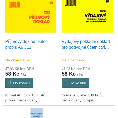
ý
u
p
k
i
t
s
ů
p
r
o
d
Příjmový doklad plátce
Výdajový pokladní doklad
u
propis A6 311
pro podvojné účetnictví
k
plátce A6 propis 431
t
Na objednávku
Na objednávku
ů
47,93 Kč bez DPH
47,93 Kč bez DPH
58 Kč
58 Kč
/ ks
/ ks
Do košíku
Do košíku
formát A6, blok 100 listů,
formát A6, blok 100 listů,
propis, nečíslovaný...
nečíslovaný, propis...