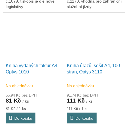
č.1079, tiskopis je dle nové
č.1173, vhodná pro zahraniční
legislativy...
služební jízdy...
Kniha vydaných faktur A4,
Kniha úrazů, sešit A4, 100
Optys 1010
stran, Optys 3110
Na objednávku
Na objednávku
66,94 Kč bez DPH
91,74 Kč bez DPH
81 Kč
111 Kč
/ ks
/ ks
Měrná
Měrná
81 Kč / 1 ks
111 Kč / 1 ks
cena:
cena:
Do košíku
Do košíku