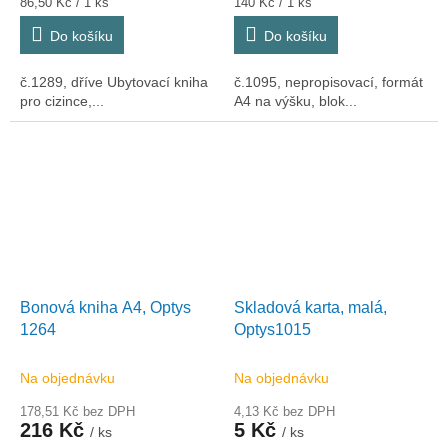
Měrná
Měrná
86,50 Kč / 1 ks
140 Kč / 1 ks
cena:
cena:
Do košíku
Do košíku
č.1289, dříve Ubytovací kniha
č.1095, nepropisovací, formát
pro cizince,...
A4 na výšku, blok...
Bonová kniha A4, Optys
Skladová karta, malá,
1264
Optys1015
Na objednávku
Na objednávku
178,51 Kč bez DPH
4,13 Kč bez DPH
216 Kč
5 Kč
/ ks
/ ks