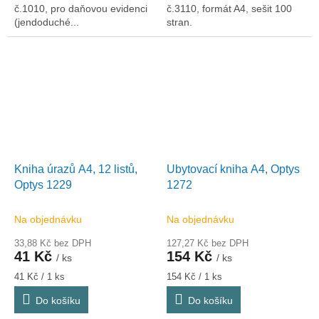
č.1010, pro daňovou evidenci
č.3110, formát A4, sešit 100
(jendoduché...
stran.
Kniha úrazů A4, 12 listů,
Ubytovací kniha A4, Optys
Optys 1229
1272
Na objednávku
Na objednávku
33,88 Kč bez DPH
127,27 Kč bez DPH
41 Kč
154 Kč
/ ks
/ ks
Měrná
Měrná
41 Kč / 1 ks
154 Kč / 1 ks
cena:
cena:
Do košíku
Do košíku