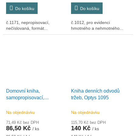
cena:
cena:
Do košíku
Do košíku
č.1171, nepropisovací,
č.1012, pro evidenci
nečíslovaná, formát...
hmotného a nehmotného...
Domovní kniha,
Kniha denních odvodů
samopropisovací,
tržeb, Optys 1095
11,5x14,8cm, 2x50 listů,
Optys 1289
Na objednávku
Na objednávku
71,49 Kč bez DPH
115,70 Kč bez DPH
86,50 Kč
140 Kč
/ ks
/ ks