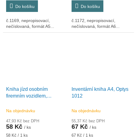
cena:
cena:
Do košíku
Do košíku
č.1169, nepropisovací,
č.1172, nepropisovací,
nečíslovaná, formát A5...
nečíslovaná, formát A6...
Kniha jízd osobním
Inventární kniha A4, Optys
firemním vozidlem,
1012
21x10cm., Optys 1171
Na objednávku
Na objednávku
47,93 Kč bez DPH
55,37 Kč bez DPH
58 Kč
67 Kč
/ ks
/ ks
Měrná
Měrná
58 Kč / 1 ks
67 Kč / 1 ks