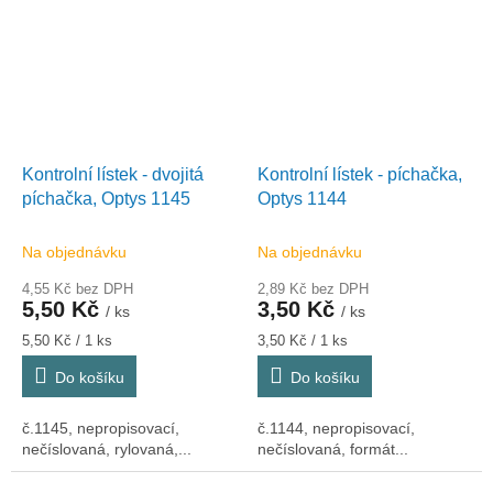
Kontrolní lístek - dvojitá
Kontrolní lístek - píchačka,
píchačka, Optys 1145
Optys 1144
Na objednávku
Na objednávku
4,55 Kč bez DPH
2,89 Kč bez DPH
5,50 Kč
3,50 Kč
/ ks
/ ks
Měrná
Měrná
5,50 Kč / 1 ks
3,50 Kč / 1 ks
cena:
cena:
Do košíku
Do košíku
č.1145, nepropisovací,
č.1144, nepropisovací,
nečíslovaná, rylovaná,...
nečíslovaná, formát...