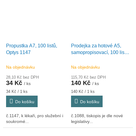
Propustka A7, 100 listů,
Prodejka za hotové A5,
Optys 1147
samopropisovací, 100 listů,
Optys 1088
Na objednávku
Na objednávku
28,10 Kč bez DPH
115,70 Kč bez DPH
34 Kč
140 Kč
/ ks
/ ks
Měrná
Měrná
34 Kč / 1 ks
140 Kč / 1 ks
cena:
cena:
Do košíku
Do košíku
č.1147, k lékaři, pro služební i
č.1088, tiskopis je dle nové
soukromé...
legislativy...