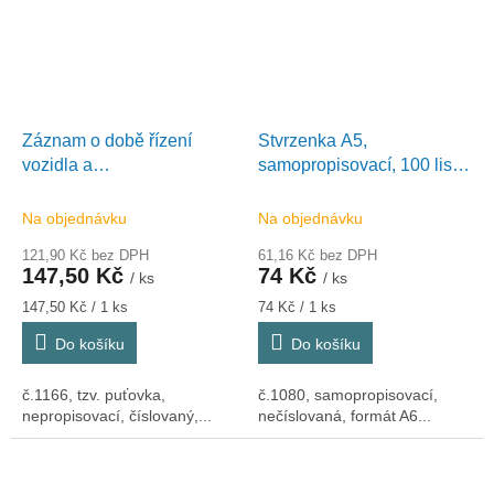
Záznam o době řízení
Stvrzenka A5,
vozidla a
samopropisovací, 100 listů,
bezpeč.přestávkách A4,
Optys 1080
číslovaný, 100 listů, Optys
Na objednávku
Na objednávku
1166
121,90 Kč bez DPH
61,16 Kč bez DPH
147,50 Kč
74 Kč
/ ks
/ ks
Měrná
Měrná
147,50 Kč / 1 ks
74 Kč / 1 ks
cena:
cena:
Do košíku
Do košíku
č.1166, tzv. puťovka,
č.1080, samopropisovací,
nepropisovací, číslovaný,...
nečíslovaná, formát A6...