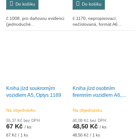
Do košíku
Do košíku
č.1008, pro daňovou evidenci
č.1170, nepropisovací,
(jednoduché...
nečíslovaná, formát A6...
Kniha jízd soukromým
Kniha jízd osobním
vozidlem A5, Optys 1169
firemním vozidlem A6,
Optys 1172
Na objednávku
Na objednávku
55,37 Kč bez DPH
40,08 Kč bez DPH
67 Kč
48,50 Kč
/ ks
/ ks
Měrná
Měrná
67 Kč / 1 ks
48,50 Kč / 1 ks