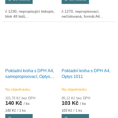
č.1230, nepropisující tiskopis,
č.1270, nepropisovací,
blok 48 listů,...
nečíslovaná, formát A4...
Pokladní kniha s DPH A4,
Pokladní kniha s DPH A4,
samopropisovací, Optys
Optys 1011
1014
Na objednávku
Na objednávku
115,70 Kč bez DPH
85,12 Kč bez DPH
140 Kč
103 Kč
/ ks
/ ks
Měrná
Měrná
140 Kč / 1 ks
103 Kč / 1 ks
cena:
cena: