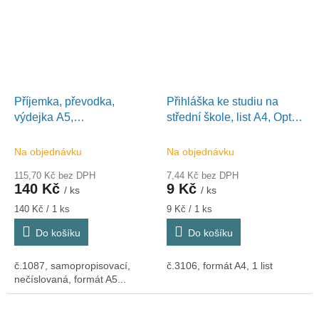
Příjemka, převodka,
Přihláška ke studiu na
výdejka A5,
střední škole, list A4, Optys
samopropisovací, 100 listů,
3106
Optys 1087
Na objednávku
Na objednávku
115,70 Kč bez DPH
7,44 Kč bez DPH
140 Kč
9 Kč
/ ks
/ ks
Měrná
Měrná
140 Kč / 1 ks
9 Kč / 1 ks
cena:
cena:
Do košíku
Do košíku
č.1087, samopropisovací,
č.3106, formát A4, 1 list
nečíslovaná, formát A5...