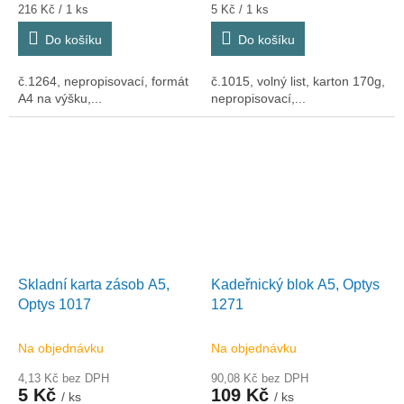
Měrná
Měrná
216 Kč / 1 ks
5 Kč / 1 ks
cena:
cena:
Do košíku
Do košíku
č.1264, nepropisovací, formát
č.1015, volný list, karton 170g,
A4 na výšku,...
nepropisovací,...
Skladní karta zásob A5,
Kadeřnický blok A5, Optys
Optys 1017
1271
Na objednávku
Na objednávku
4,13 Kč bez DPH
90,08 Kč bez DPH
5 Kč
109 Kč
/ ks
/ ks