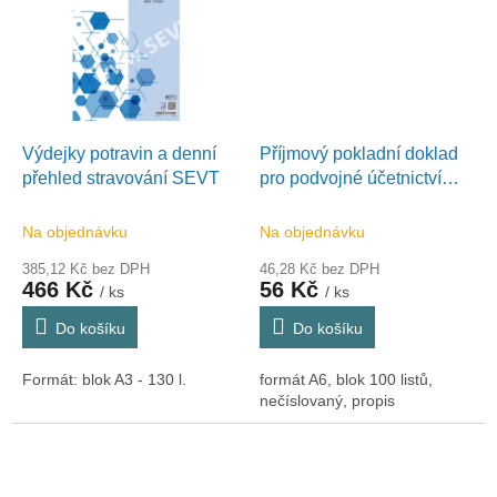
Výdejky potravin a denní
Příjmový pokladní doklad
přehled stravování SEVT
pro podvojné účetnictví
plátce A6 propis 331
Na objednávku
Na objednávku
385,12 Kč bez DPH
46,28 Kč bez DPH
466 Kč
56 Kč
/ ks
/ ks
Do košíku
Do košíku
Formát: blok A3 - 130 l.
formát A6, blok 100 listů,
nečíslovaný, propis