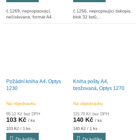
č.1269, nepropisovací,
č.1256, nepropisující tiskopis,
nečíslovaná, formát A4...
blok 32 listů,...
Požádní kniha A4, Optys
Kniha pošty A4,
1230
brožovaná, Optys 1270
Na objednávku
Na objednávku
85,12 Kč bez DPH
115,70 Kč bez DPH
103 Kč
140 Kč
/ ks
/ ks
Měrná
Měrná
103 Kč / 1 ks
140 Kč / 1 ks
cena:
cena:
Do košíku
Do košíku