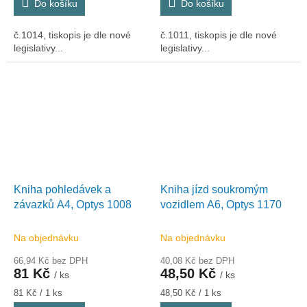
Do košíku
Do košíku
č.1014, tiskopis je dle nové
č.1011, tiskopis je dle nové
legislativy...
legislativy...
Kniha pohledávek a
Kniha jízd soukromým
závazků A4, Optys 1008
vozidlem A6, Optys 1170
Na objednávku
Na objednávku
66,94 Kč bez DPH
40,08 Kč bez DPH
81 Kč
48,50 Kč
/ ks
/ ks
Měrná
Měrná
81 Kč / 1 ks
48,50 Kč / 1 ks
cena:
cena: