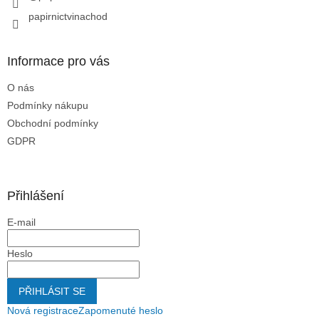
y
papirnictvinachod
v
ý
p
Informace pro vás
i
s
O nás
u
Podmínky nákupu
Obchodní podmínky
GDPR
Přihlášení
E-mail
Heslo
PŘIHLÁSIT SE
Nová registrace
Zapomenuté heslo