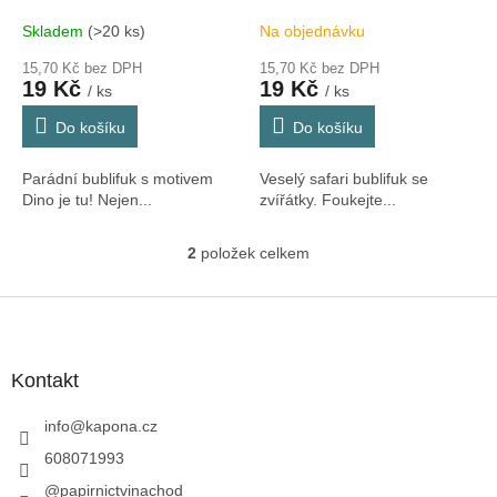
k
t
Skladem
(>20 ks)
Na objednávku
ů
15,70 Kč bez DPH
15,70 Kč bez DPH
19 Kč
19 Kč
/ ks
/ ks
Do košíku
Do košíku
Parádní bublifuk s motivem
Veselý safari bublifuk se
Dino je tu! Nejen...
zvířátky. Foukejte...
2
položek celkem
O
v
l
Z
á
á
d
p
a
a
Kontakt
c
t
í
í
info
@
kapona.cz
p
r
608071993
v
@papirnictvinachod
k