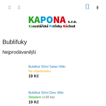
Přejít
NÁKU
na
obsah
KOŠÍK
Bublifuky
Nejprodávanější
Bublifuk 50ml Safari Wiki
Na objednávku
19 Kč
Bublifuk 50ml Dino Wiki
Skladem
(>20 ks)
19 Kč