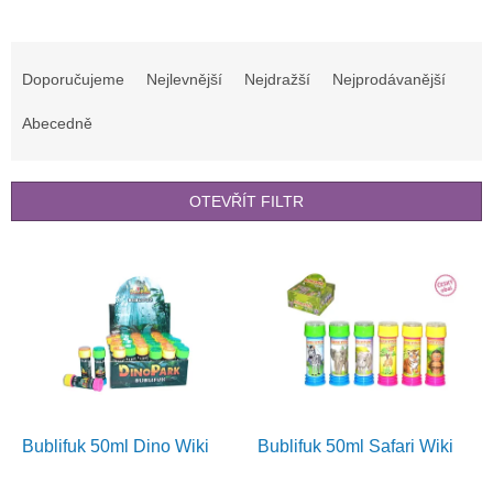
Ř
a
Doporučujeme
Nejlevnější
Nejdražší
Nejprodávanější
z
e
Abecedně
n
í
p
OTEVŘÍT FILTR
r
o
V
d
ý
u
p
k
i
t
s
ů
p
r
o
d
Bublifuk 50ml Dino Wiki
Bublifuk 50ml Safari Wiki
u