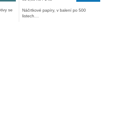
cena:
tivy se
Náčrtkové papíry, v balení po 500
listech....