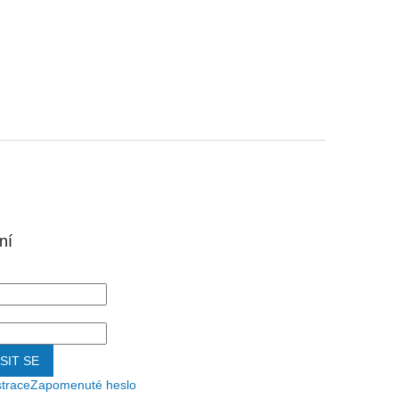
ní
SIT SE
strace
Zapomenuté heslo