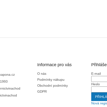
Informace pro vás
Přihláše
O nás
E-mail
kapona.cz
Podmínky nákupu
1993
Heslo
Obchodní podmínky
rnictvinachod
GDPR
ictvinachod
PŘIHLÁ
Nová regi