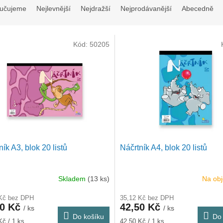
učujeme
Nejlevnější
Nejdražší
Nejprodávanější
Abecedně
Kód:
50205
ník A3, blok 20 listů
Náčrtník A4, blok 20 listů
Skladem
(13 ks)
Na ob
 Kč bez DPH
35,12 Kč bez DPH
50 Kč
42,50 Kč
/ ks
/ ks
Do košíku
Do 
Měrná
Kč / 1 ks
42,50 Kč / 1 ks