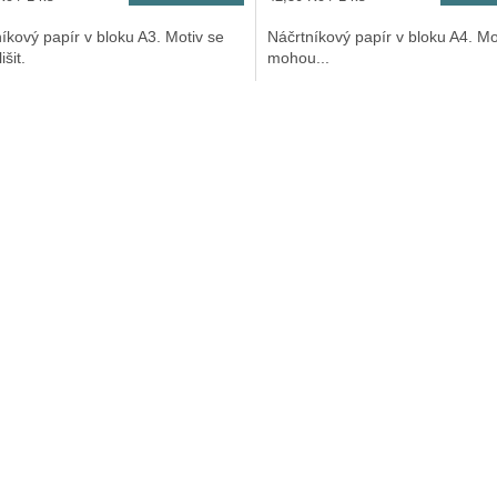
cena:
íkový papír v bloku A3. Motiv se
Náčrtníkový papír v bloku A4. Mo
išit.
mohou...
O
v
l
á
d
a
c
í
p
r
v
k
y
v
ý
p
i
s
u