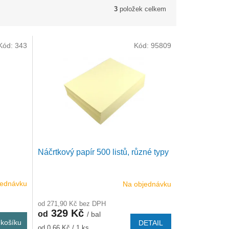
3
položek celkem
Kód:
343
Kód:
95809
Náčrtkový papír 500 listů, různé typy
jednávku
Na objednávku
od 271,90 Kč bez DPH
329 Kč
od
/ bal
košíku
DETAIL
Měrná
od 0,66 Kč / 1 ks