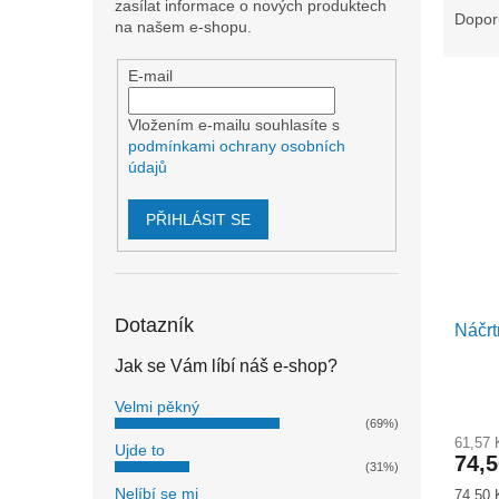
n
zasílat informace o nových produktech
a
Dopor
e
na našem e-shopu.
z
l
e
E-mail
V
n
ý
í
Vložením e-mailu souhlasíte s
p
p
podmínkami ochrany osobních
i
r
údajů
s
o
p
d
PŘIHLÁSIT SE
r
u
o
k
d
t
u
ů
Dotazník
Náčrt
k
t
Jak se Vám líbí náš e-shop?
ů
Velmi pěkný
(69%)
61,57
Ujde to
74,
(31%)
Nelíbí se mi
Měrná
74,50 