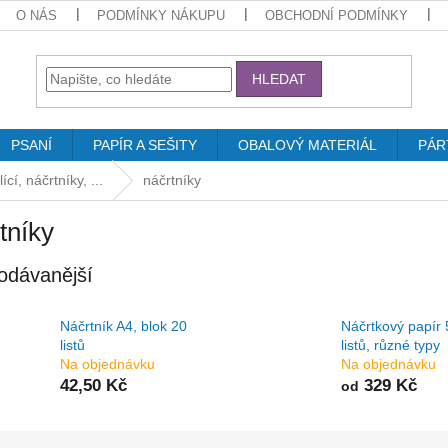
O NÁS
PODMÍNKY NÁKUPU
OBCHODNÍ PODMÍNKY
HLEDAT
PSANÍ
PAPÍR A SEŠITY
OBALOVÝ MATERIÁL
PÁR
cí, náčrtníky, ...
náčrtníky
tníky
odávanější
Náčrtník A4, blok 20
Náčrtkový papír
listů
listů, různé typy
Na objednávku
Na objednávku
42,50 Kč
329 Kč
od