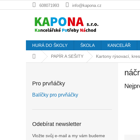
Přejít
608071993
info@kapona.cz
na
obsah
HURÁ DO ŠKOLY
ŠKOLA
KANCELÁŘ
Domů
PAPÍR A SEŠITY
Kartony rýsovací, kreslí
P
náčr
o
s
Pro prvňáčky
Nejpr
t
r
Balíčky pro prvňáčky
a
n
n
í
Odebírat newsletter
p
a
Vložte svůj e-mail a my vám budeme
Ř