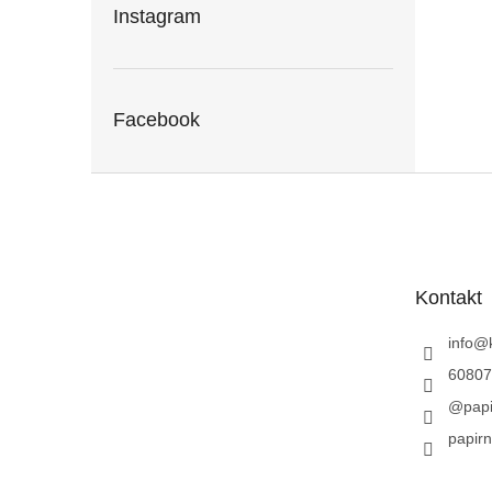
Instagram
Facebook
Z
á
p
a
t
Kontakt
í
info
@
60807
@papi
papirn