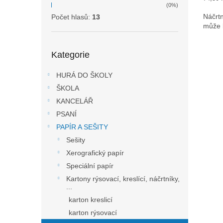
(0%)
cena:
Náčrtn
Počet hlasů:
13
může l
Přeskočit
Kategorie
kategorie
HURÁ DO ŠKOLY
ŠKOLA
KANCELÁŘ
PSANÍ
PAPÍR A SEŠITY
Sešity
Xerografický papír
Speciální papír
Kartony rýsovací, kreslící, náčrtníky,
...
karton kreslicí
karton rýsovací