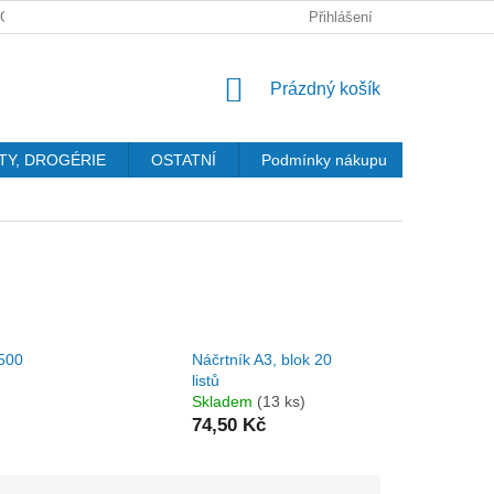
GDPR
Přihlášení
NÁKUPNÍ
Prázdný košík
KOŠÍK
TY, DROGÉRIE
OSTATNÍ
Podmínky nákupu
Kontakty
 500
Náčrtník A3, blok 20
listů
Skladem
(13 ks)
74,50 Kč