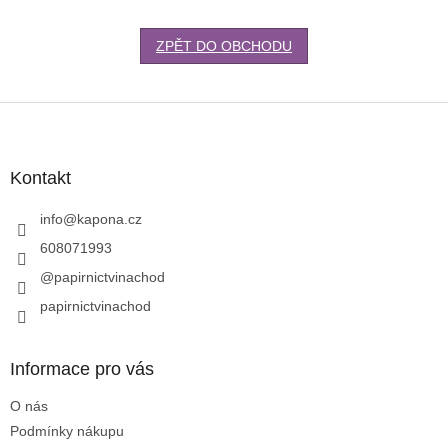
ZPĚT DO OBCHODU
Z
á
p
a
Kontakt
t
í
info
@
kapona.cz
608071993
@papirnictvinachod
papirnictvinachod
Informace pro vás
O nás
Podmínky nákupu