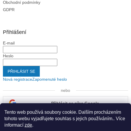
Obchodní podmínky
GDPR
Přihlášení
E-mail
Heslo
PŘIHLÁSIT SE
Nová registrace
Zapomenuté heslo
nebo
Přihlásit se přes Google
Tento web používá soubory cookie. Dalším procházením
Přihlásit se přes Seznam
tohoto webu vyjadřujete souhlas s jejich používáním.. Více
informací
zde
.