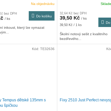
Na objednávku
Skla
32,64 Kč bez DPH
 Kč bez DPH
Do košíku
39,50 Kč
Kč
/ ks
/ ks
Do 
Měrná
39,50 Kč / 1 ks
ní inkoust, který lze vymazat
cena:
vým...
Školní notový sešit z kvalitního
bezdřevého...
Kód:
TE32636
Kó
y Tempus dětské 135mm s
Fixy 2510 Just Perfect nevy
ou špičkou