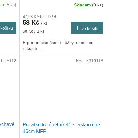
dem
(5 ks)
Skladem
(9 ks)
47,93 Kč bez DPH
58 Kč
/ ks
košíku
Do košíku
Měrná
58 Kč / 1 ks
cena:
Ergonomické školní nůžky s měkkou
rukojetí....
d:
25112
Kód:
5310118
sychavé
Pravítko trojúhelník 45 s ryskou čiré
16cm MFP