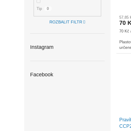
Tip
0
57,85
ROZBALIT FILTR
70 
Měrná
70 Kč 
cena:
Plast
Instagram
určené
Facebook
Praví
CCP