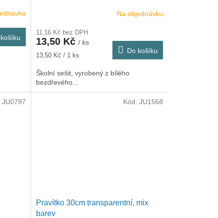
jednávku
Na objednávku
11,16 Kč bez DPH
košíku
13,50 Kč
/ ks
Do košíku
Měrná
13,50 Kč / 1 ks
cena:
Školní sešit, vyrobený z bílého
bezdřevého...
:
JU0797
Kód:
JU1568
Pravítko 30cm transparentní, mix
barev