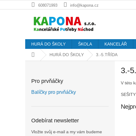
Přejít
608071993
info@kapona.cz
na
obsah
HURÁ DO ŠKOLY
ŠKOLA
KANCELÁŘ
Domů
HURÁ DO ŠKOLY
3.-5.TŘÍDA
P
3.-
o
s
Pro prvňáčky
V této 
t
r
Balíčky pro prvňáčky
SEŠIT
a
n
Nejpr
n
í
Odebírat newsletter
p
a
Vložte svůj e-mail a my vám budeme