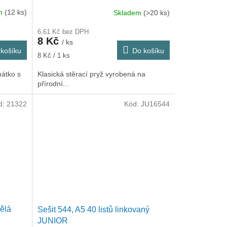
em
(12 ks)
Skladem
(>20 ks)
6,61 Kč bez DPH
8 Kč
/ ks
košíku
Do košíku
Měrná
8 Kč / 1 ks
cena:
hátko s
Klasická stěrací pryž vyrobená na
přírodní...
d:
21322
Kód:
JU16544
ělá
Sešit 544, A5 40 listů linkovaný
JUNIOR