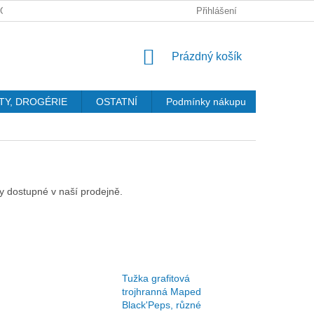
GDPR
Přihlášení
NÁKUPNÍ
Prázdný košík
KOŠÍK
TY, DROGÉRIE
OSTATNÍ
Podmínky nákupu
Kontakty
ly dostupné v naší prodejně.
Tužka grafitová
trojhranná Maped
Black'Peps, různé