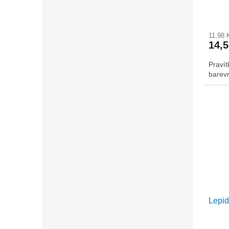
11,98
14,
Pravít
barevn
Lepid