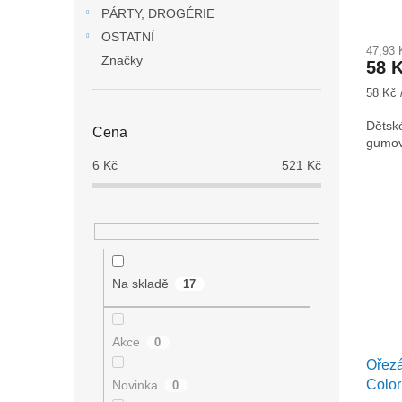
PÁRTY, DROGÉRIE
OSTATNÍ
47,93
Značky
58 
Měrná
58 Kč 
cena:
Dětsk
Cena
gumov
6
Kč
521
Kč
Na skladě
17
Akce
0
Ořezá
Colo
Novinka
0