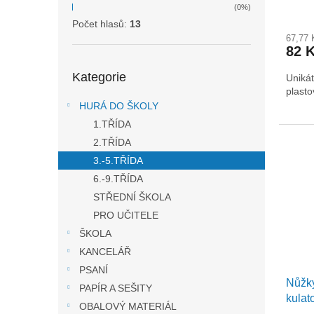
ů
(0%)
Počet hlasů:
13
67,77
82 
Přeskočit
Kategorie
kategorie
Unikát
plasto
HURÁ DO ŠKOLY
1.TŘÍDA
2.TŘÍDA
3.-5.TŘÍDA
6.-9.TŘÍDA
STŘEDNÍ ŠKOLA
PRO UČITELE
ŠKOLA
KANCELÁŘ
PSANÍ
Nůžk
PAPÍR A SEŠITY
kulat
OBALOVÝ MATERIÁL