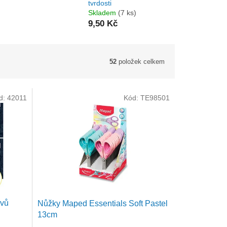
m
tvrdosti
Skladem
(7 ks)
9,50 Kč
52
položek celkem
d:
42011
Kód:
TE98501
ivů
Nůžky Maped Essentials Soft Pastel
13cm