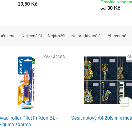
Obvykle sklade
13,50 Kč
30 Kč
od
učujeme
Nejlevnější
Nejdražší
Nejprodávanější
Abecedně
Kód:
42683
Kó
ací roller Pilot FriXion BL-
Sešit notový A4 20ls mix mot
+ guma zdarma