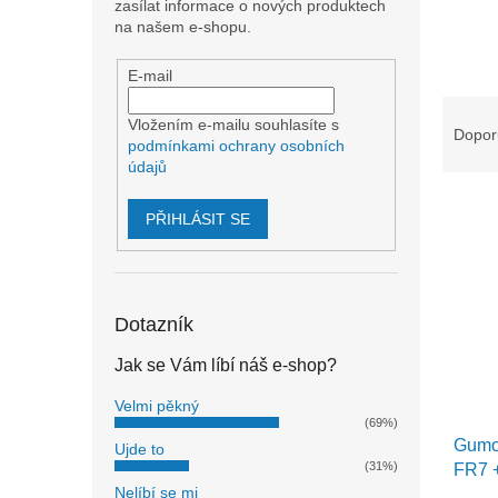
n
zasílat informace o nových produktech
e
na našem e-shopu.
l
E-mail
Ř
Vložením e-mailu souhlasíte s
a
Dopor
podmínkami ochrany osobních
z
údajů
e
V
n
PŘIHLÁSIT SE
ý
í
p
p
i
r
s
o
Dotazník
p
d
r
u
Jak se Vám líbí náš e-shop?
o
k
d
t
Velmi pěkný
u
ů
(69%)
Gumov
k
Ujde to
(31%)
FR7 
t
Nelíbí se mi