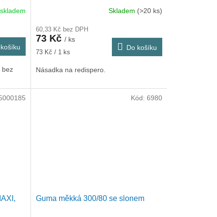
 skladem
Skladem
(>20 ks)
60,33 Kč bez DPH
73 Kč
/ ks
košíku
Do košíku
Měrná
73 Kč / 1 ks
cena:
 bez
Násadka na redispero.
5000185
Kód:
6980
MAXI,
Guma měkká 300/80 se slonem