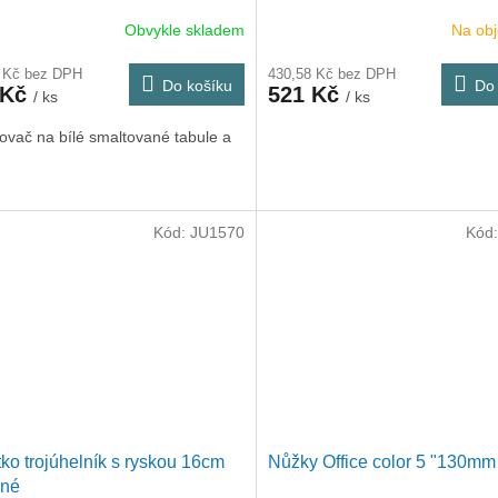
Obvykle skladem
Na ob
0 Kč bez DPH
430,58 Kč bez DPH
Do košíku
Do 
 Kč
521 Kč
/ ks
/ ks
ovač na bílé smaltované tabule a
Kód:
JU1570
Kód
tko trojúhelník s ryskou 16cm
Nůžky Office color 5 "130mm
vné