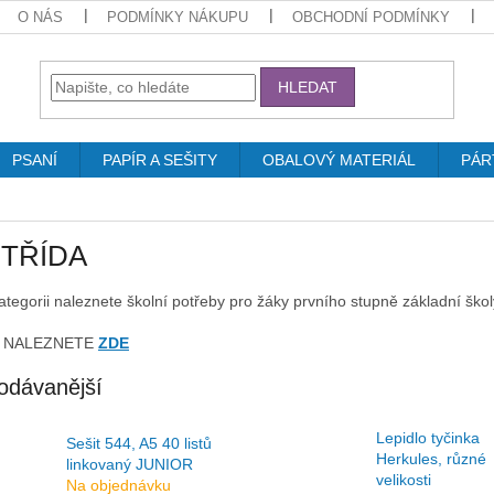
O NÁS
PODMÍNKY NÁKUPU
OBCHODNÍ PODMÍNKY
HLEDAT
PSANÍ
PAPÍR A SEŠITY
OBALOVÝ MATERIÁL
PÁR
5.TŘÍDA
kategorii naleznete školní potřeby pro žáky prvního stupně základní ško
Y NALEZNETE
ZDE
odávanější
Lepidlo tyčinka
Sešit 544, A5 40 listů
Herkules, různé
linkovaný JUNIOR
velikosti
Na objednávku