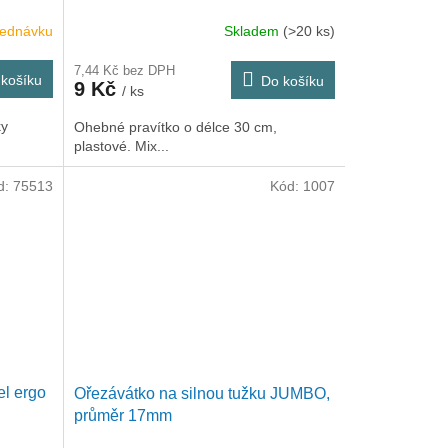
jednávku
Skladem
(>20 ks)
7,44 Kč bez DPH
košíku
Do košíku
9 Kč
/ ks
ky
Ohebné pravítko o délce 30 cm,
plastové. Mix...
d:
75513
Kód:
1007
el ergo
Ořezávátko na silnou tužku JUMBO,
průměr 17mm