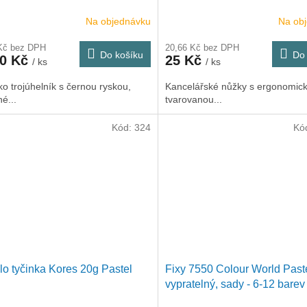
Na objednávku
Na ob
 Kč bez DPH
20,66 Kč bez DPH
Do košíku
Do 
50 Kč
25 Kč
/ ks
/ ks
ko trojúhelník s černou ryskou,
Kancelářské nůžky s ergonomic
é...
tvarovanou...
Kód:
324
Kó
lo tyčinka Kores 20g Pastel
Fixy 7550 Colour World Past
vypratelný, sady - 6-12 barev