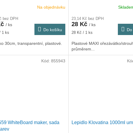
Na objednávku
Sklad
Kč bez DPH
23,14 Kč bez DPH
Kč
28 Kč
/ ks
/ ks
Do košíku
Do 
Měrná
/ 1 ks
28 Kč / 1 ks
cena:
ko 30cm, transparentní, plastové.
Plastové MAXI ořezávátko/strou
průměrem...
Kód:
855943
Kó
559 WhiteBoard maker, sada
Lepidlo Klovatina 1000ml um
arev