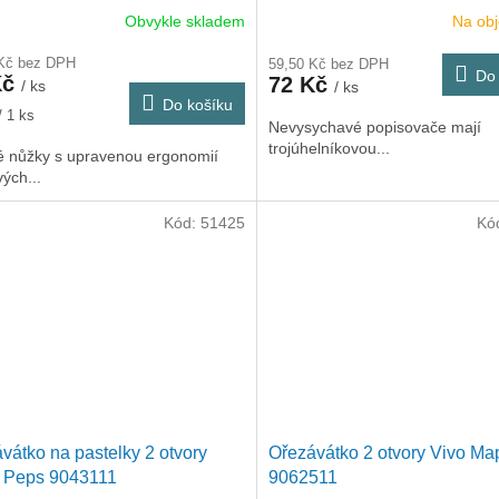
Obvykle skladem
Na ob
 Kč bez DPH
59,50 Kč bez DPH
Do 
Kč
72 Kč
/ ks
/ ks
Do košíku
/ 1 ks
Nevysychavé popisovače mají
trojúhelníkovou...
é nůžky s upravenou ergonomií
ých...
Kód:
51425
Kó
vátko na pastelky 2 otvory
Ořezávátko 2 otvory Vivo Ma
r Peps 9043111
9062511