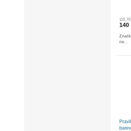
115,7
140
Značk
na...
Praví
bare