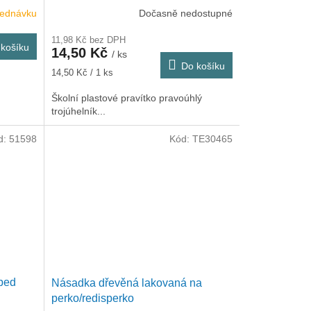
jednávku
Dočasně nedostupné
11,98 Kč bez DPH
košíku
14,50 Kč
/ ks
Do košíku
Měrná
14,50 Kč / 1 ks
cena:
Školní plastové pravítko pravoúhlý
trojúhelník...
d:
51598
Kód:
TE30465
ped
Násadka dřevěná lakovaná na
perko/redisperko