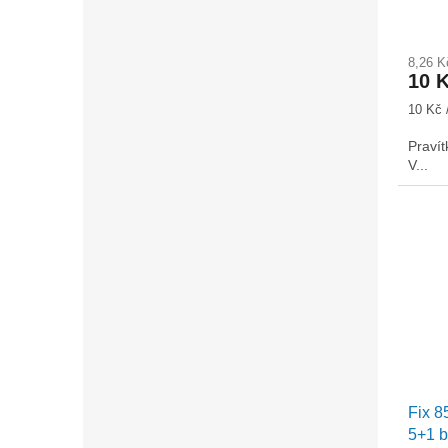
8,26 
10 
Měrná
10 Kč 
cena:
Pravít
V...
Fix 8
5+1 b