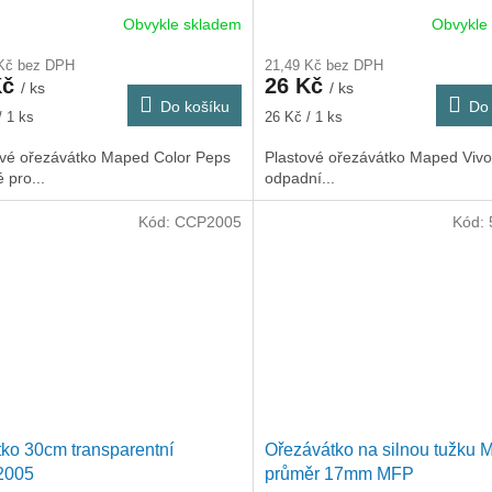
Obvykle skladem
Obvykle
 Kč bez DPH
21,49 Kč bez DPH
Kč
26 Kč
/ ks
/ ks
Do košíku
Do 
Měrná
/ 1 ks
26 Kč / 1 ks
cena:
ové ořezávátko Maped Color Peps
Plastové ořezávátko Maped Vivo
 pro...
odpadní...
Kód:
CCP2005
Kód:
tko 30cm transparentní
Ořezávátko na silnou tužku 
2005
průměr 17mm MFP