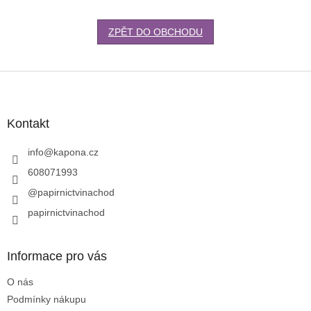
ZPĚT DO OBCHODU
Z
á
p
a
Kontakt
t
í
info
@
kapona.cz
608071993
@papirnictvinachod
papirnictvinachod
Informace pro vás
O nás
Podmínky nákupu