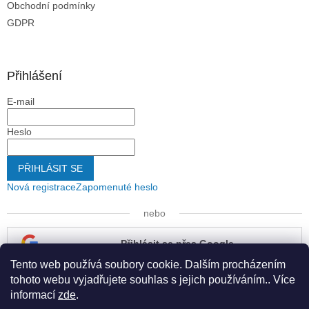
Obchodní podmínky
GDPR
Přihlášení
E-mail
Heslo
PŘIHLÁSIT SE
Nová registrace
Zapomenuté heslo
nebo
Přihlásit se přes Google
Tento web používá soubory cookie. Dalším procházením
Přihlásit se přes Seznam
tohoto webu vyjadřujete souhlas s jejich používáním.. Více
informací
zde
.