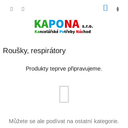
Přejít
NÁKU
na
obsah
KOŠÍK
Roušky, respirátory
Produkty teprve připravujeme.
Můžete se ale podívat na ostatní kategorie.