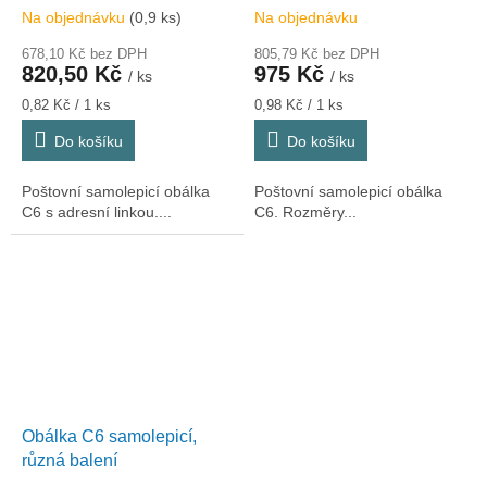
Na objednávku
(0,9 ks)
Na objednávku
678,10 Kč bez DPH
805,79 Kč bez DPH
820,50 Kč
975 Kč
/ ks
/ ks
Měrná
Měrná
0,82 Kč / 1 ks
0,98 Kč / 1 ks
cena:
cena:
Do košíku
Do košíku
Poštovní samolepicí obálka
Poštovní samolepicí obálka
C6 s adresní linkou....
C6. Rozměry...
Obálka C6 samolepicí,
různá balení