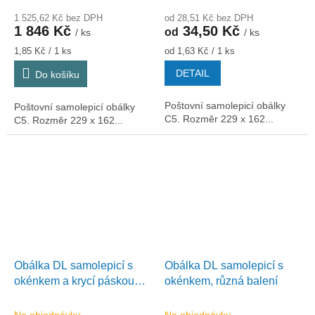
1 525,62 Kč bez DPH
od 28,51 Kč bez DPH
1 846 Kč
34,50 Kč
od
/ ks
/ ks
Měrná
Měrná
1,85 Kč / 1 ks
od 1,63 Kč / 1 ks
cena:
cena:
DETAIL
Do košíku
Poštovní samolepicí obálky
Poštovní samolepicí obálky
C5. Rozměr 229 x 162...
C5. Rozměr 229 x 162...
Obálka DL samolepicí s
Obálka DL samolepicí s
okénkem a krycí páskou
okénkem, různá balení
1000ks
Na objednávku
Na objednávku