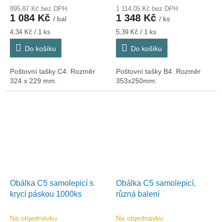
895,87 Kč bez DPH
1 114,05 Kč bez DPH
1 084 Kč
1 348 Kč
/ bal
/ ks
Měrná
Měrná
4,34 Kč / 1 ks
5,39 Kč / 1 ks
cena:
cena:
Do košíku
Do košíku
Poštovní tašky C4. Rozměr
Poštovní tašky B4. Rozměr
324 x 229 mm.
353x250mm.
Obálka C5 samolepicí s
Obálka C5 samolepicí,
krycí páskou 1000ks
různá balení
Na objednávku
Na objednávku