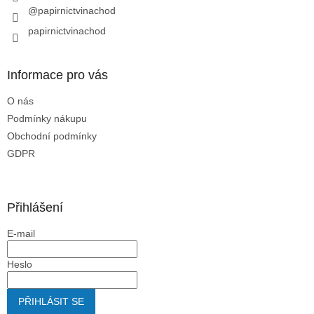
@papirnictvinachod
k
y
papirnictvinachod
v
ý
p
Informace pro vás
i
s
O nás
u
Podmínky nákupu
Obchodní podmínky
GDPR
Přihlášení
E-mail
Heslo
PŘIHLÁSIT SE