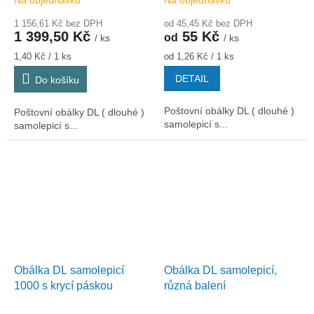
1 156,61 Kč bez DPH
od 45,45 Kč bez DPH
1 399,50 Kč
55 Kč
od
/ ks
/ ks
Měrná
Měrná
1,40 Kč / 1 ks
od 1,26 Kč / 1 ks
cena:
cena:
DETAIL
Do košíku
Poštovní obálky DL ( dlouhé )
Poštovní obálky DL ( dlouhé )
samolepicí s...
samolepicí s...
Obálka DL samolepicí
Obálka DL samolepicí,
1000 s krycí páskou
různá balení