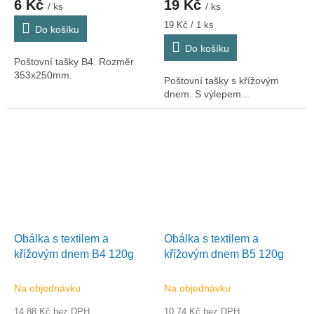
6 Kč
19 Kč
/ ks
/ ks
Měrná
19 Kč / 1 ks
Do košíku
cena:
Do košíku
Poštovní tašky B4. Rozměr
353x250mm.
Poštovní tašky s křížovým
dnem. S výlepem...
Obálka s textilem a
Obálka s textilem a
křížovým dnem B4 120g
křížovým dnem B5 120g
Na objednávku
Na objednávku
14,88 Kč bez DPH
10,74 Kč bez DPH