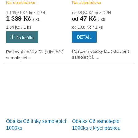
Na objednávku
Na objednávku
1 106,61 Kč bez DPH
od 38,84 Kč bez DPH
1 339 Kč
47 Kč
od
/ ks
/ ks
Měrná
Měrná
1,34 Kč / 1 ks
od 1,08 Kč / 1 ks
cena:
cena:
DETAIL
Do košíku
Poštovní obálky DL ( dlouhé )
Poštovní obálky DL ( dlouhé )
samolepicí....
samolepicí....
Obálka C6 linky samolepicí
Obálka C6 samolepicí
1000ks
1000ks s krycí páskou