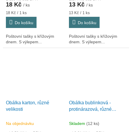
18 Kč
13 Kč
/ ks
/ ks
Měrná
Měrná
18 Kč / 1 ks
13 Kč / 1 ks
cena:
cena:
Do košíku
Do košíku
Poštovní tašky s křížovým
Poštovní tašky s křížovým
dnem. S výlepem...
dnem. S výlepem...
Obálka karton, různé
Obálka bublinková -
velikosti
protinárazová, různé
velikosti
Na objednávku
Skladem
(12 ks)