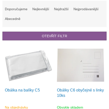
Ř
a
Doporučujeme
Nejlevnější
Nejdražší
Nejprodávanější
z
e
Abecedně
n
í
p
OTEVŘÍT FILTR
r
o
V
d
ý
u
p
k
i
t
s
ů
p
r
o
d
Obálka na balíky C5
Obálky C6 obyčejné s linky
u
10ks
k
t
Na objednávku
Obvykle skladem