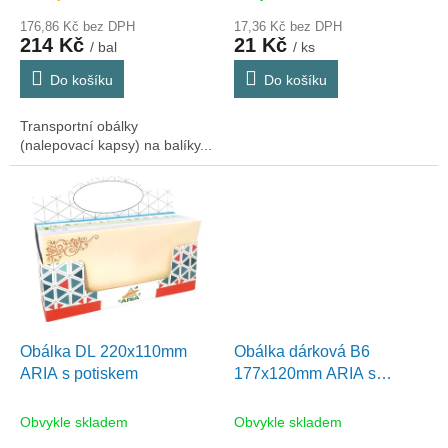
ů
176,86 Kč bez DPH
17,36 Kč bez DPH
214 Kč
21 Kč
/ bal
/ ks
Do košíku
Do košíku
Transportní obálky
(nalepovací kapsy) na balíky...
Obálka DL 220x110mm
Obálka dárková B6
ARIA s potiskem
177x120mm ARIA s
potiskem
Obvykle skladem
Obvykle skladem