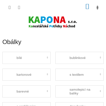
Přejít
NÁKU
na
obsah
KOŠÍK
Obálky
bílé
bublinkové
kartonové
s textilem
samolepicí na
barevné
balíky