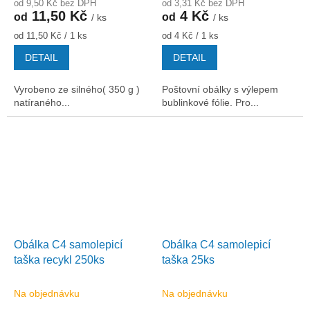
od 9,50 Kč bez DPH
od 3,31 Kč bez DPH
11,50 Kč
4 Kč
od
od
/ ks
/ ks
Měrná
Měrná
od 11,50 Kč / 1 ks
od 4 Kč / 1 ks
cena:
cena:
DETAIL
DETAIL
Vyrobeno ze silného( 350 g )
Poštovní obálky s výlepem
natíraného...
bublinkové fólie. Pro...
Obálka C4 samolepicí
Obálka C4 samolepicí
taška recykl 250ks
taška 25ks
Na objednávku
Na objednávku