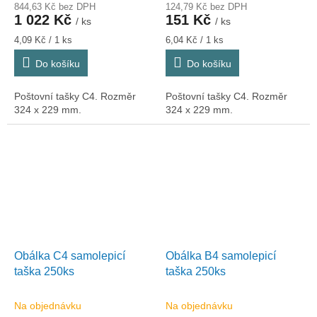
844,63 Kč bez DPH
124,79 Kč bez DPH
1 022 Kč
151 Kč
/ ks
/ ks
Měrná
Měrná
4,09 Kč / 1 ks
6,04 Kč / 1 ks
cena:
cena:
Do košíku
Do košíku
Poštovní tašky C4. Rozměr
Poštovní tašky C4. Rozměr
324 x 229 mm.
324 x 229 mm.
Obálka C4 samolepicí
Obálka B4 samolepicí
taška 250ks
taška 250ks
Na objednávku
Na objednávku