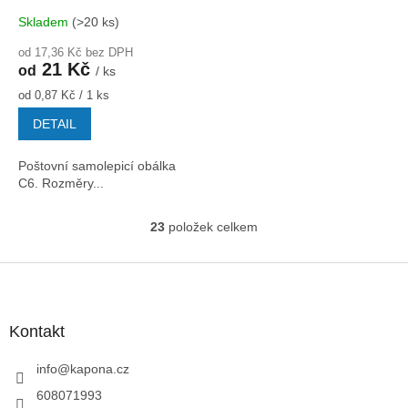
Skladem
(>20 ks)
od 17,36 Kč bez DPH
21 Kč
od
/ ks
Měrná
od 0,87 Kč / 1 ks
cena:
DETAIL
Poštovní samolepicí obálka
C6. Rozměry...
23
položek celkem
O
v
l
Z
á
á
d
p
a
a
Kontakt
c
t
í
í
info
@
kapona.cz
p
r
608071993
v