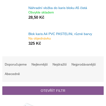
Náhradní vložka do karis bloku A5 čistá
Obvykle skladem
28,50 Kč
Blok karis A4 PVC PASTELINi, různé barvy
Na objednávku
325 Kč
Ř
a
Doporučujeme
Nejlevnější
Nejdražší
Nejprodávanější
z
e
Abecedně
n
í
p
OTEVŘÍT FILTR
r
o
V
d