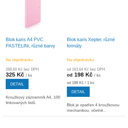
Blok karis A4 PVC
Blok karis Xepter, různé
PASTELINi, různé barvy
formáty
Na objednávku
Na objednávku
268,60 Kč bez DPH
od 163,64 Kč bez DPH
325 Kč
198 Kč
od
/ ks
/ ks
Měrná
od 198 Kč / 1 ks
DETAIL
cena:
DETAIL
Kroužkový záznamník A4, 100
linkovaných listů.
Blok je opatřen 4 kroužkovou
mechanikou, včetně...