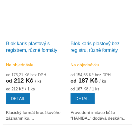
Blok karis plastový s
Blok karis plastový bez
registrem, různé formáty
registru, různé formáty
Na objednávku
Na objednávku
od 175,21 Kč bez DPH
od 154,55 Kč bez DPH
212 Kč
187 Kč
od
od
/ ks
/ ks
Měrná
Měrná
od 212 Kč / 1 ks
od 187 Kč / 1 ks
cena:
cena:
DETAIL
DETAIL
Klasický formát kroužkového
Provedení imitace kůže
záznamníku....
“HANIBAL“ dodává deskám...