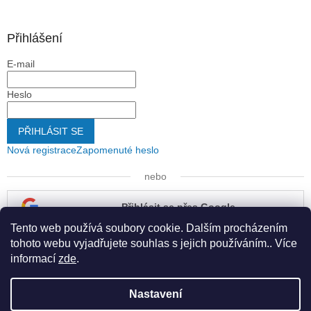
Přihlášení
E-mail
Heslo
PŘIHLÁSIT SE
Nová registrace
Zapomenuté heslo
nebo
Přihlásit se přes Google
Tento web používá soubory cookie. Dalším procházením
Přihlásit se přes Seznam
tohoto webu vyjadřujete souhlas s jejich používáním.. Více
informací
zde
.
Nastavení
Vytvořil Shoptet