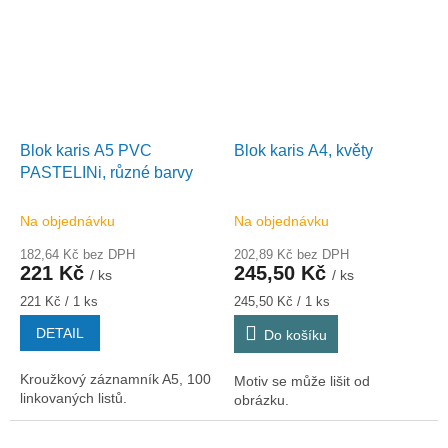
Blok karis A5 PVC
Blok karis A4, květy
PASTELINi, různé barvy
Na objednávku
Na objednávku
182,64 Kč bez DPH
202,89 Kč bez DPH
221 Kč
245,50 Kč
/ ks
/ ks
Měrná
Měrná
221 Kč / 1 ks
245,50 Kč / 1 ks
cena:
cena:
DETAIL
Do košíku
Kroužkový záznamník A5, 100
Motiv se může lišit od
linkovaných listů.
obrázku.