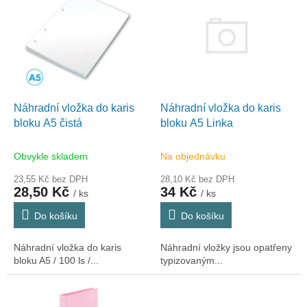
ý
u
p
k
i
t
s
ů
p
r
o
d
Náhradní vložka do karis
Náhradní vložka do karis
u
bloku A5 Linka
bloku A5 čistá
k
t
Na objednávku
Obvykle skladem
ů
28,10 Kč bez DPH
23,55 Kč bez DPH
34 Kč
28,50 Kč
/ ks
/ ks
Do košíku
Do košíku
Náhradní vložky jsou opatřeny
Náhradní vložka do karis
typizovaným...
bloku A5 / 100 ls /...