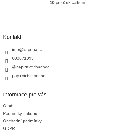
10
položek celkem
O
v
l
Z
á
á
d
p
a
a
Kontakt
c
t
í
í
info
@
kapona.cz
p
r
608071993
v
@papirnictvinachod
k
y
papirnictvinachod
v
ý
p
Informace pro vás
i
s
O nás
u
Podmínky nákupu
Obchodní podmínky
GDPR