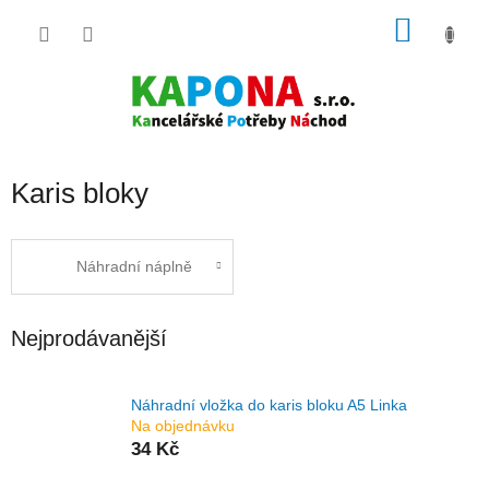
Přejít
NÁKU
na
obsah
KOŠÍK
Karis bloky
Náhradní náplně
Nejprodávanější
Náhradní vložka do karis bloku A5 Linka
Na objednávku
34 Kč