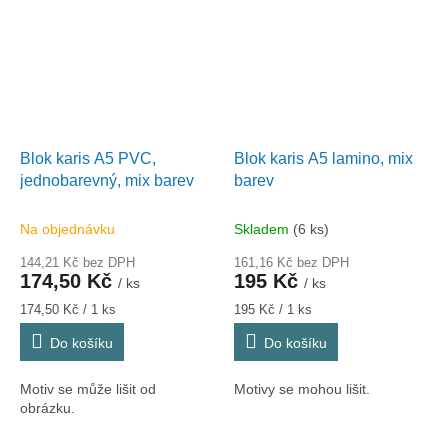
Blok karis A5 PVC,
Blok karis A5 lamino, mix
jednobarevný, mix barev
barev
Na objednávku
Skladem
(6 ks)
144,21 Kč bez DPH
161,16 Kč bez DPH
174,50 Kč
195 Kč
/ ks
/ ks
Měrná
Měrná
174,50 Kč / 1 ks
195 Kč / 1 ks
cena:
cena:
Do košíku
Do košíku
Motiv se může lišit od
Motivy se mohou lišit.
obrázku.