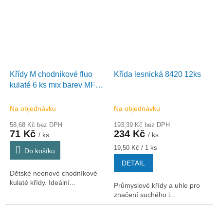
Křídy M chodníkové fluo
Křída lesnická 8420 12ks
kulaté 6 ks mix barev MFP
- krabička
Na objednávku
Na objednávku
58,68 Kč bez DPH
193,39 Kč bez DPH
71 Kč
234 Kč
/ ks
/ ks
Měrná
19,50 Kč / 1 ks
Do košíku
cena:
DETAIL
Dětské neonové chodníkové
kulaté křídy. Ideální...
Průmyslové křídy a uhle pro
značení suchého i...