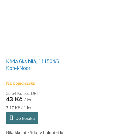
Křída 6ks bílá, 111504/6
Koh-I-Noor
Na objednávku
35,54 Kč bez DPH
43 Kč
/ ks
Měrná
7,17 Kč / 1 ks
cena:
Do košíku
Bílá školní křída, v balení 6 ks.