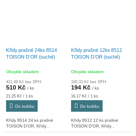
Křídy prašné 24ks 8514
Křídy prašné 12ks 8512
TOISON D'OR (suché)
TOISON D'OR (suché)
Obvykle skladem
Obvykle skladem
421,49 Kč bez DPH
160,33 Kč bez DPH
510 Kč
194 Kč
/ ks
/ ks
Měrná
Měrná
21,25 Kč / 1 ks
16,17 Kč / 1 ks
cena:
cena:
Do košíku
Do košíku
Křídy 8514 24 ks prašné
Křídy 8512 12 ks prašné
TOISON D'OR, Křídy...
TOISON D'OR, Křídy...