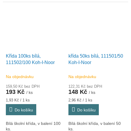
Křída 100ks bílá,
křída 50ks bílá, 111501/50
111502/100 Koh-I-Noor
Koh-I-Noor
Na objednávku
Na objednávku
159,50 Kč bez DPH
122,31 Kč bez DPH
193 Kč
148 Kč
/ ks
/ ks
Měrná
Měrná
1,93 Kč / 1 ks
2,96 Kč / 1 ks
cena:
cena:
Do košíku
Do košíku
Bílá školní křída, v balení 100
Bílá školní křída, v balení 50
ks.
ks.