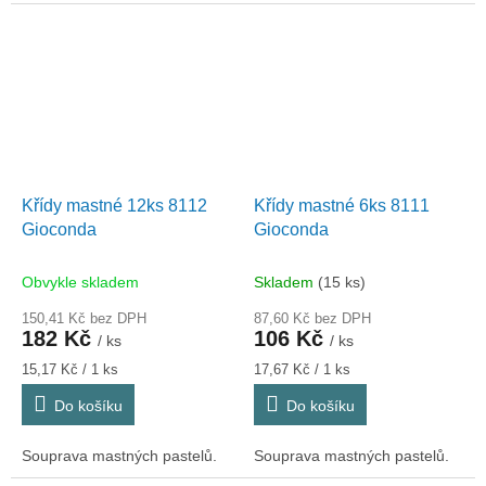
Křídy mastné 12ks 8112
Křídy mastné 6ks 8111
Gioconda
Gioconda
Obvykle skladem
Skladem
(15 ks)
150,41 Kč bez DPH
87,60 Kč bez DPH
182 Kč
106 Kč
/ ks
/ ks
Měrná
Měrná
15,17 Kč / 1 ks
17,67 Kč / 1 ks
cena:
cena:
Do košíku
Do košíku
Souprava mastných pastelů.
Souprava mastných pastelů.