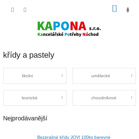
Přejít
NÁKU
na
obsah
KOŠÍK
křídy a pastely
školní
umělecké
lesnické
choodníkové
Nejprodávanější
Bezprašné křídy JOVI 100ks barevné