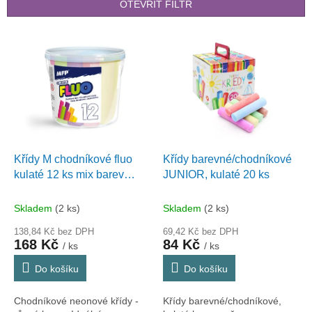
p
OTEVŘÍT FILTR
r
o
V
d
ý
u
p
k
i
t
s
ů
p
r
o
d
Křídy M chodníkové fluo
Křídy barevné/chodníkové
u
kulaté 12 ks mix barev
JUNIOR, kulaté 20 ks
k
MFP - kyblík
t
Skladem
(2 ks)
Skladem
(2 ks)
ů
138,84 Kč bez DPH
69,42 Kč bez DPH
168 Kč
84 Kč
/ ks
/ ks
Do košíku
Do košíku
Chodníkové neonové křídy -
Křídy barevné/chodníkové,