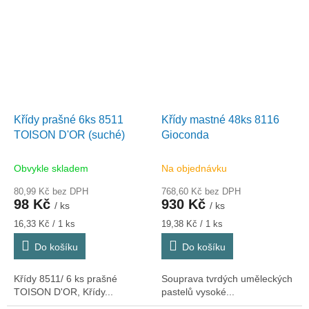
Křídy prašné 6ks 8511
Křídy mastné 48ks 8116
TOISON D'OR (suché)
Gioconda
Obvykle skladem
Na objednávku
80,99 Kč bez DPH
768,60 Kč bez DPH
98 Kč
930 Kč
/ ks
/ ks
Měrná
Měrná
16,33 Kč / 1 ks
19,38 Kč / 1 ks
cena:
cena:
Do košíku
Do košíku
Křídy 8511/ 6 ks prašné
Souprava tvrdých uměleckých
TOISON D'OR, Křídy...
pastelů vysoké...