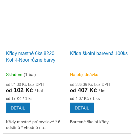
Křídy mastné 6ks 8220,
Křída školní barevná 100ks
Koh-I-Noor různé barvy
Skladem
(1 bal)
Na objednávku
od 84,30 Kč bez DPH
od 336,36 Kč bez DPH
102 Kč
407 Kč
od
od
/ bal
/ ks
Měrná
Měrná
od 17 Kč / 1 ks
od 4,07 Kč / 1 ks
cena:
cena:
DETAIL
DETAIL
Křídy mastné průmyslové * 6
Barevné školní křídy.
odstínů * vhodné na...