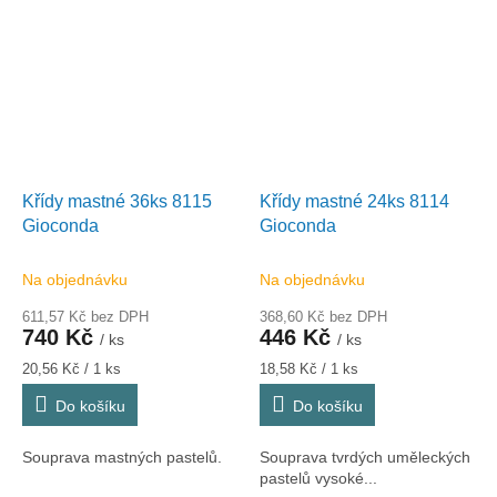
Křídy mastné 36ks 8115
Křídy mastné 24ks 8114
Gioconda
Gioconda
Na objednávku
Na objednávku
611,57 Kč bez DPH
368,60 Kč bez DPH
740 Kč
446 Kč
/ ks
/ ks
Měrná
Měrná
20,56 Kč / 1 ks
18,58 Kč / 1 ks
cena:
cena:
Do košíku
Do košíku
Souprava mastných pastelů.
Souprava tvrdých uměleckých
pastelů vysoké...