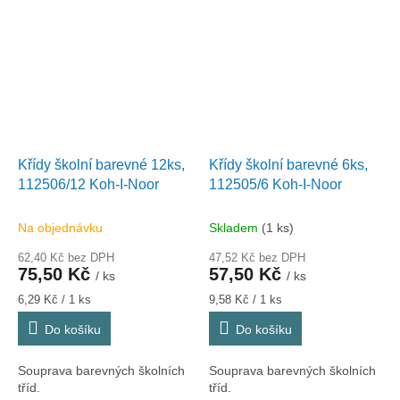
Křídy školní barevné 12ks,
Křídy školní barevné 6ks,
112506/12 Koh-I-Noor
112505/6 Koh-I-Noor
Na objednávku
Skladem
(1 ks)
62,40 Kč bez DPH
47,52 Kč bez DPH
75,50 Kč
57,50 Kč
/ ks
/ ks
Měrná
Měrná
6,29 Kč / 1 ks
9,58 Kč / 1 ks
cena:
cena:
Do košíku
Do košíku
Souprava barevných školních
Souprava barevných školních
tříd.
tříd.