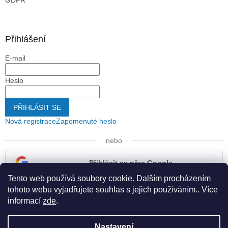
GDPR
Přihlášení
E-mail
Heslo
PŘIHLÁSIT SE
Nová registrace
Zapomenuté heslo
nebo
Přihlásit se přes Google
Tento web používá soubory cookie. Dalším procházením
Přihlásit se přes Seznam
tohoto webu vyjadřujete souhlas s jejich používáním.. Více
informací
zde
.
Nastavení