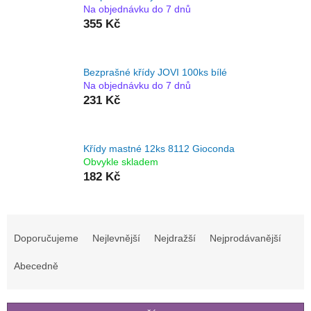
Na objednávku do 7 dnů
355 Kč
Bezprašné křídy JOVI 100ks bílé
Na objednávku do 7 dnů
231 Kč
Křídy mastné 12ks 8112 Gioconda
Obvykle skladem
182 Kč
Ř
a
Doporučujeme
Nejlevnější
Nejdražší
Nejprodávanější
z
e
Abecedně
n
í