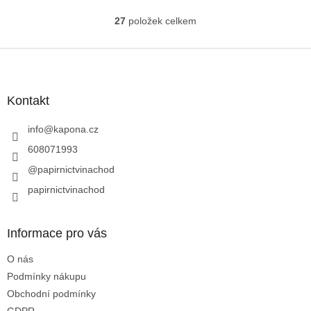
27
položek celkem
O
v
l
Z
á
á
d
p
a
a
Kontakt
c
t
í
í
info
@
kapona.cz
p
r
608071993
v
@papirnictvinachod
k
y
papirnictvinachod
v
ý
p
Informace pro vás
i
s
O nás
u
Podmínky nákupu
Obchodní podmínky