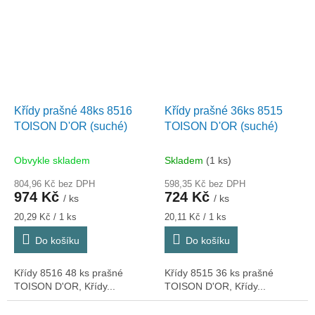
Křídy prašné 48ks 8516
Křídy prašné 36ks 8515
TOISON D'OR (suché)
TOISON D'OR (suché)
Obvykle skladem
Skladem
(1 ks)
804,96 Kč bez DPH
598,35 Kč bez DPH
974 Kč
724 Kč
/ ks
/ ks
Měrná
Měrná
20,29 Kč / 1 ks
20,11 Kč / 1 ks
cena:
cena:
Do košíku
Do košíku
Křídy 8516 48 ks prašné
Křídy 8515 36 ks prašné
TOISON D'OR, Křídy...
TOISON D'OR, Křídy...