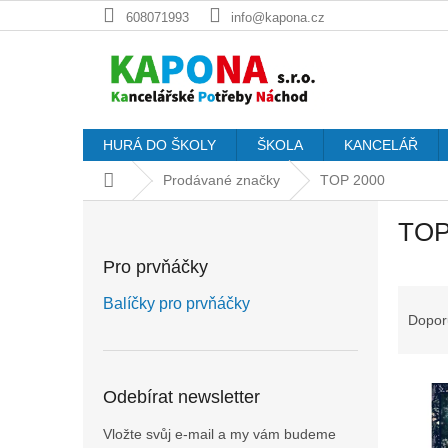
Přejít
608071993
info@kapona.cz
na
obsah
HURÁ DO ŠKOLY
ŠKOLA
KANCELÁŘ
Domů
Prodávané značky
TOP 2000
P
TOP
o
s
Pro prvňáčky
t
Ř
r
Balíčky pro prvňáčky
a
a
Dopor
z
n
e
n
V
n
í
Odebírat newsletter
ý
í
p
p
p
a
Vložte svůj e-mail a my vám budeme