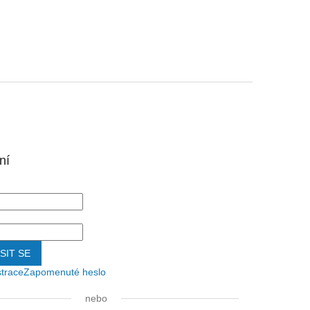
ní
SIT SE
strace
Zapomenuté heslo
nebo