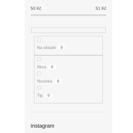
50
Kč
51
Kč
Na skladě
0
Akce
0
Novinka
0
Tip
0
Instagram