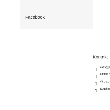
Facebook
Z
á
p
a
t
Kontakt
í
info
@
60807
@papi
papirn