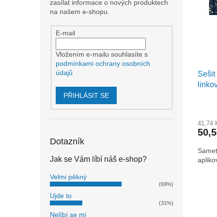
i
r
n
zasílat informace o nových produktech
s
o
e
na našem e-shopu.
p
d
l
r
u
E-mail
o
k
d
t
Vložením e-mailu souhlasíte s
u
podmínkami ochrany osobních
ů
údajů
Sešit
k
linko
t
ů
PŘIHLÁSIT SE
41,74
50,
Dotazník
Sameto
Jak se Vám líbí náš e-shop?
apliko
Velmi pěkný
(69%)
Ujde to
(31%)
Nelíbí se mi