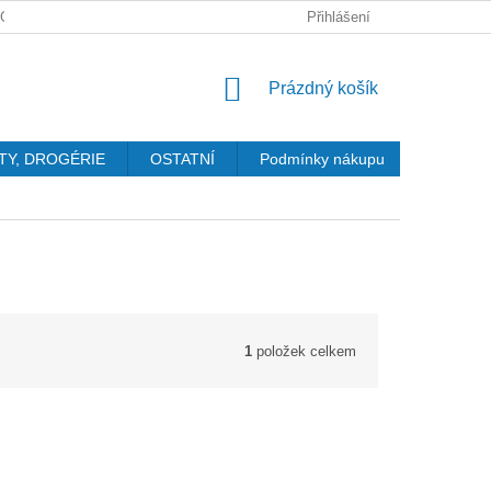
GDPR
Přihlášení
NÁKUPNÍ
Prázdný košík
KOŠÍK
TY, DROGÉRIE
OSTATNÍ
Podmínky nákupu
Kontakty
1
položek celkem