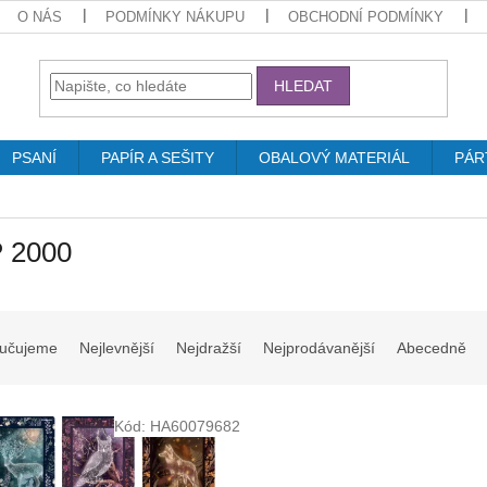
O NÁS
PODMÍNKY NÁKUPU
OBCHODNÍ PODMÍNKY
HLEDAT
PSANÍ
PAPÍR A SEŠITY
OBALOVÝ MATERIÁL
PÁR
 2000
učujeme
Nejlevnější
Nejdražší
Nejprodávanější
Abecedně
Kód:
HA60079682