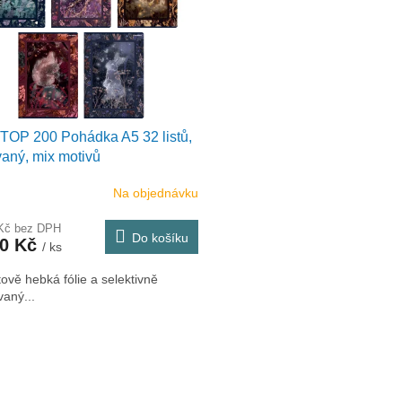
 TOP 200 Pohádka A5 32 listů,
vaný, mix motivů
Na objednávku
 Kč bez DPH
Do košíku
50 Kč
/ ks
vě hebká fólie a selektivně
vaný...
O
v
l
á