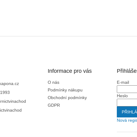
Informace pro vás
Přihláše
O nás
E-mail
kapona.cz
Podmínky nákupu
1993
Heslo
Obchodní podmínky
rnictvinachod
GDPR
ictvinachod
PŘIHLÁ
Nová regi