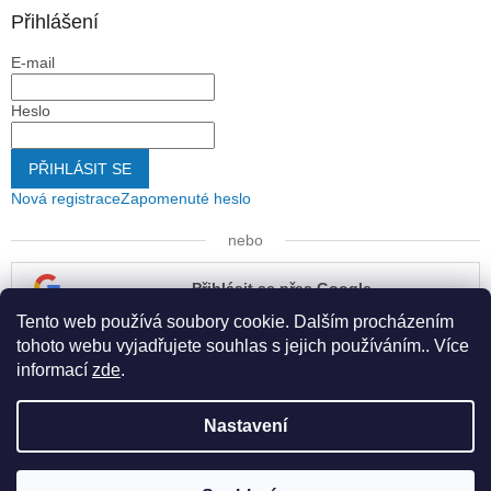
Přihlášení
E-mail
Heslo
PŘIHLÁSIT SE
Nová registrace
Zapomenuté heslo
nebo
Přihlásit se přes Google
Tento web používá soubory cookie. Dalším procházením
Přihlásit se přes Seznam
tohoto webu vyjadřujete souhlas s jejich používáním.. Více
informací
zde
.
Nastavení
Vytvořil Shoptet