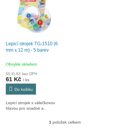
r
p
o
i
d
s
u
p
k
r
t
o
ů
d
Lepicí strojek TG-1510 (6
u
mm x 12 m) - 5 barev
k
t
Obvykle skladem
ů
50,41 Kč bez DPH
61 Kč
/ ks
Do košíku
Lepicí strojek s válečkovou
hlavou pro snadné a...
1
položek celkem
O