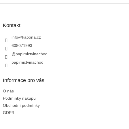
v
l
Z
á
á
d
p
a
a
Kontakt
c
t
í
í
info
@
kapona.cz
p
r
608071993
v
@papirnictvinachod
k
y
papirnictvinachod
v
ý
p
Informace pro vás
i
s
O nás
u
Podmínky nákupu
Obchodní podmínky
GDPR