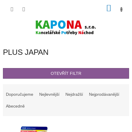
Přejít
NÁKU
na
obsah
KOŠÍK
PLUS JAPAN
OTEVŘÍT FILTR
Ř
a
Doporučujeme
Nejlevnější
Nejdražší
Nejprodávanější
z
e
Abecedně
n
í
V
p
ý