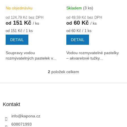
k
počet barev
t
Na objednávku
Skladem
(3 ks)
ů
od 124,79 Kč bez DPH
od 49,59 Kč bez DPH
151 Kč
60 Kč
od
od
/ ks
/ ks
Měrná
Měrná
od 151 Kč / 1 ks
od 60 Kč / 1 ks
cena:
cena:
DETAIL
DETAIL
Soupravy vodou
Vodou rozmyvatelné pastelky
rozmývatelných pastelek v...
– akvarelové tužky...
2
položek celkem
O
v
l
Z
á
á
d
p
a
a
Kontakt
c
t
í
í
info
@
kapona.cz
p
r
608071993