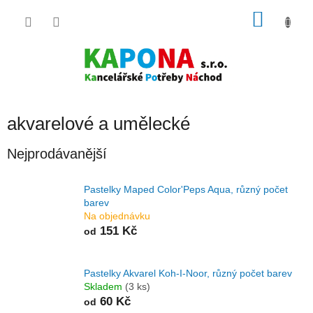
Přejít
NÁKU
na
obsah
KOŠÍK
akvarelové a umělecké
Nejprodávanější
Pastelky Maped Color'Peps Aqua, různý počet
barev
Na objednávku
151 Kč
od
Pastelky Akvarel Koh-I-Noor, různý počet barev
Skladem
(3 ks)
60 Kč
od