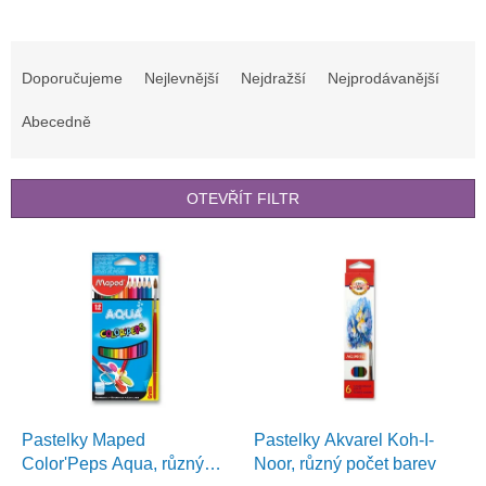
Ř
a
Doporučujeme
Nejlevnější
Nejdražší
Nejprodávanější
z
e
Abecedně
n
í
p
OTEVŘÍT FILTR
r
o
V
d
ý
u
p
k
i
t
s
ů
p
r
o
d
Pastelky Maped
Pastelky Akvarel Koh-I-
u
Color'Peps Aqua, různý
Noor, různý počet barev