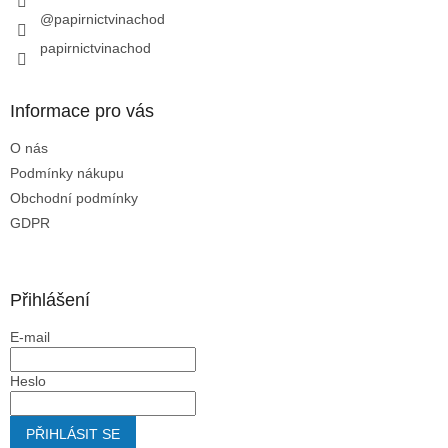
v
@papirnictvinachod
k
y
papirnictvinachod
v
ý
p
Informace pro vás
i
s
O nás
u
Podmínky nákupu
Obchodní podmínky
GDPR
Přihlášení
E-mail
Heslo
PŘIHLÁSIT SE