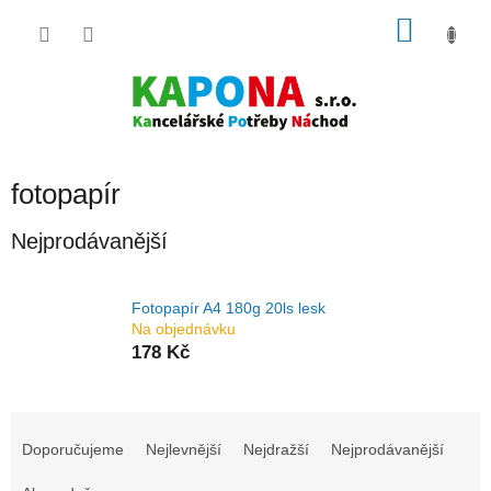
Přejít
NÁKU
na
obsah
KOŠÍK
fotopapír
Nejprodávanější
Fotopapír A4 180g 20ls lesk
Na objednávku
178 Kč
Ř
a
Doporučujeme
Nejlevnější
Nejdražší
Nejprodávanější
z