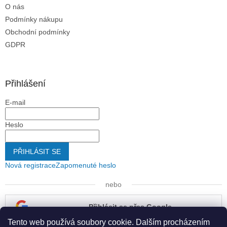
s
O nás
u
Podmínky nákupu
Obchodní podmínky
GDPR
Přihlášení
E-mail
Heslo
PŘIHLÁSIT SE
Nová registrace
Zapomenuté heslo
nebo
Přihlásit se přes Google
Tento web používá soubory cookie. Dalším procházením