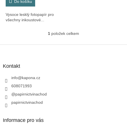
Do košíku
Vysoce lesklý fotopapír pro
všechny inkoustové...
1
položek celkem
O
v
l
Z
á
á
d
p
a
a
Kontakt
c
t
í
í
info
@
kapona.cz
p
r
608071993
v
@papirnictvinachod
k
y
papirnictvinachod
v
ý
p
Informace pro vás
i