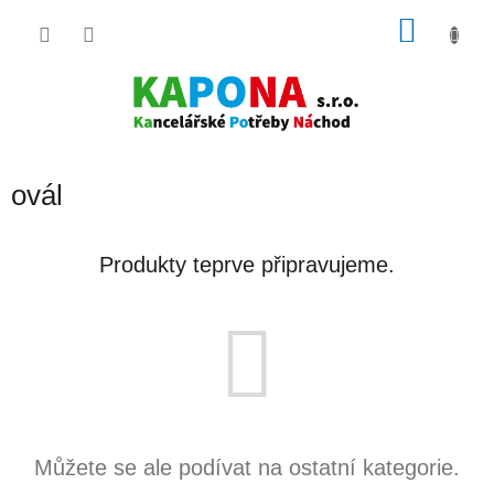
Přejít
NÁKU
na
obsah
KOŠÍK
ovál
Produkty teprve připravujeme.
Můžete se ale podívat na ostatní kategorie.