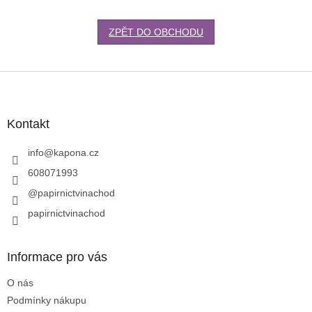
ZPĚT DO OBCHODU
Z
á
p
a
Kontakt
t
í
info
@
kapona.cz
608071993
@papirnictvinachod
papirnictvinachod
Informace pro vás
O nás
Podmínky nákupu