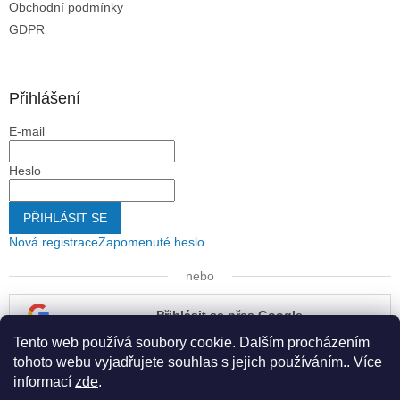
Obchodní podmínky
GDPR
Přihlášení
E-mail
Heslo
PŘIHLÁSIT SE
Nová registrace
Zapomenuté heslo
nebo
Přihlásit se přes Google
Tento web používá soubory cookie. Dalším procházením
Přihlásit se přes Seznam
tohoto webu vyjadřujete souhlas s jejich používáním.. Více
informací
zde
.