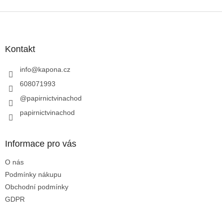
Z
á
p
a
Kontakt
t
í
info
@
kapona.cz
608071993
@papirnictvinachod
papirnictvinachod
Informace pro vás
O nás
Podmínky nákupu
Obchodní podmínky
GDPR