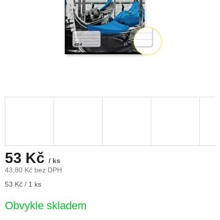
53 Kč
/ ks
43,80 Kč bez DPH
Měrná
53 Kč / 1 ks
cena:
Obvykle skladem