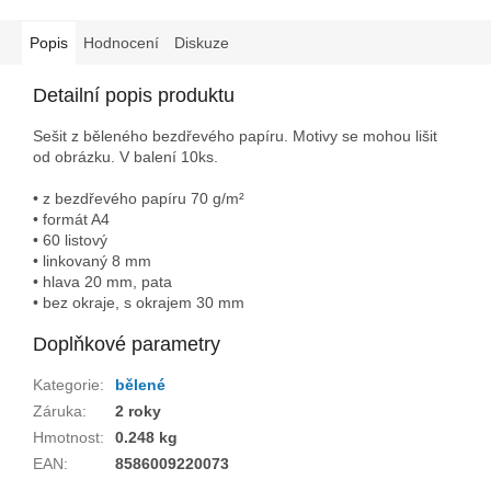
Popis
Hodnocení
Diskuze
Detailní popis produktu
Sešit z běleného bezdřevého papíru. Motivy se mohou lišit
od obrázku. V balení 10ks.
• z bezdřevého papíru 70 g/m²
• formát A4
• 60 listový
• linkovaný 8 mm
• hlava 20 mm, pata
• bez okraje, s okrajem 30 mm
Doplňkové parametry
Kategorie
:
bělené
Záruka
:
2 roky
Hmotnost
:
0.248 kg
EAN
:
8586009220073