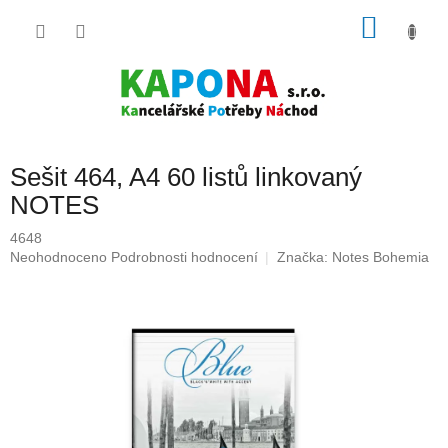
Přejít
NÁKU
na
obsah
KOŠÍK
Sešit 464, A4 60 listů linkovaný
NOTES
4648
Průměrné
Neohodnoceno
Podrobnosti hodnocení
Značka:
Notes Bohemia
hodnocení
produktu
je
0,0
z
5
hvězdiček.