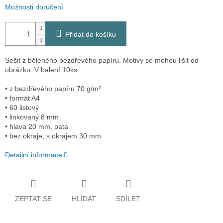
Možnosti doručení
Přidat do košíku
Sešit z běleného bezdřevého papíru. Motivy se mohou lišit od
obrázku. V balení 10ks.
• z bezdřevého papíru 70 g/m²
• formát A4
• 60 listový
• linkovaný 8 mm
• hlava 20 mm, pata
• bez okraje, s okrajem 30 mm
Detailní informace
ZEPTAT SE
HLÍDAT
SDÍLET