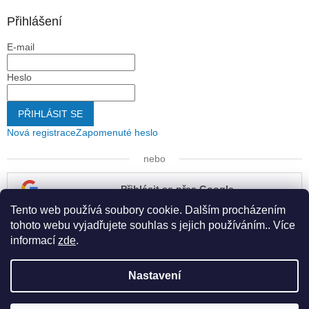
Přihlášení
E-mail
Heslo
PŘIHLÁSIT SE
Nová registrace
Zapomenuté heslo
nebo
Přihlásit se přes Google
Tento web používá soubory cookie. Dalším procházením
Přihlásit se přes Seznam
tohoto webu vyjadřujete souhlas s jejich používáním.. Více
informací
zde
.
Nastavení
Vytvořil Shoptet