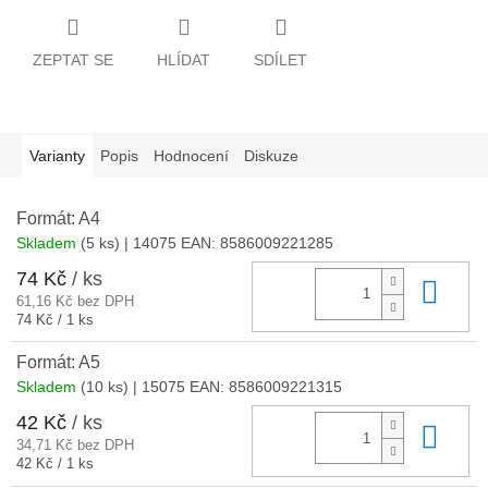
ZEPTAT SE
HLÍDAT
SDÍLET
Varianty
Popis
Hodnocení
Diskuze
Formát: A4
Skladem
(5 ks)
| 14075
EAN:
8586009221285
74 Kč
/ ks
Do 
61,16 Kč bez DPH
Měrná
74 Kč / 1 ks
cena:
Formát: A5
Skladem
(10 ks)
| 15075
EAN:
8586009221315
42 Kč
/ ks
Do 
34,71 Kč bez DPH
Měrná
42 Kč / 1 ks
cena: