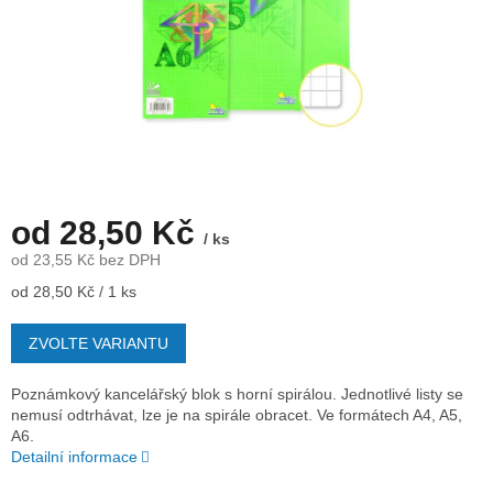
od
28,50 Kč
/ ks
od
23,55 Kč
bez DPH
Měrná
od 28,50 Kč / 1 ks
cena:
ZVOLTE VARIANTU
Poznámkový kancelářský blok s horní spirálou. Jednotlivé listy se
nemusí odtrhávat, lze je na spirále obracet. Ve formátech A4, A5,
A6.
Detailní informace