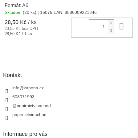
Formát: A6
Skladem
(20 ks)
| 16075
EAN:
8586009221346
28,50 Kč
/ ks
Do 
23,55 Kč bez DPH
Měrná
28,50 Kč / 1 ks
cena:
Z
á
p
a
Kontakt
t
í
info
@
kapona.cz
608071993
@papirnictvinachod
papirnictvinachod
Informace pro vás