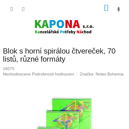
Přejít
NÁKU
na
obsah
KOŠÍK
Blok s horní spirálou čtvereček, 70
listů, různé formáty
16075
Průměrné
Neohodnoceno
Podrobnosti hodnocení
Značka:
Notes Bohemia
hodnocení
produktu
je
0,0
z
5
hvězdiček.