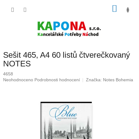
Přejít
NÁKU
na
obsah
KOŠÍK
Sešit 465, A4 60 listů čtverečkovaný
NOTES
4658
Průměrné
Neohodnoceno
Podrobnosti hodnocení
Značka:
Notes Bohemia
hodnocení
produktu
je
0,0
z
5
hvězdiček.