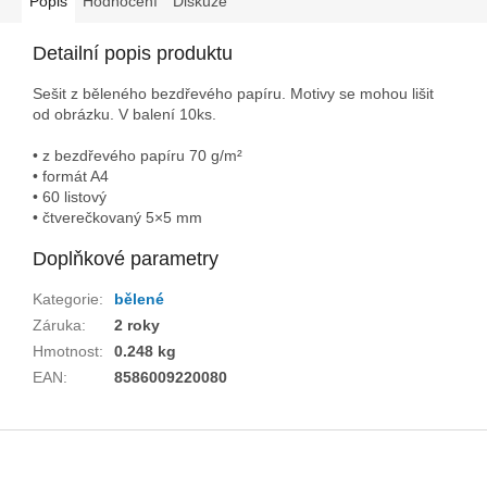
Popis
Hodnocení
Diskuze
Detailní popis produktu
Sešit z běleného bezdřevého papíru. Motivy se mohou lišit
od obrázku. V balení 10ks.
• z bezdřevého papíru 70 g/m²
• formát A4
• 60 listový
• čtverečkovaný 5×5 mm
Doplňkové parametry
Kategorie
:
bělené
Záruka
:
2 roky
Hmotnost
:
0.248 kg
EAN
:
8586009220080
Z
á