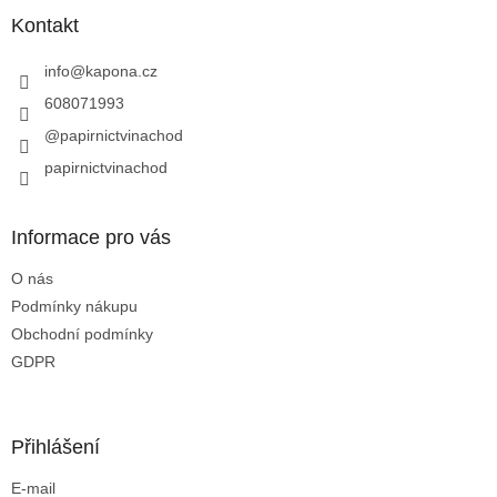
p
a
Kontakt
t
í
info
@
kapona.cz
608071993
@papirnictvinachod
papirnictvinachod
Informace pro vás
O nás
Podmínky nákupu
Obchodní podmínky
GDPR
Přihlášení
E-mail