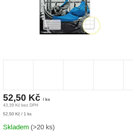
52,50 Kč
/ ks
43,39 Kč bez DPH
Měrná
52,50 Kč / 1 ks
cena:
Skladem
(>20 ks)