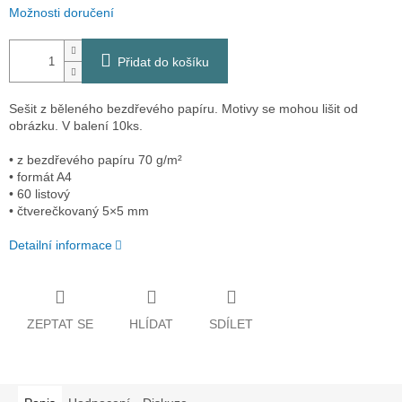
Možnosti doručení
Přidat do košíku
Sešit z běleného bezdřevého papíru. Motivy se mohou lišit od
obrázku. V balení 10ks.
• z bezdřevého papíru 70 g/m²
• formát A4
• 60 listový
• čtverečkovaný 5×5 mm
Detailní informace
ZEPTAT SE
HLÍDAT
SDÍLET