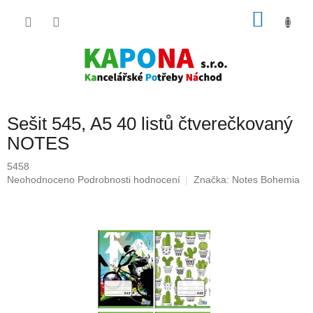
Přejít
NÁKU
na
obsah
KOŠÍK
Sešit 545, A5 40 listů čtverečkovaný
NOTES
5458
Průměrné
Neohodnoceno
Podrobnosti hodnocení
Značka:
Notes Bohemia
hodnocení
produktu
je
0,0
z
5
hvězdiček.