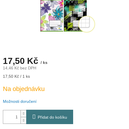
17,50 Kč
/ ks
14,46 Kč bez DPH
Měrná
17,50 Kč / 1 ks
cena:
Na objednávku
Možnosti doručení
Přidat do košíku