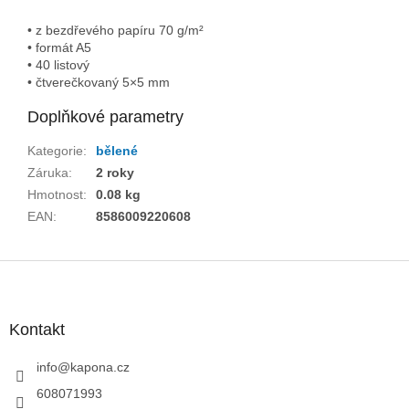
• z bezdřevého papíru 70 g/m²
• formát A5
• 40 listový
• čtverečkovaný 5×5 mm
Doplňkové parametry
Kategorie
:
bělené
Záruka
:
2 roky
Hmotnost
:
0.08 kg
EAN
:
8586009220608
Z
á
p
a
Kontakt
t
í
info
@
kapona.cz
608071993