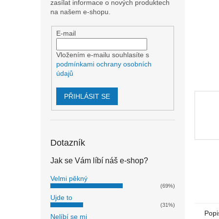
n
zasílat informace o nových produktech
e
na našem e-shopu.
l
E-mail
Vložením e-mailu souhlasíte s
podmínkami ochrany osobních
údajů
PŘIHLÁSIT SE
Dotazník
Jak se Vám líbí náš e-shop?
Velmi pěkný
(69%)
Ujde to
(31%)
Popi
Nelíbí se mi