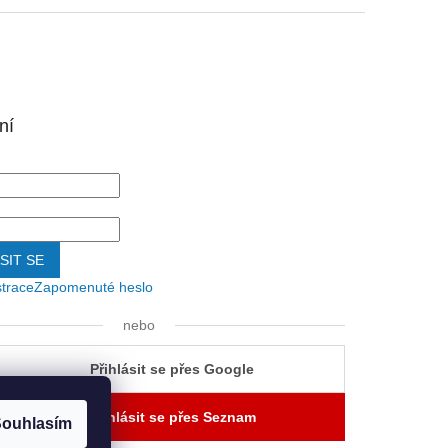
ní
SIT SE
strace
Zapomenuté heslo
nebo
Přihlásit se přes Google
Přihlásit se přes Seznam
ouhlasím