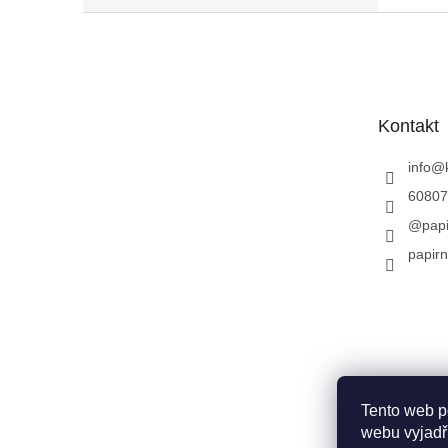
Z
á
p
a
t
Kontakt
í
info
@
60807
@papi
papirn
Tento web p
webu vyjadřu