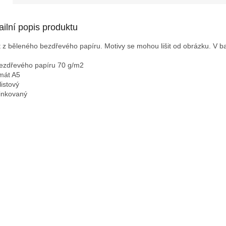
ailní popis produktu
t z běleného bezdřevého papíru. Motivy se mohou lišit od obrázku. V ba
bezdřevého papíru 70 g/m2
rmát A5
listový
linkovaný