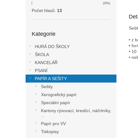
(0%)
Počet hlasů:
13
Det
Seši
Přeskočit
Kategorie
kategorie
• z 
• fo
HURÁ DO ŠKOLY
• 10 
ŠKOLA
• ne
KANCELÁŘ
PSANÍ
PAPÍR A SEŠITY
Sešity
Xerografický papír
Speciální papír
Kartony rýsovací, kreslící, náčrtníky,
...
Papír pro VV
Tiskopisy