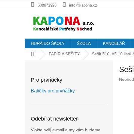
Přejít
608071993
info@kapona.cz
na
obsah
HURÁ DO ŠKOLY
ŠKOLA
KANCELÁŘ
Domů
PAPÍR A SEŠITY
Sešit 510, A5 10 listů
P
Seši
o
s
Průměr
Pro prvňáčky
Neohod
t
hodnoc
r
produkt
Balíčky pro prvňáčky
a
je
n
0,0
z
n
5
í
Odebírat newsletter
hvězdič
p
a
Vložte svůj e-mail a my vám budeme