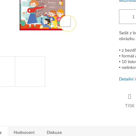
Možnosti
Sešit z 
obrázku.
• z bezd
• formát
• 10 list
• nelink
Detailní
TISK
s
Hodnocení
Diskuze