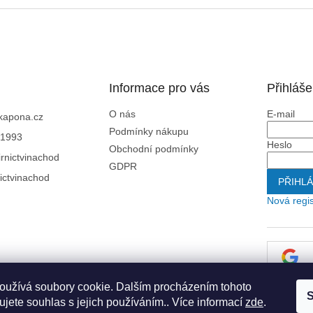
Informace pro vás
Přihláše
O nás
E-mail
kapona.cz
Podmínky nákupu
1993
Heslo
Obchodní podmínky
rnictvinachod
GDPR
ictvinachod
PŘIHLÁ
Nová regi
oužívá soubory cookie. Dalším procházením tohoto
S
jete souhlas s jejich používáním.. Více informací
zde
.