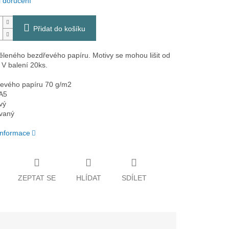
 doručení
Přidat do košíku
běleného bezdřevého papíru. Motivy se mohou lišit od
 V balení 20ks.
řevého papíru 70 g/m2
 A5
ový
ovaný
 informace
ZEPTAT SE
HLÍDAT
SDÍLET