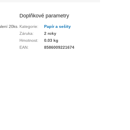
Doplňkové parametry
lení 20ks.
Kategorie
:
Papír a sešity
Záruka
:
2 roky
Hmotnost
:
0.03 kg
EAN
:
8586009221674