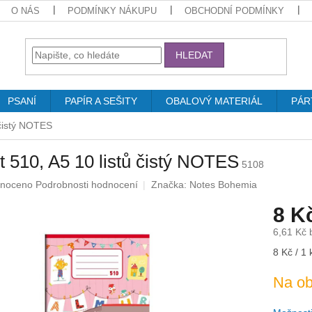
O NÁS
PODMÍNKY NÁKUPU
OBCHODNÍ PODMÍNKY
HLEDAT
PSANÍ
PAPÍR A SEŠITY
OBALOVÝ MATERIÁL
PÁR
 čistý NOTES
t 510, A5 10 listů čistý NOTES
5108
né
noceno
Podrobnosti hodnocení
Značka:
Notes Bohemia
ení
8 K
u
6,61 Kč
Měrná
8 Kč / 1 
cena:
ek.
Na ob