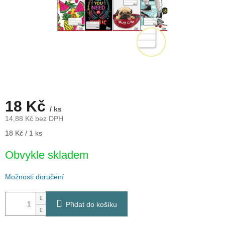
18 Kč
/ ks
14,88 Kč bez DPH
Měrná
18 Kč / 1 ks
cena:
Obvykle skladem
Možnosti doručení
Přidat do košíku