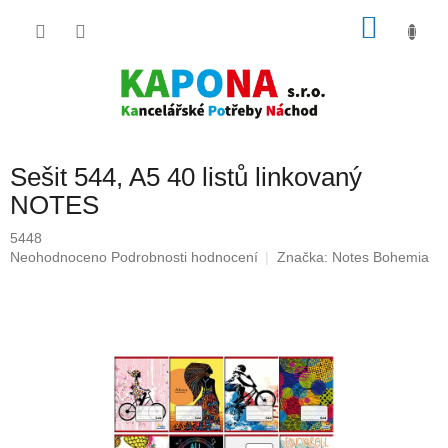
Přejít
NÁKU
na
obsah
KOŠÍK
Sešit 544, A5 40 listů linkovaný
NOTES
5448
Průměrné
Neohodnoceno
Podrobnosti hodnocení
Značka:
Notes Bohemia
hodnocení
produktu
je
0,0
z
5
hvězdiček.