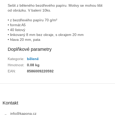
Sešit z běleného bezdřevého papíru. Motivy se mohou lišit
od obrázku. V balení 10ks.
• z bezdřevého papíru 70 g/m²
• formát A5
• 40 listový
• linkovaný 8 mm bez okraje, s okrajem 20 mm
• hlava 20 mm, pata
Doplňkové parametry
Kategorie
:
bělené
Hmotnost
:
0.08 kg
EAN
:
8586009220592
Z
á
p
a
Kontakt
t
í
info
@
kapona.cz