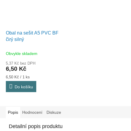
Obal na sešit A5 PVC BF
čirý silný
Obvykle skladem
5,37 Kč bez DPH
6,50 Kč
Měrná
6,50 Kč / 1 ks
cena:
Do košíku
Popis
Hodnocení
Diskuze
Detailní popis produktu