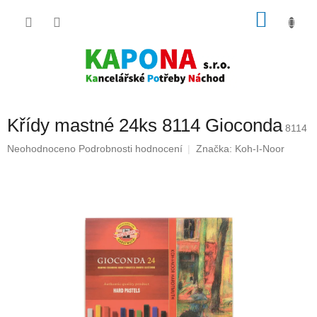
Přejít
NÁKU
na
obsah
KOŠÍK
Křídy mastné 24ks 8114 Gioconda
8114
Průměrné
Neohodnoceno
Podrobnosti hodnocení
Značka:
Koh-I-Noor
hodnocení
produktu
je
0,0
z
5
hvězdiček.