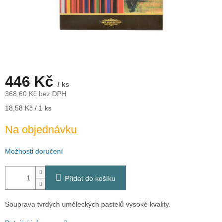
446 Kč
/ ks
368,60 Kč bez DPH
Měrná
18,58 Kč / 1 ks
cena:
Na objednávku
Možnosti doručení
Přidat do košíku
Souprava tvrdých uměleckých pastelů vysoké kvality.