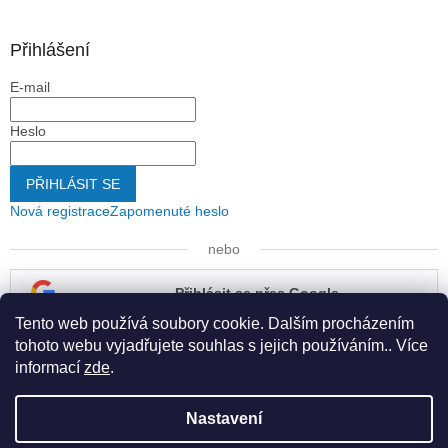
Přihlášení
E-mail
Heslo
PŘIHLÁSIT SE
Nová registrace
Zapomenuté heslo
nebo
Přihlásit se přes Google
Tento web používá soubory cookie. Dalším procházením
Přihlásit se přes Seznam
tohoto webu vyjadřujete souhlas s jejich používáním.. Více
informací
zde
.
Nastavení
Vytvořil Shoptet