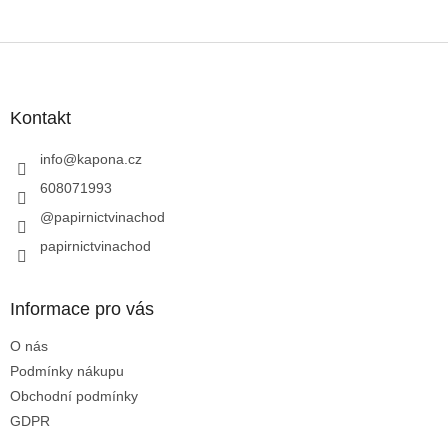
Z
á
p
a
Kontakt
t
í
info
@
kapona.cz
608071993
@papirnictvinachod
papirnictvinachod
Informace pro vás
O nás
Podmínky nákupu
Obchodní podmínky
GDPR