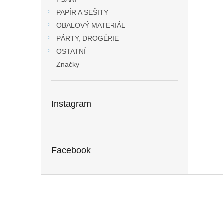
PAPÍR A SEŠITY
OBALOVÝ MATERIÁL
PÁRTY, DROGÉRIE
OSTATNÍ
Značky
Instagram
Facebook
Z
á
p
a