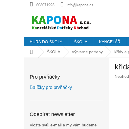
Přejít
608071993
info@kapona.cz
na
obsah
HURÁ DO ŠKOLY
ŠKOLA
KANCELÁŘ
Domů
ŠKOLA
Výtvarné potřeby
křídy a 
P
kříd
o
s
Průměr
Pro prvňáčky
Neohod
t
hodnoc
r
produkt
Balíčky pro prvňáčky
a
je
n
0,0
z
n
5
í
Odebírat newsletter
hvězdič
p
a
Vložte svůj e-mail a my vám budeme