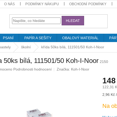
O NÁS
PODMÍNKY NÁKUPU
OBCHODNÍ PODMÍNKY
HLEDAT
PSANÍ
PAPÍR A SEŠITY
OBALOVÝ MATERIÁL
PÁR
pastely
školní
křída 50ks bílá, 111501/50 Koh-I-Noor
a 50ks bílá, 111501/50 Koh-I-Noor
2150
né
noceno
Podrobnosti hodnocení
Značka:
Koh-I-Noor
ení
148
u
122,31 
Měrná
2,96 Kč /
cena:
ek.
Na ob