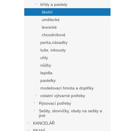
křídy a pastely
školní
umělecké
lesnické
choodníkové
perka,násadky
tuše, inkousty
uhly
nůžky
lepidla
pastelky
modelovací hmota a doplňky
ostatní výtvarné potřeby
Rýsovací potřeby
Sešity, slovníčky, obaly na sešity a
jiné
KANCELÁŘ
PSANÍ