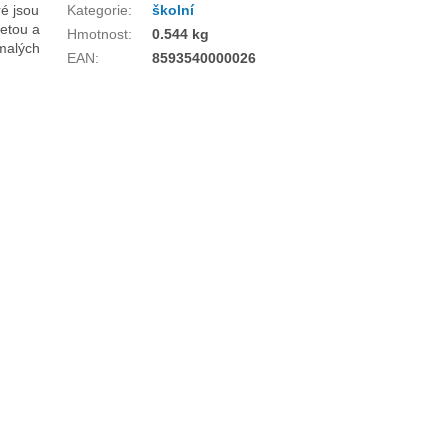
é jsou
Kategorie
:
školní
žetou a
Hmotnost
:
0.544 kg
malých
EAN
:
8593540000026