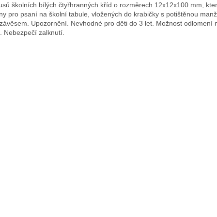
usů školních bílých čtyřhranných kříd o rozměrech 12x12x100 mm, kter
ny pro psaní na školní tabule, vložených do krabičky s potištěnou man
závěsem. Upozornění. Nevhodné pro děti do 3 let. Možnost odlomení 
í. Nebezpečí zalknutí.