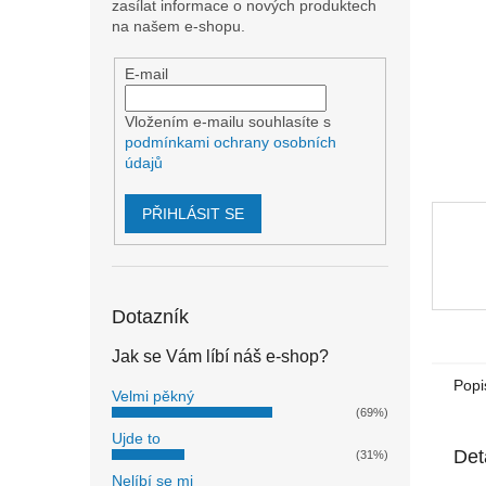
n
zasílat informace o nových produktech
e
na našem e-shopu.
l
E-mail
Vložením e-mailu souhlasíte s
podmínkami ochrany osobních
údajů
PŘIHLÁSIT SE
Dotazník
Jak se Vám líbí náš e-shop?
Popi
Velmi pěkný
(69%)
Ujde to
Det
(31%)
Nelíbí se mi