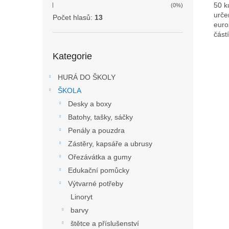
50 k
(0%)
urče
Počet hlasů:
13
euro
část
Přeskočit
Kategorie
kategorie
HURÁ DO ŠKOLY
ŠKOLA
Desky a boxy
Batohy, tašky, sáčky
Penály a pouzdra
Zástěry, kapsáře a ubrusy
Ořezávátka a gumy
Edukační pomůcky
Výtvarné potřeby
Linoryt
barvy
štětce a příslušenství