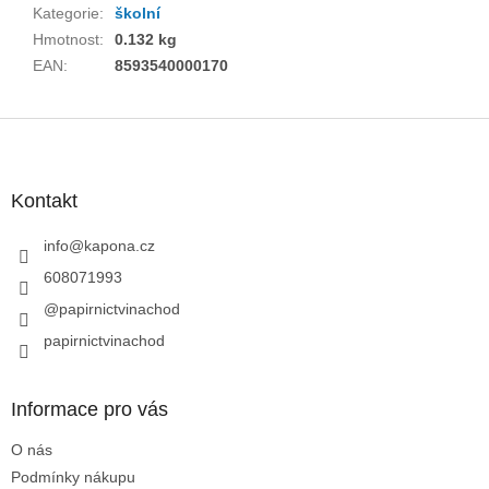
Kategorie
:
školní
Hmotnost
:
0.132 kg
EAN
:
8593540000170
Z
á
p
a
Kontakt
t
í
info
@
kapona.cz
608071993
@papirnictvinachod
papirnictvinachod
Informace pro vás
O nás
Podmínky nákupu