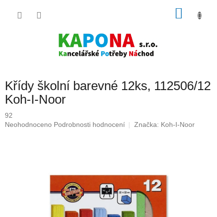
Přejít
NÁKU
na
obsah
KOŠÍK
Křídy školní barevné 12ks, 112506/12
Koh-I-Noor
92
Průměrné
Neohodnoceno
Podrobnosti hodnocení
Značka:
Koh-I-Noor
hodnocení
produktu
je
0,0
z
5
hvězdiček.