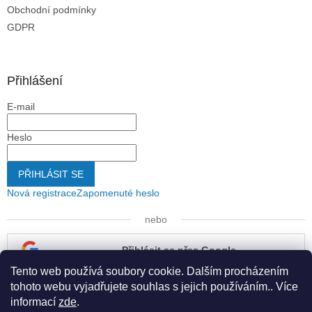
Obchodní podmínky
GDPR
Přihlášení
E-mail
Heslo
PŘIHLÁSIT SE
Nová registrace
Zapomenuté heslo
nebo
Přihlásit se přes Google
Tento web používá soubory cookie. Dalším procházením
Přihlásit se přes Seznam
tohoto webu vyjadřujete souhlas s jejich používáním.. Více
informací
zde
.