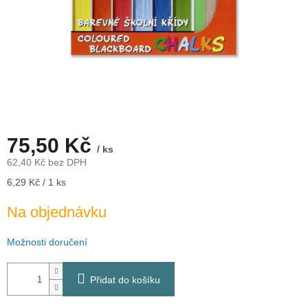
75,50 Kč
/ ks
62,40 Kč bez DPH
Měrná
6,29 Kč / 1 ks
cena:
Na objednávku
Možnosti doručení
Přidat do košíku