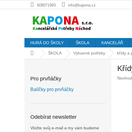
Přejít
608071993
info@kapona.cz
na
obsah
HURÁ DO ŠKOLY
ŠKOLA
KANCELÁŘ
Domů
ŠKOLA
Výtvarné potřeby
křídy a 
P
Kříd
o
s
Průměr
Pro prvňáčky
Neohod
t
hodnoc
r
produkt
Balíčky pro prvňáčky
a
je
n
0,0
z
n
5
í
Odebírat newsletter
hvězdič
p
a
Vložte svůj e-mail a my vám budeme