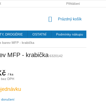
GDPR
Přihlášení
NÁKUPNÍ
Prázdný košík
KOŠÍK
TY, DROGÉRIE
OSTATNÍ
Podmínky nákupu
Kontakty
ix barev MFP - krabička
rev MFP - krabička
6320142
Kč
/ ks
č bez DPH
jednávku
 doručení