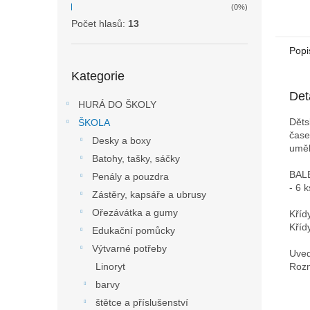
(0%)
Počet hlasů:
13
Popi
Přeskočit
Kategorie
kategorie
Det
HURÁ DO ŠKOLY
Děts
ŠKOLA
čase
Desky a boxy
uměl
Batohy, tašky, sáčky
BAL
Penály a pouzdra
- 6 
Zástěry, kapsáře a ubrusy
Ořezávátka a gumy
Kříd
Kříd
Edukační pomůcky
Výtvarné potřeby
Uved
Rozm
Linoryt
barvy
štětce a příslušenství