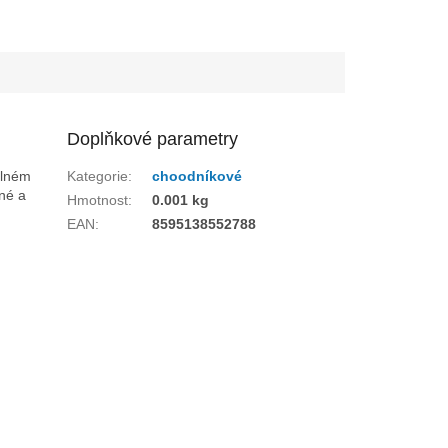
Doplňkové parametry
olném
Kategorie
:
choodníkové
rné a
Hmotnost
:
0.001 kg
EAN
:
8595138552788