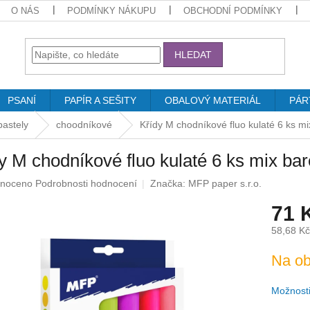
O NÁS
PODMÍNKY NÁKUPU
OBCHODNÍ PODMÍNKY
HLEDAT
PSANÍ
PAPÍR A SEŠITY
OBALOVÝ MATERIÁL
PÁR
pastely
choodníkové
Křídy M chodníkové fluo kulaté 6 ks m
y M chodníkové fluo kulaté 6 ks mix ba
né
noceno
Podrobnosti hodnocení
Značka:
MFP paper s.r.o.
ení
71 
u
58,68 K
Měrná
Na ob
cena:
ek.
Možnosti