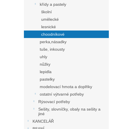
křídy a pastely
školní
umělecké
lesnické
choodníkové
perka,násadky
tuše, inkousty
uhly
nůžky
lepidla
pastelky
modelovací hmota a doplňky
ostatní výtvarné potřeby
Rýsovací potřeby
Sešity, slovníčky, obaly na sešity a
jiné
KANCELÁŘ
PSANÍ