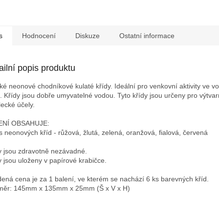
s
Hodnocení
Diskuze
Ostatní informace
ailní popis produktu
ké neonové chodníkové kulaté křídy. Ideální pro venkovní aktivity ve v
. Křídy jsou dobře umyvatelné vodou. Tyto křídy jsou určeny pro výtva
ecké účely.
ENÍ OBSAHUJE:
ks neonových kříd - růžová, žlutá, zelená, oranžová, fialová, červená
y jsou zdravotně nezávadné.
y jsou uloženy v papírové krabičce.
ená cena je za 1 balení, ve kterém se nachází 6 ks barevných kříd.
ěr: 145mm x 135mm x 25mm (Š x V x H)