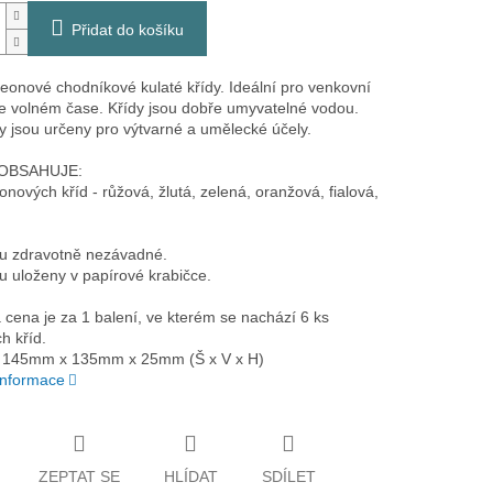
Přidat do košíku
eonové chodníkové kulaté křídy. Ideální pro venkovní
 ve volném čase. Křídy jsou dobře umyvatelné vodou.
dy jsou určeny pro výtvarné a umělecké účely.
 OBSAHUJE:
onových kříd - růžová, žlutá, zelená, oranžová, fialová,
ou zdravotně nezávadné.
ou uloženy v papírové krabičce.
cena je za 1 balení, ve kterém se nachází 6 ks
h kříd.
 145mm x 135mm x 25mm (Š x V x H)
 informace
ZEPTAT SE
HLÍDAT
SDÍLET