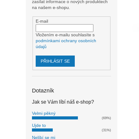
n
zasílat informace o nových produktech
e
na našem e-shopu.
l
E-mail
Vložením e-mailu souhlasíte s
podmínkami ochrany osobních
údajů
PŘIHLÁSIT SE
Dotazník
Jak se Vám líbí náš e-shop?
Velmi pěkný
(69%)
Ujde to
(31%)
Nelíbí se mi