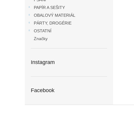
PAPÍR A SEŠITY
OBALOVÝ MATERIÁL
PÁRTY, DROGÉRIE
OSTATNÍ
Značky
Instagram
Facebook
Z
á
p
a