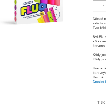
Dětské n
aktivity
Tyto kří
BALENÍ
- 6 ks ne
červená
Křídy js
Křídy js
Uvedená 
barevnýc
Rozměr:
Detailní
TISK