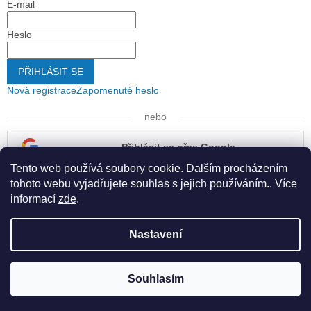
E-mail
Heslo
PŘIHLÁSIT SE
Nová registrace
Zapomenuté heslo
nebo
Přihlásit se přes Google
Tento web používá soubory cookie. Dalším procházením
Přihlásit se přes Seznam
tohoto webu vyjadřujete souhlas s jejich používáním.. Více
informací
zde
.
Nastavení
Vytvořil Shoptet
Souhlasím
Copyright 2026
Kapona s.r.o.
. Všechna práva vyhrazena.