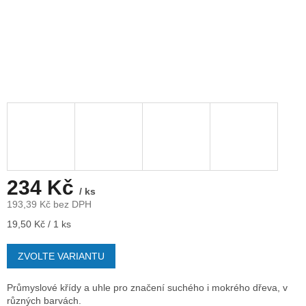
234 Kč
/ ks
193,39 Kč bez DPH
Měrná
19,50 Kč / 1 ks
cena:
ZVOLTE VARIANTU
Průmyslové křídy a uhle pro značení suchého i mokrého dřeva, v
různých barvách.