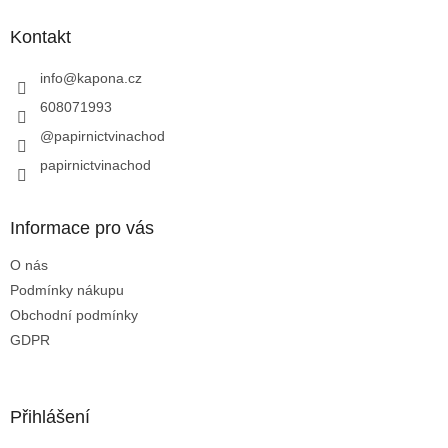
p
a
Kontakt
t
í
info
@
kapona.cz
608071993
@papirnictvinachod
papirnictvinachod
Informace pro vás
O nás
Podmínky nákupu
Obchodní podmínky
GDPR
Přihlášení