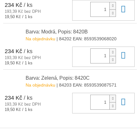
234 Kč
/ ks
Do 
193,39 Kč bez DPH
Měrná
19,50 Kč / 1 ks
cena:
Barva: Modrá, Popis: 8420B
Na objednávku
| 84202
EAN:
8593539068020
234 Kč
/ ks
Do 
193,39 Kč bez DPH
Měrná
19,50 Kč / 1 ks
cena:
Barva: Zelená, Popis: 8420C
Na objednávku
| 84203
EAN:
8593539087571
234 Kč
/ ks
Do 
193,39 Kč bez DPH
Měrná
19,50 Kč / 1 ks
cena:
Z
á