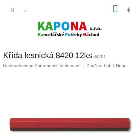
Přejít
NÁKU
na
obsah
KOŠÍK
Křída lesnická 8420 12ks
84201
Průměrné
Neohodnoceno
Podrobnosti hodnocení
Značka:
Koh-I-Noor
hodnocení
produktu
je
0,0
z
5
hvězdiček.