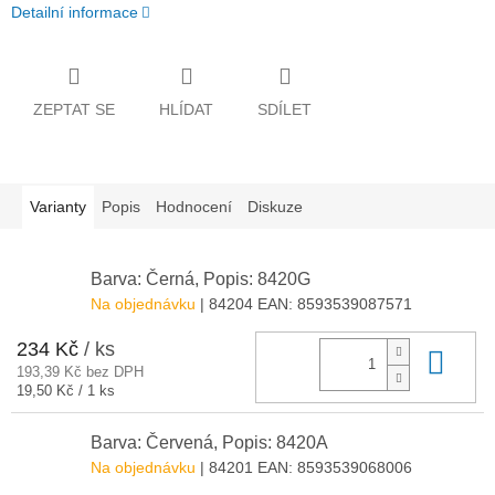
Detailní informace
ZEPTAT SE
HLÍDAT
SDÍLET
Varianty
Popis
Hodnocení
Diskuze
Barva: Černá, Popis: 8420G
Na objednávku
| 84204
EAN:
8593539087571
234 Kč
/ ks
Do 
193,39 Kč bez DPH
Měrná
19,50 Kč / 1 ks
cena:
Barva: Červená, Popis: 8420A
Na objednávku
| 84201
EAN:
8593539068006