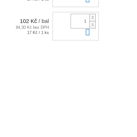
cena:
102 Kč
/ bal
84,30 Kč bez DPH
Do košíku
Měrná
17 Kč / 1 ks
cena: