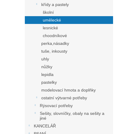
křídy a pastely
školní
umělecké
lesnické
choodníkové
perka,násadky
tuše, inkousty
uhly
nůžky
lepidla
pastelky
modelovací hmota a doplňky
ostatní výtvarné potřeby
Rýsovací potřeby
Sešity, slovníčky, obaly na sešity a
jiné
KANCELÁŘ
PSANÍ