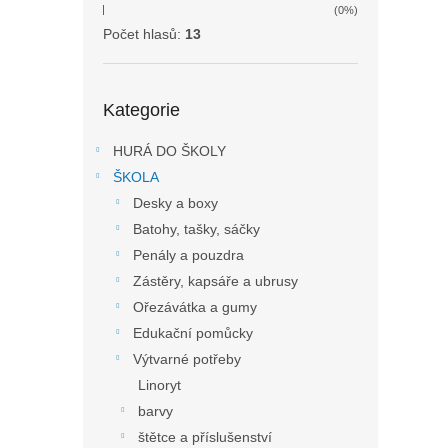
(0%)
Počet hlasů:
13
Přeskočit
Kategorie
kategorie
HURÁ DO ŠKOLY
ŠKOLA
Desky a boxy
Batohy, tašky, sáčky
Penály a pouzdra
Zástěry, kapsáře a ubrusy
Ořezávátka a gumy
Edukační pomůcky
Výtvarné potřeby
Linoryt
barvy
štětce a příslušenství