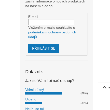
n
zasílat informace o nových produktech
e
na našem e-shopu.
l
E-mail
Vložením e-mailu souhlasíte s
podmínkami ochrany osobních
údajů
PŘIHLÁSIT SE
Dotazník
Jak se Vám líbí náš e-shop?
Vari
Velmi pěkný
(69%)
Ujde to
(31%)
Nelíbí se mi