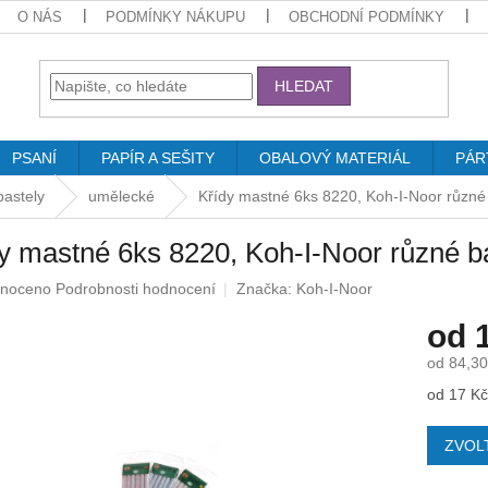
O NÁS
PODMÍNKY NÁKUPU
OBCHODNÍ PODMÍNKY
HLEDAT
PSANÍ
PAPÍR A SEŠITY
OBALOVÝ MATERIÁL
PÁR
pastely
umělecké
Křídy mastné 6ks 8220, Koh-I-Noor různé
y mastné 6ks 8220, Koh-I-Noor různé b
né
noceno
Podrobnosti hodnocení
Značka:
Koh-I-Noor
ení
od
u
od
84,30
Měrná
od 17 Kč 
cena:
ek.
ZVOL