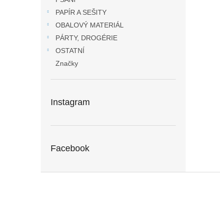
PAPÍR A SEŠITY
OBALOVÝ MATERIÁL
PÁRTY, DROGÉRIE
OSTATNÍ
Značky
Instagram
Facebook
Z
á
p
a