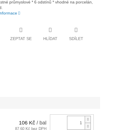
stné průmyslové * 6 odstínů * vhodné na porcelán,
d.
 informace
ZEPTAT SE
HLÍDAT
SDÍLET
106 Kč
/ bal
87,60 Kč bez DPH