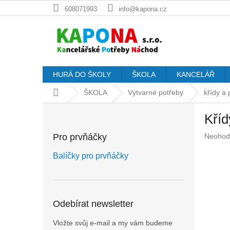
Přejít
608071993
info@kapona.cz
na
obsah
HURÁ DO ŠKOLY
ŠKOLA
KANCELÁŘ
Domů
ŠKOLA
Výtvarné potřeby
křídy a 
P
Kříd
o
s
Průměr
Pro prvňáčky
Neohod
t
hodnoc
r
produkt
Balíčky pro prvňáčky
a
je
n
0,0
z
n
5
í
Odebírat newsletter
hvězdič
p
a
Vložte svůj e-mail a my vám budeme