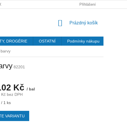
GDPR
Přihlášení
NÁKUPNÍ
Prázdný košík
KOŠÍK
TY, DROGÉRIE
OSTATNÍ
Podmínky nákupu
Kontakty
 barvy
arvy
82201
102 Kč
/ bal
 Kč
bez DPH
/ 1 ks
TE VARIANTU