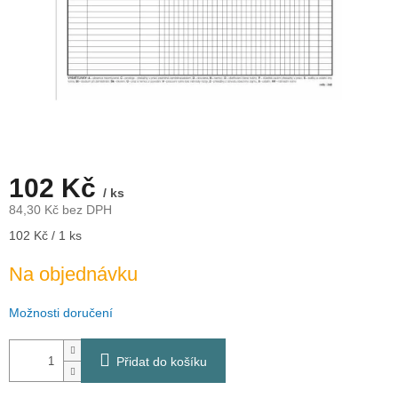
102 Kč
/ ks
84,30 Kč bez DPH
Měrná
102 Kč / 1 ks
cena:
Na objednávku
Možnosti doručení
Přidat do košíku