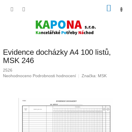
Přejít
NÁKU
na
obsah
KOŠÍK
Evidence docházky A4 100 listů,
MSK 246
2526
Průměrné
Neohodnoceno
Podrobnosti hodnocení
Značka:
MSK
hodnocení
produktu
je
0,0
z
5
hvězdiček.