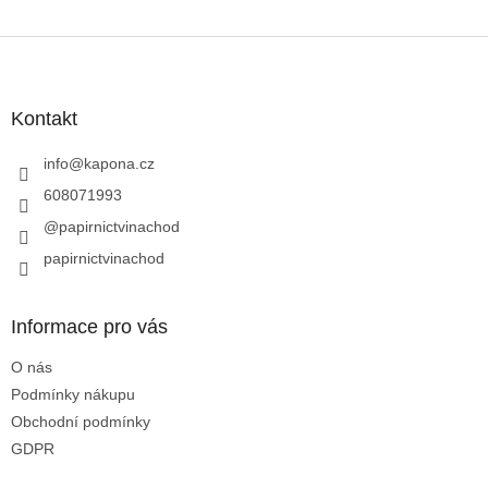
Z
á
p
a
Kontakt
t
í
info
@
kapona.cz
608071993
@papirnictvinachod
papirnictvinachod
Informace pro vás
O nás
Podmínky nákupu
Obchodní podmínky
GDPR