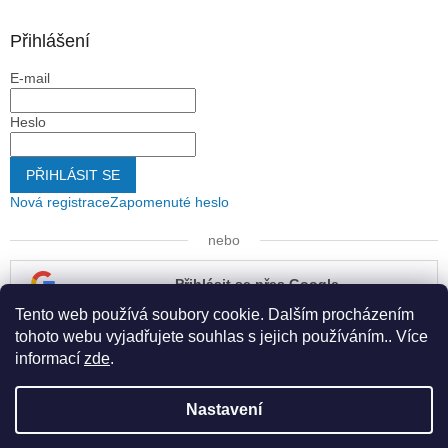
Přihlášení
E-mail
Heslo
PŘIHLÁSIT SE
Nová registrace
Zapomenuté heslo
nebo
Přihlásit se přes Google
Tento web používá soubory cookie. Dalším procházením
Přihlásit se přes Seznam
tohoto webu vyjadřujete souhlas s jejich používáním.. Více
informací
zde
.
Nastavení
Vytvořil Shoptet