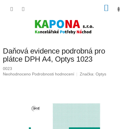
Přejít
NÁKU
na
obsah
KOŠÍK
Daňová evidence podrobná pro
plátce DPH A4, Optys 1023
0023
Průměrné
Neohodnoceno
Podrobnosti hodnocení
Značka:
Optys
hodnocení
produktu
je
0,0
z
5
hvězdiček.