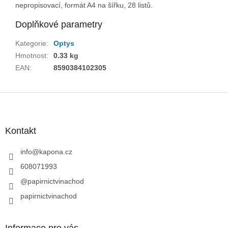
nepropisovací, formát A4 na šířku, 28 listů.
Doplňkové parametry
Kategorie
:
Optys
Hmotnost
:
0.33 kg
EAN
:
8590384102305
Z
á
p
a
Kontakt
t
í
info
@
kapona.cz
608071993
@papirnictvinachod
papirnictvinachod
Informace pro vás