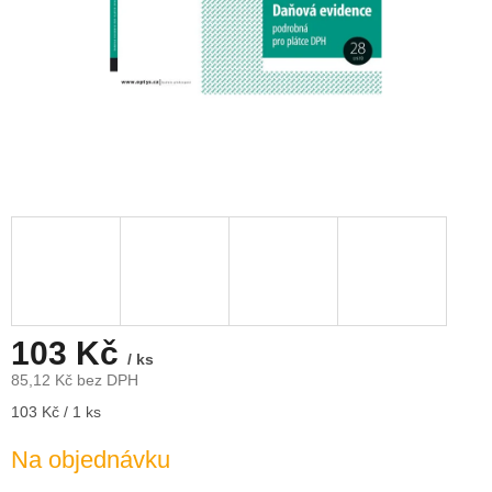
103 Kč
/ ks
85,12 Kč bez DPH
Měrná
103 Kč / 1 ks
cena:
Na objednávku