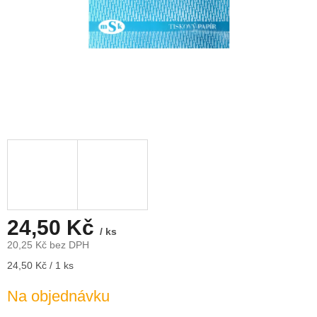
24,50 Kč
/ ks
20,25 Kč bez DPH
Měrná
24,50 Kč / 1 ks
cena:
Na objednávku