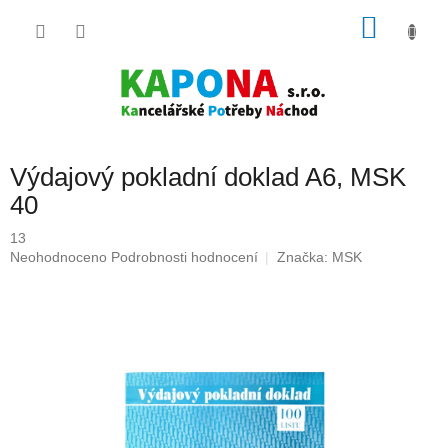
Přejít
NÁKU
na
obsah
KOŠÍK
Výdajový pokladní doklad A6, MSK
40
13
Průměrné
Neohodnoceno
Podrobnosti hodnocení
Značka:
MSK
hodnocení
produktu
je
0,0
z
5
hvězdiček.