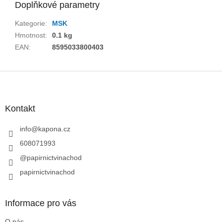
Doplňkové parametry
Kategorie
:
MSK
Hmotnost
:
0.1 kg
EAN
:
8595033800403
Z
á
p
a
Kontakt
t
í
info
@
kapona.cz
608071993
@papirnictvinachod
papirnictvinachod
Informace pro vás
O nás