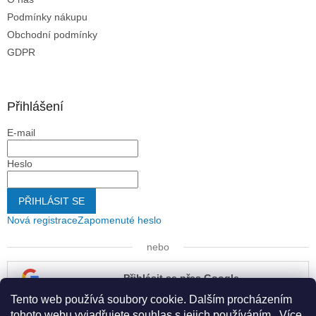
Podmínky nákupu
Obchodní podmínky
GDPR
Přihlášení
E-mail
Heslo
PŘIHLÁSIT SE
Nová registrace
Zapomenuté heslo
nebo
Přihlásit se přes Google
Tento web používá soubory cookie. Dalším procházením
Přihlásit se přes Seznam
tohoto webu vyjadřujete souhlas s jejich používáním.. Více