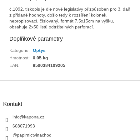
č.1092, tiskopis je dle nové legislativy přizpůsoben pro 3. daň
z přidané hodnoty, došlo tedy k rozšíření kolonek,
nepropisovací, číslovaný, formát 7,5x15cm na výšku,
obsahuje 2x50 listů odtržitelných perforací.
Doplňkové parametry
Kategorie
:
Optys
Hmotnost
:
0.05 kg
EAN
:
8590384109205
Z
á
p
a
Kontakt
t
í
info
@
kapona.cz
608071993
@papirnictvinachod