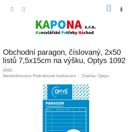
Přejít
NÁKU
na
obsah
KOŠÍK
Obchodní paragon, číslovaný, 2x50
listů 7,5x15cm na výšku, Optys 1092
0092
Průměrné
Neohodnoceno
Podrobnosti hodnocení
Značka:
Optys
hodnocení
produktu
je
0,0
z
5
hvězdiček.