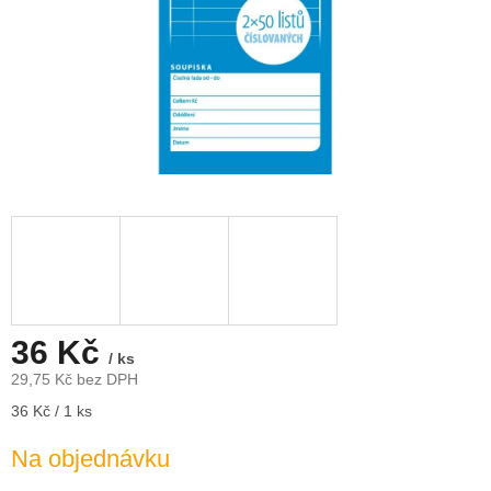
36 Kč
/ ks
29,75 Kč bez DPH
Měrná
36 Kč / 1 ks
cena:
Na objednávku