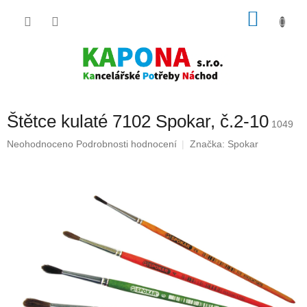
Přejít
NÁKU
na
obsah
KOŠÍK
Štětce kulaté 7102 Spokar, č.2-10
1049
Průměrné
Neohodnoceno
Podrobnosti hodnocení
Značka:
Spokar
hodnocení
produktu
je
0,0
z
5
hvězdiček.