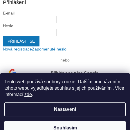
Přihlášení
E-mail
Heslo
PŘIHLÁSIT SE
Nová registrace
Zapomenuté heslo
nebo
Přihlásit se přes Google
Tento web používá soubory cookie. Dalším procházením
Přihlásit se přes Seznam
tohoto webu vyjadřujete souhlas s jejich používáním.. Více
informací
zde
.
Nastavení
Vytvořil Shoptet
Souhlasím
Copyright 2026
Kapona s.r.o.
. Všechna práva vyhrazena.