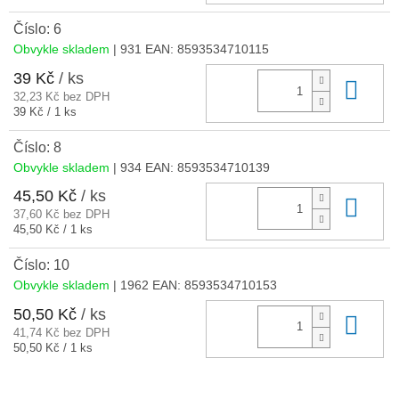
cena:
Číslo: 6
Obvykle skladem
| 931
EAN:
8593534710115
39 Kč
/ ks
Do 
32,23 Kč bez DPH
Měrná
39 Kč / 1 ks
cena:
Číslo: 8
Obvykle skladem
| 934
EAN:
8593534710139
45,50 Kč
/ ks
Do 
37,60 Kč bez DPH
Měrná
45,50 Kč / 1 ks
cena:
Číslo: 10
Obvykle skladem
| 1962
EAN:
8593534710153
50,50 Kč
/ ks
Do 
41,74 Kč bez DPH
Měrná
50,50 Kč / 1 ks
cena: