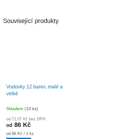
Související produkty
Vodovky 12 barev, malé a
velké
Skladem
(10 ks)
od 71,07 Kč bez DPH
86 Kč
od
Měrná
od 86 Kč / 1 ks
cena: