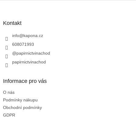
Z
á
p
a
Kontakt
t
í
info
@
kapona.cz
608071993
@papirnictvinachod
papirnictvinachod
Informace pro vás
O nás
Podmínky nákupu
Obchodní podmínky
GDPR