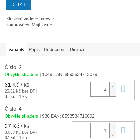
DETAIL
Klasické vodové barvy v
soupravách. Mají jasné...
Varianty
Popis
Hodnocení
Diskuze
Číslo: 2
Obvykle skladem
| 1049
EAN:
8593534713079
31 Kč
/ ks
Do 
25,62 Kč bez DPH
Měrná
31 Kč / 1 ks
cena:
Číslo: 4
Obvykle skladem
| 930
EAN:
8593534710092
37 Kč
/ ks
Do 
30,58 Kč bez DPH
Měrná
37 Kč / 1 ks