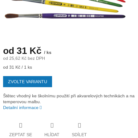
od
31 Kč
/ ks
od
25,62 Kč
bez DPH
Měrná
od 31 Kč / 1 ks
cena:
ZVOLTE VARIANTU
Štětec vhodný ke školnímu použití při akvarelových technikách a na
temperovou malbu.
Detailní informace
ZEPTAT SE
HLÍDAT
SDÍLET