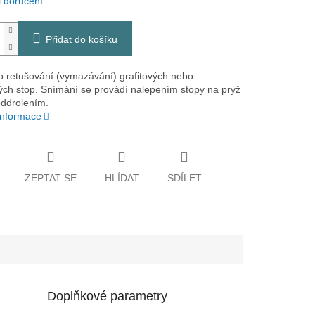
 doručení
Přidat do košíku
o retušování (vymazávání) grafitových nebo
ých stop. Snímání se provádí nalepením stopy na pryž
oddrolením.
 informace
ZEPTAT SE
HLÍDAT
SDÍLET
Doplňkové parametry