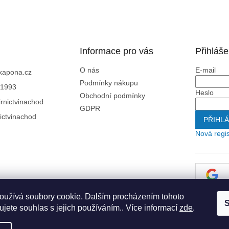
Informace pro vás
Přihláše
O nás
E-mail
kapona.cz
Podmínky nákupu
1993
Heslo
Obchodní podmínky
rnictvinachod
GDPR
ictvinachod
PŘIHLÁ
Nová regi
oužívá soubory cookie. Dalším procházením tohoto
S
jete souhlas s jejich používáním.. Více informací
zde
.