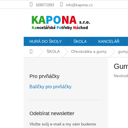
Přejít
608071993
info@kapona.cz
na
obsah
HURÁ DO ŠKOLY
ŠKOLA
KANCELÁŘ
Domů
ŠKOLA
Ořezávátka a gumy
gumy 
P
Gum
o
s
Průměr
Pro prvňáčky
Neohod
t
hodnoc
r
produkt
Balíčky pro prvňáčky
a
je
n
0,0
z
n
5
í
Odebírat newsletter
hvězdič
p
a
Vložte svůj e-mail a my vám budeme