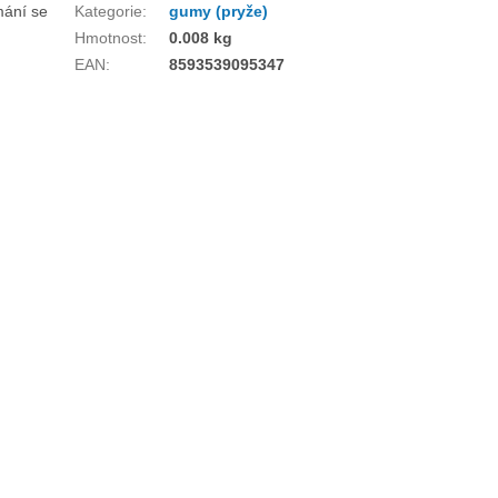
mání se
Kategorie
:
gumy (pryže)
Hmotnost
:
0.008 kg
EAN
:
8593539095347