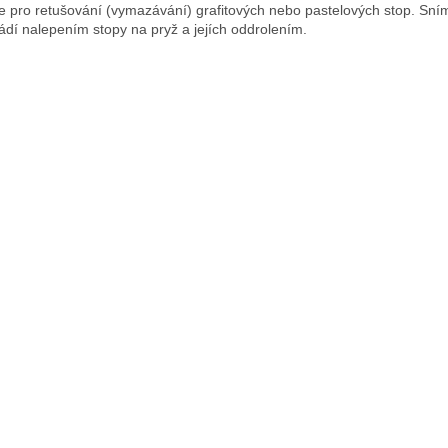
e pro retušování (vymazávání) grafitových nebo pastelových stop. Sní
ádí nalepením stopy na pryž a jejích oddrolením.