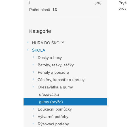
Pryž
(0%)
prov
Počet hlasů:
13
Přeskočit
Kategorie
kategorie
HURÁ DO ŠKOLY
ŠKOLA
Desky a boxy
Batohy, tašky, sáčky
Penály a pouzdra
Zástěry, kapsáře a ubrusy
Ořezávátka a gumy
ořezávátka
gumy (pryže)
Edukační pomůcky
Výtvarné potřeby
Rýsovací potřeby