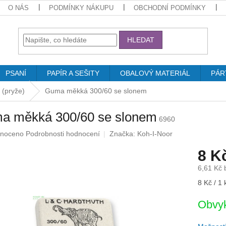
O NÁS
PODMÍNKY NÁKUPU
OBCHODNÍ PODMÍNKY
HLEDAT
PSANÍ
PAPÍR A SEŠITY
OBALOVÝ MATERIÁL
PÁR
(pryže)
Guma měkká 300/60 se slonem
a měkká 300/60 se slonem
6960
né
noceno
Podrobnosti hodnocení
Značka:
Koh-I-Noor
ení
8 K
u
6,61 Kč
Měrná
8 Kč / 1 
cena:
ek.
Obvyk