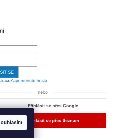
ní
SIT SE
strace
Zapomenuté heslo
nebo
Přihlásit se přes Google
Přihlásit se přes Seznam
ouhlasím