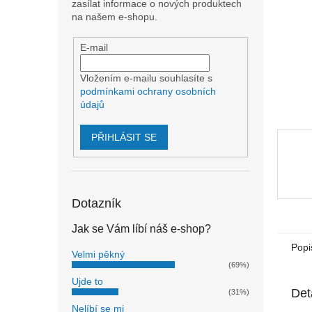
n
zasílat informace o nových produktech
e
na našem e-shopu.
l
E-mail
Vložením e-mailu souhlasíte s
podmínkami ochrany osobních
údajů
PŘIHLÁSIT SE
Dotazník
Jak se Vám líbí náš e-shop?
Popi
Velmi pěkný
(69%)
Ujde to
Det
(31%)
Nelíbí se mi