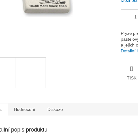
Možnosti
Pryže pr
pastelov
a jejích 
Detailní
TISK
s
Hodnocení
Diskuze
ailní popis produktu