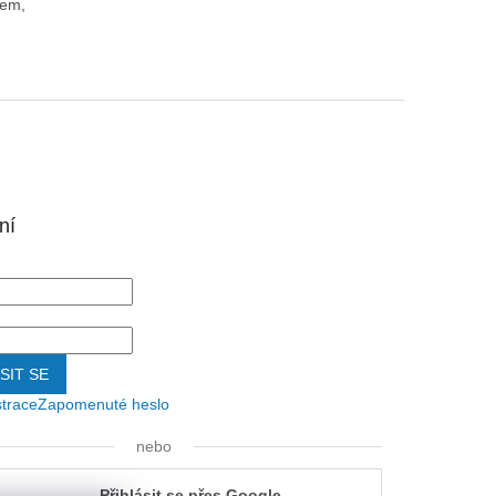
dem,
ní
SIT SE
strace
Zapomenuté heslo
nebo
Přihlásit se přes Google