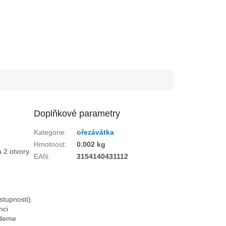
Doplňkové parametry
Kategorie
:
ořezávátka
Hmotnost
:
0.002 kg
 2 otvory.
EAN
:
3154140431112
stupnosti).
nci
udeme