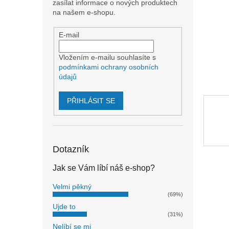
n
zasílat informace o nových produktech
e
na našem e-shopu.
l
E-mail
Vložením e-mailu souhlasíte s
podmínkami ochrany osobních
údajů
PŘIHLÁSIT SE
Dotazník
Jak se Vám líbí náš e-shop?
Velmi pěkný
(69%)
Ujde to
(31%)
Nelíbí se mi