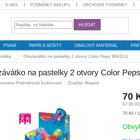
O NÁS
PODMÍNKY NÁKUPU
OBCHODNÍ PODMÍNKY
HLEDAT
PSANÍ
PAPÍR A SEŠITY
OBALOVÝ MATERIÁL
PÁR
vátka
Ořezávátko na pastelky 2 otvory Color Peps 9043111
ávátko na pastelky 2 otvory Color Pep
né
noceno
Podrobnosti hodnocení
Značka:
Maped
ení
70 
u
57,85 K
Měrná
70 Kč / 1
cena:
ek.
Obvyk