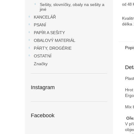
Měrná
od 48 
Sešity, slovníčky, obaly na sešity a
cena:
jiné
KANCELÁŘ
Kvalit
délka 
PSANÍ
PAPÍR A SEŠITY
OBALOVÝ MATERIÁL
Popi
PÁRTY, DROGÉRIE
OSTATNÍ
Značky
Det
Plas
Instagram
Hrot
Ergo
Mix 
Facebook
Oře
V př
obje