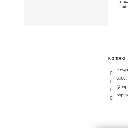
snaž
bude
Z
á
p
a
t
Kontakt
í
info
@
60807
@papi
papirn