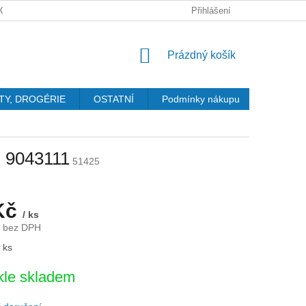
GDPR
Přihlášení
NÁKUPNÍ
Prázdný košík
KOŠÍK
TY, DROGÉRIE
OSTATNÍ
Podmínky nákupu
Kontakty
s 9043111
51425
Kč
/ ks
č bez DPH
 ks
le skladem