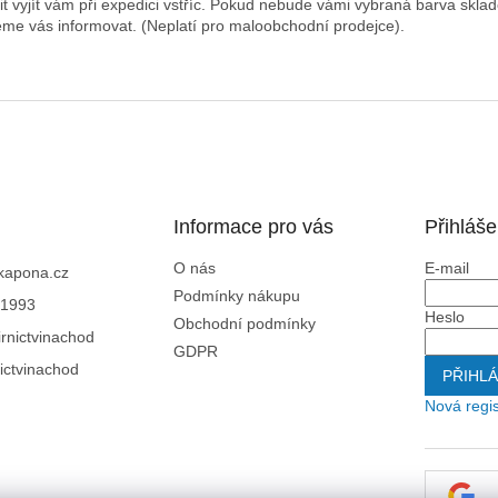
it vyjít vám při expedici vstříc. Pokud nebude vámi vybraná barva skla
me vás informovat. (Neplatí pro maloobchodní prodejce).
Informace pro vás
Přihláše
O nás
E-mail
kapona.cz
Podmínky nákupu
1993
Heslo
Obchodní podmínky
rnictvinachod
GDPR
ictvinachod
PŘIHLÁ
Nová regi