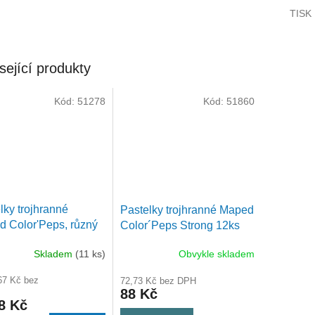
TISK
sející produkty
Kód:
51278
Kód:
51860
lky trojhranné
Pastelky trojhranné Maped
 Color'Peps, různý
Color´Peps Strong 12ks
 barev
9862712
Skladem
(11 ks)
Obvykle skladem
67 Kč bez
72,73 Kč bez DPH
88 Kč
8 Kč