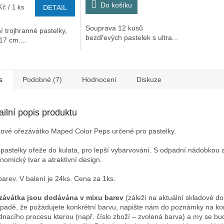
Do košíku
Kč / 1 ks
DETAIL
Souprava 12 kusů
ní trojhranné pastelky,
bezdřevých pastelek s ultra...
17 cm....
s
Podobné (7)
Hodnocení
Diskuze
ailní popis produktu
tové ořezávátko Maped Color Peps určené pro pastelky.
 pastelky ořeže do kulata, pro lepší vybarvování. S odpadní nádobkou a
nomický tvar a atraktivní design.
barev. V balení je 24ks. Cena za 1ks.
závátka jsou dodávána v mixu barev
(záleží na aktuální skladové do
ípadě, že požadujete konkrétní barvu, napište nám do poznámky na ko
dnacího procesu kterou (např. číslo zboží – zvolená barva) a my se b