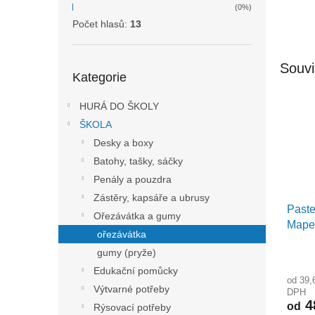
(0%)
Počet hlasů:
13
Přeskočit
Souvi
Kategorie
kategorie
HURÁ DO ŠKOLY
ŠKOLA
Desky a boxy
Batohy, tašky, sáčky
Penály a pouzdra
Zástěry, kapsáře a ubrusy
Paste
Ořezávátka a gumy
Maped
ořezávátka
počet
gumy (pryže)
Edukační pomůcky
od 39,
Výtvarné potřeby
DPH
4
od
Rýsovací potřeby