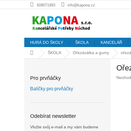
Přejít
608071993
info@kapona.cz
na
obsah
HURÁ DO ŠKOLY
ŠKOLA
KANCELÁŘ
Domů
ŠKOLA
Ořezávátka a gumy
ořezá
P
Ořez
o
s
Průměr
Pro prvňáčky
Neohod
t
hodnoc
r
produkt
Balíčky pro prvňáčky
a
je
n
0,0
z
n
5
í
Odebírat newsletter
hvězdič
p
a
Vložte svůj e-mail a my vám budeme